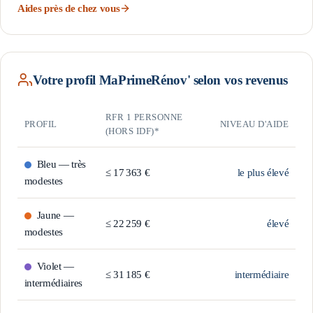
Aides près de chez vous
Votre profil MaPrimeRénov' selon vos revenus
RFR 1 PERSONNE
PROFIL
NIVEAU D'AIDE
(HORS IDF)*
Bleu — très
≤
17 363
€
le plus élevé
modestes
Jaune —
≤
22 259
€
élevé
modestes
Violet —
≤
31 185
€
intermédiaire
intermédiaires