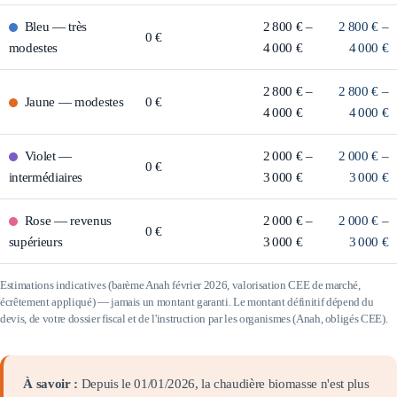
Bleu
—
très
2 800 € –
2 800 € –
0 €
modestes
4 000 €
4 000 €
2 800 € –
2 800 € –
Jaune
—
modestes
0 €
4 000 €
4 000 €
Violet
—
2 000 € –
2 000 € –
0 €
intermédiaires
3 000 €
3 000 €
Rose
—
revenus
2 000 € –
2 000 € –
0 €
supérieurs
3 000 €
3 000 €
Estimations indicatives (barème Anah février 2026, valorisation CEE de marché,
écrêtement appliqué) — jamais un montant garanti. Le montant définitif dépend du
devis, de votre dossier fiscal et de l'instruction par les organismes (Anah, obligés CEE).
À savoir :
Depuis le 01/01/2026, la chaudière biomasse n'est plus