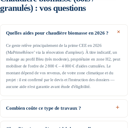
granulés)
: vos questions
Quelles aides pour chaudière biomasse en 2026 ?
Ce geste relève principalement de la prime CEE en 2026
(MaPrimeRénov' via la rénovation d'ampleur). À titre indicatif, un
ménage au profil Bleu (très modeste), propriétaire en zone H2, peut
mobiliser de l'ordre de 2 800 € – 4 000 € d'aides cumulées. Le
montant dépend de vos revenus, de votre zone climatique et du
projet : il est confirmé par le devis et l'instruction des dossiers —
aucune aide n'est garantie avant étude d'éligibilité.
Combien coûte ce type de travaux ?
Comptez en ordre de grandeur 12 000 € à 22 000 € selon le
logement, le matériel et la région. Côté économies : combustible