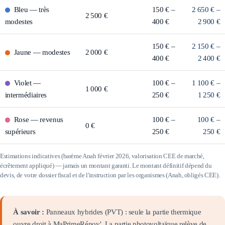
Bleu
—
très
150 € –
2 650 € –
2 500 €
modestes
400 €
2 900 €
150 € –
2 150 € –
Jaune
—
modestes
2 000 €
400 €
2 400 €
Violet
—
100 € –
1 100 € –
1 000 €
intermédiaires
250 €
1 250 €
Rose
—
revenus
100 € –
100 € –
0 €
supérieurs
250 €
250 €
Estimations indicatives (barème Anah février 2026, valorisation CEE de marché,
écrêtement appliqué) — jamais un montant garanti. Le montant définitif dépend du
devis, de votre dossier fiscal et de l'instruction par les organismes (Anah, obligés CEE).
À savoir :
Panneaux hybrides (PVT) : seule la partie thermique
ouvre droit à MaPrimeRénov'. La partie photovoltaïque relève de