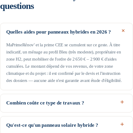
questions
Quelles aides pour panneaux hybrides en 2026 ?
MaPrimeRénov' et la prime CEE se cumulent sur ce geste. À titre
indicatif, un ménage au profil Bleu (très modeste), propriétaire en
zone H2, peut mobiliser de l'ordre de 2 650 € – 2 900 € d'aides
cumulées. Le montant dépend de vos revenus, de votre zone
climatique et du projet : il est confirmé par le devis et l'instruction
des dossiers — aucune aide n'est garantie avant étude d'éligibilité.
Combien coûte ce type de travaux ?
Comptez en ordre de grandeur 12 000 € à 20 000 € selon le
logement, le matériel et la région. Côté économies : électricité
Qu'est-ce qu'un panneau solaire hybride ?
autoconsommée + eau chaude produites par les mêmes panneaux.