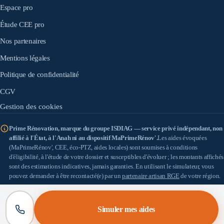
Espace pro
Étude CEE pro
Nos partenaires
Mentions légales
Politique de confidentialité
CGV
Gestion des cookies
Prime Rénovation, marque du groupe ISDIAG — service privé indépendant, non
affilié à l'État, à l'Anah ni au dispositif MaPrimeRénov'.
Les aides évoquées
(MaPrimeRénov', CEE, éco-PTZ, aides locales) sont soumises à conditions
d'éligibilité, à l'étude de votre dossier et susceptibles d'évoluer ; les montants affichés
sont des estimations indicatives, jamais garanties. En utilisant le simulateur, vous
pouvez demander à être recontacté(e) par un
partenaire artisan RGE
de votre région.
IS DIAG
(SASU au capital de 100 €) — SIRET 898 933 353 00010 — Siège : 18 allée
Léon Paul Fargue, 95200 Sarcelles — TVA : FR57898933353 — Médiateur de la
Simuler mes aides
consommation : [À COMPLÉTER].