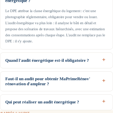
énergétique ?
Le DPE attribue la classe énergétique du logement : c'est une
photographie réglementaire, obligatoire pour vendre ou louer.
L'audit énergétique va plus loin : il analyse le bâti en détail et
propose des scénarios de travaux hiérarchisés, avec une estimation
des consommations après chaque étape. L'audit ne remplace pas le
DPE : il s'y ajoute.
Quand l'audit énergétique est-il obligatoire ?
Pour la vente d'une maison individuelle (ou d'un immeuble en
monopropriété) classée F ou G au DPE, depuis le 1er avril 2023.
Faut-il un audit pour obtenir MaPrimeRénov'
L'audit est remis à l'acquéreur dès la première visite. L'obligation
rénovation d'ampleur ?
doit s'étendre aux maisons classées E à compter du 1er janvier 2028,
Oui. Le parcours accompagné de MaPrimeRénov' (rénovation
selon le calendrier prévu par la loi.
d'ampleur) exige un audit énergétique avant travaux : c'est lui qui
Qui peut réaliser un audit énergétique ?
définit les scénarios permettant le gain d'au moins 2 classes requis.
Des aides peuvent financer une partie de l'audit, sous conditions
Un professionnel qualifié et habilité : diagnostiqueur certifié