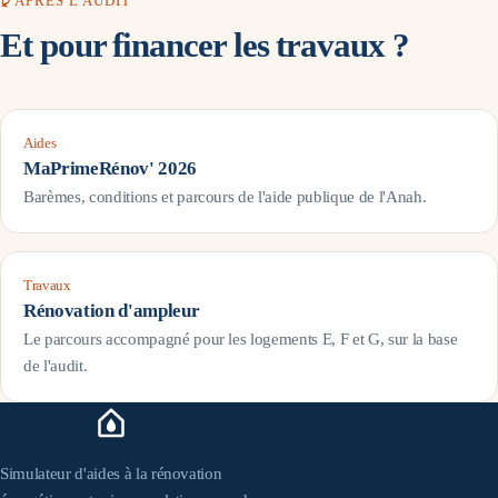
APRÈS L'AUDIT
d'éligibilité ; l'accompagnement par Mon Accompagnateur Rénov'
disposant des qualifications requises pour l'audit réglementaire des
Et pour financer les travaux ?
est par ailleurs obligatoire dans ce parcours.
maisons individuelles, ou bureau d'études qualifié. Comme le DPE,
l'audit suit un cadre réglementaire précis ; nous vous mettons en
relation avec un professionnel habilité pour votre situation.
Aides
MaPrimeRénov' 2026
Barèmes, conditions et parcours de l'aide publique de l'Anah.
Travaux
Rénovation d'ampleur
Le parcours accompagné pour les logements E, F et G, sur la base
de l'audit.
Simulateur d'aides à la rénovation