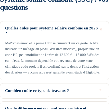
questions
Quelles aides pour système solaire combiné en 2026
?
MaPrimeRénov' et la prime CEE se cumulent sur ce geste. À titre
indicatif, un ménage au profil Bleu (très modeste), propriétaire en
zone H2, peut mobiliser de l'ordre de 12 600 € – 15 000 € d'aides
cumulées. Le montant dépend de vos revenus, de votre zone
climatique et du projet : il est confirmé par le devis et l'instruction
des dossiers — aucune aide n'est garantie avant étude d'éligibilité.
Combien coûte ce type de travaux ?
Comptez en ordre de grandeur 14 000 € à 25 000 € selon le
logement, le matériel et la région. Côté économies : chauffage + eau
Quelle différence entre chauffe-eau solaire et