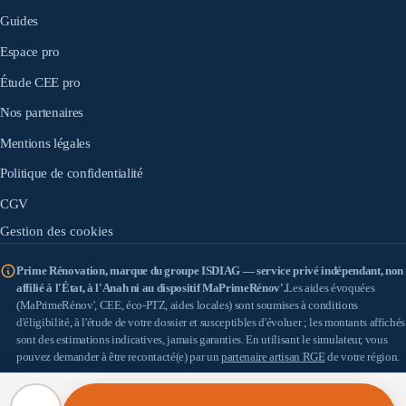
Guides
Espace pro
Étude CEE pro
Nos partenaires
Mentions légales
Politique de confidentialité
CGV
Gestion des cookies
Prime Rénovation, marque du groupe ISDIAG — service privé indépendant, non
affilié à l'État, à l'Anah ni au dispositif MaPrimeRénov'.
Les aides évoquées
(MaPrimeRénov', CEE, éco-PTZ, aides locales) sont soumises à conditions
d'éligibilité, à l'étude de votre dossier et susceptibles d'évoluer ; les montants affichés
sont des estimations indicatives, jamais garanties. En utilisant le simulateur, vous
pouvez demander à être recontacté(e) par un
partenaire artisan RGE
de votre région.
IS DIAG
(SASU au capital de 100 €) — SIRET 898 933 353 00010 — Siège : 18 allée