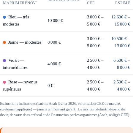
MAPRIMERÉNOV'
CEE
ESTIMÉ
Bleu
—
très
3 000 € –
12 600 € –
10 000 €
modestes
5 000 €
15 000 €
3 000 € –
10 500 € –
Jaune
—
modestes
8 000 €
5 000 €
13 000 €
Violet
—
2 500 € –
6 500 € –
4 000 €
intermédiaires
4 000 €
8 000 €
Rose
—
revenus
2 500 € –
2 500 € –
0 €
supérieurs
4 000 €
4 000 €
Estimations indicatives (barème Anah février 2026, valorisation CEE de marché,
écrêtement appliqué) — jamais un montant garanti. Le montant définitif dépend du
devis, de votre dossier fiscal et de l'instruction par les organismes (Anah, obligés CEE).