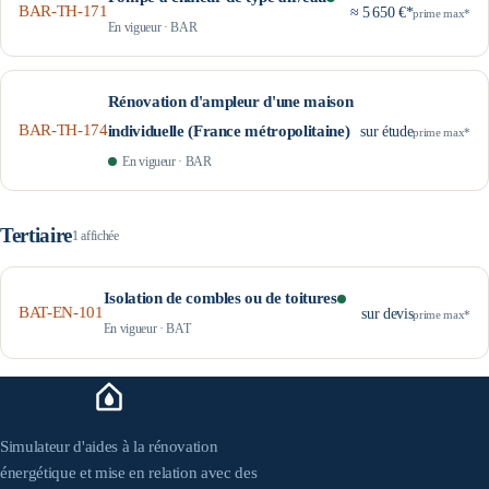
BAR-TH-171
≈ 5 650 €*
prime max*
En vigueur
·
BAR
Rénovation d'ampleur d'une maison
BAR-TH-174
individuelle (France métropolitaine)
sur étude
prime max*
En vigueur
·
BAR
Tertiaire
1
affichée
Isolation de combles ou de toitures
BAT-EN-101
sur devis
prime max*
En vigueur
·
BAT
Simulateur d'aides à la rénovation
énergétique et mise en relation avec des