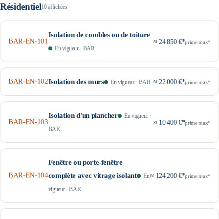
Résidentiel
10
affichée
s
Isolation de combles ou de toiture
BAR-EN-101
≈ 24 850 €*
prime max*
En vigueur
·
BAR
BAR-EN-102
Isolation des murs
≈ 22 000 €*
En vigueur
·
BAR
prime max*
Isolation d'un plancher
En vigueur
·
BAR-EN-103
≈ 10 400 €*
prime max*
BAR
Fenêtre ou porte-fenêtre
BAR-EN-104
complète avec vitrage isolant
≈ 124 200 €*
En
prime max*
vigueur
·
BAR