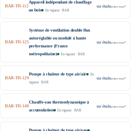
Appareil indépendant de chauffage
BAR-TH-112
sur étude
prime max*
au bois
En vigueur
·
BAR
Système de ventilation double flux
autoréglable ou modulé à haute
BAR-TH-125
sur étude
prime max*
performance (France
métropolitaine)
En vigueur
·
BAR
Pompe à chaleur de type air/air
En
BAR-TH-129
sur étude
prime max*
vigueur
·
BAR
Chauffe-eau thermodynamique à
BAR-TH-148
sur étude
prime max*
accumulation
En vigueur
·
BAR
Pompe à chaleur de type air/eau