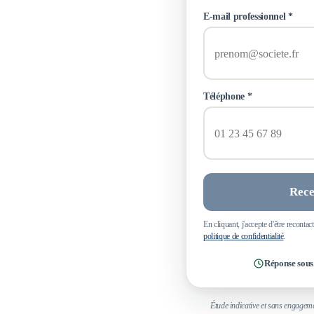
E-mail professionnel *
Téléphone *
Rece
En cliquant, j'accepte d'être recont
politique de confidentialité
.
Réponse sous
Étude indicative et sans engageme