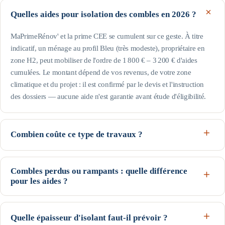
Quelles aides pour isolation des combles en 2026 ?
MaPrimeRénov' et la prime CEE se cumulent sur ce geste. À titre
indicatif, un ménage au profil Bleu (très modeste), propriétaire en
zone H2, peut mobiliser de l'ordre de 1 800 € – 3 200 € d'aides
cumulées. Le montant dépend de vos revenus, de votre zone
climatique et du projet : il est confirmé par le devis et l'instruction
des dossiers — aucune aide n'est garantie avant étude d'éligibilité.
Combien coûte ce type de travaux ?
Comptez en ordre de grandeur 2 000 € à 7 000 € selon le logement,
le matériel et la région. Côté économies : jusqu'à 30 % de
Combles perdus ou rampants : quelle différence
déperditions de chaleur en moins par le toit. Les aides déduites, le
pour les aides ?
reste à charge peut être financé par l'éco-PTZ, sans intérêts ni
Les rampants de toiture (et plafonds de combles) ouvrent droit à
condition de ressources.
MaPrimeRénov' au m² ET à la prime CEE. Les combles perdus
Quelle épaisseur d'isolant faut-il prévoir ?