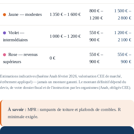
800 € –
1 500 € –
Jaune
—
modestes
1 350 € – 1 600 €
1 200 €
2 800 €
Violet
—
550 € –
1 200 € –
1 000 € – 1 200 €
intermédiaires
900 €
2 100 €
Rose
—
revenus
550 € –
550 € –
0 €
supérieurs
900 €
900 €
Estimations indicatives (barème Anah février 2026, valorisation CEE de marché,
écrêtement appliqué) — jamais un montant garanti. Le montant définitif dépend du
devis, de votre dossier fiscal et de l'instruction par les organismes (Anah, obligés CEE).
À savoir :
MPR : rampants de toiture et plafonds de combles. R
minimale exigée.