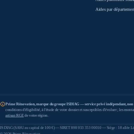
Aides par départemen
Prime Rénovation, marque du groupe ISDIAG — service privé indépendant, non aff
conditions d'éligibilité, à l'étude de votre dossier et susceptibles d'évoluer ; les mon
artisan RGE
de votre région.
IS DIAG
(SASU au capital de 100 €) — SIRET 898 933 353 00010 — Siège : 18 allée
© 2026 Prime Rénovation