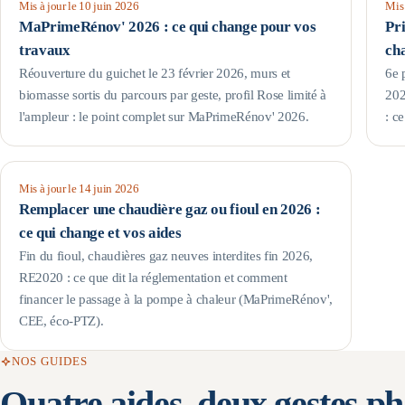
Mis à jour le
10 juin 2026
Mis 
MaPrimeRénov' 2026 : ce qui change pour vos
Pr
travaux
cha
Réouverture du guichet le 23 février 2026, murs et
6e 
biomasse sortis du parcours par geste, profil Rose limité à
202
l'ampleur : le point complet sur MaPrimeRénov' 2026.
: c
Mis à jour le
14 juin 2026
Remplacer une chaudière gaz ou fioul en 2026 :
ce qui change et vos aides
Fin du fioul, chaudières gaz neuves interdites fin 2026,
RE2020 : ce que dit la réglementation et comment
financer le passage à la pompe à chaleur (MaPrimeRénov',
CEE, éco-PTZ).
NOS GUIDES
Quatre aides, deux gestes ph