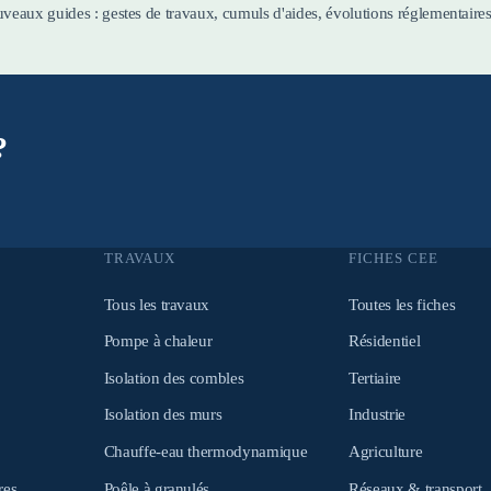
eaux guides : gestes de travaux, cumuls d'aides, évolutions réglementaire
?
TRAVAUX
FICHES CEE
Tous les travaux
Toutes les fiches
Pompe à chaleur
Résidentiel
Isolation des combles
Tertiaire
Isolation des murs
Industrie
Chauffe-eau thermodynamique
Agriculture
res
Poêle à granulés
Réseaux & transport