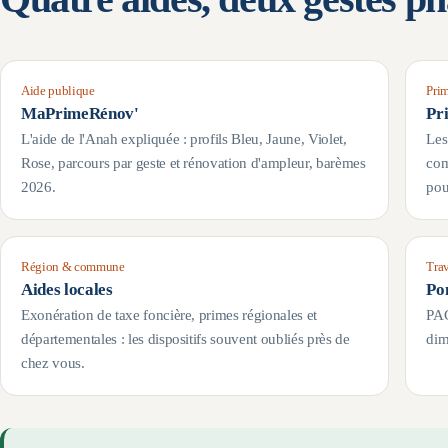
Aide publique
Prim
MaPrimeRénov'
Pr
L'aide de l'Anah expliquée : profils Bleu, Jaune, Violet,
Les
Rose, parcours par geste et rénovation d'ampleur, barèmes
com
2026.
pou
Région & commune
Tra
Aides locales
Po
Exonération de taxe foncière, primes régionales et
PAC
départementales : les dispositifs souvent oubliés près de
dim
chez vous.