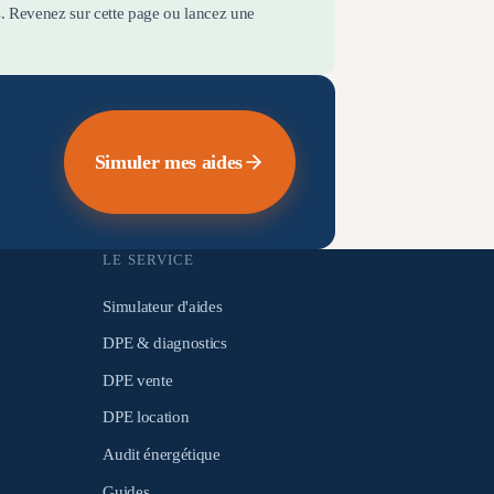
s. Revenez sur cette page ou lancez une
Simuler mes aides
LE SERVICE
Simulateur d'aides
DPE & diagnostics
DPE vente
DPE location
Audit énergétique
Guides