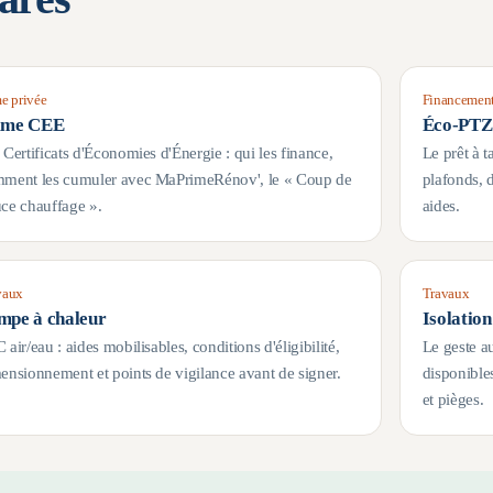
e privée
Financemen
ime CEE
Éco-PTZ
 Certificats d'Économies d'Énergie : qui les finance,
Le prêt à t
ment les cumuler avec MaPrimeRénov', le « Coup de
plafonds, 
ce chauffage ».
aides.
vaux
Travaux
mpe à chaleur
Isolatio
 air/eau : aides mobilisables, conditions d'éligibilité,
Le geste a
ensionnement et points de vigilance avant de signer.
disponible
et pièges.