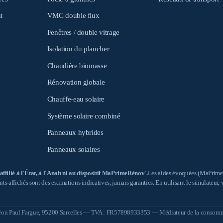
t
VMC double flux
Fenêtres / double vitrage
Isolation du plancher
Chaudière biomasse
Rénovation globale
Chauffe-eau solaire
Système solaire combiné
Panneaux hybrides
Panneaux solaires
ilié à l'État, à l'Anah ni au dispositif MaPrimeRénov'.
Les aides évoquées (MaPrimeR
tants affichés sont des estimations indicatives, jamais garanties. En utilisant le simulateu
 Léon Paul Fargue, 95200 Sarcelles — TVA : FR57898933353 — Médiateur de la cons