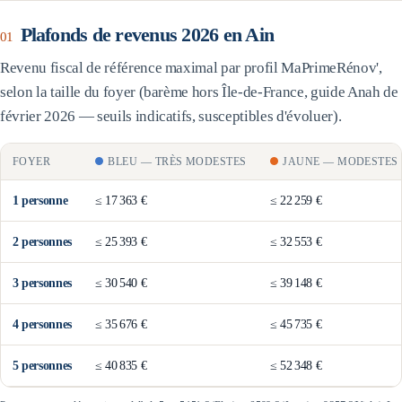
Plafonds de revenus 2026 en
Ain
01
Revenu fiscal de référence maximal par profil MaPrimeRénov',
selon la taille du foyer (barème
hors Île-de-France
, guide Anah de
février 2026 — seuils indicatifs, susceptibles d'évoluer).
FOYER
BLEU
—
TRÈS MODESTES
JAUNE
—
MODESTES
1
personne
≤
17 363 €
≤
22 259 €
2
personne
s
≤
25 393 €
≤
32 553 €
3
personne
s
≤
30 540 €
≤
39 148 €
4
personne
s
≤
35 676 €
≤
45 735 €
5
personne
s
≤
40 835 €
≤
52 348 €