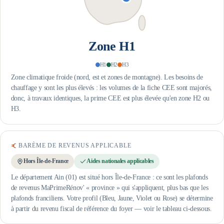
Zone
H1
H1
H2
H3
Zone climatique froide (nord, est et zones de montagne). Les besoins de
chauffage y sont les plus élevés : les volumes de la fiche CEE sont majorés,
donc, à travaux identiques, la prime CEE est plus élevée qu'en zone H2 ou
H3.
BARÈME DE REVENUS APPLICABLE
Hors Île-de-France
Aides nationales applicables
Le département Ain (01) est situé hors Île-de-France : ce sont les plafonds
de revenus MaPrimeRénov' « province » qui s'appliquent, plus bas que les
plafonds franciliens.
Votre profil (Bleu, Jaune, Violet ou Rose) se détermine
à partir du revenu fiscal de référence du foyer — voir le tableau ci-dessous.