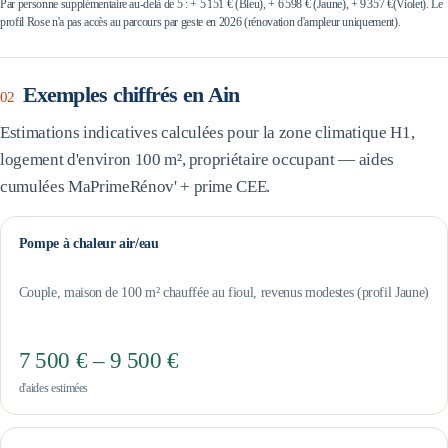
Par personne supplémentaire au-delà de 5 : +
5 151 €
(Bleu), +
6 598 €
(Jaune), +
9 357 €
(Violet). Le
profil Rose n'a pas accès au parcours par geste en 2026 (rénovation d'ampleur uniquement).
Exemples chiffrés en
Ain
02
Estimations indicatives calculées pour la zone climatique
H1
,
logement d'environ 100 m², propriétaire occupant — aides
cumulées MaPrimeRénov' + prime CEE.
Pompe à chaleur air/eau
Couple, maison de 100 m² chauffée au fioul, revenus modestes (profil Jaune)
7 500 € – 9 500 €
d'aides estimées