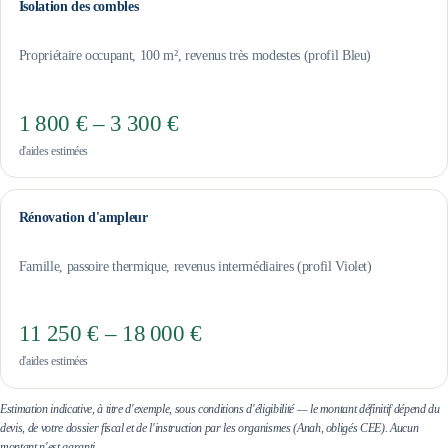
Isolation des combles
Propriétaire occupant, 100 m², revenus très modestes (profil Bleu)
1 800 € – 3 300 €
d'aides estimées
Rénovation d'ampleur
Famille, passoire thermique, revenus intermédiaires (profil Violet)
11 250 € – 18 000 €
d'aides estimées
Estimation indicative, à titre d'exemple, sous conditions d'éligibilité — le montant définitif dépend du
devis, de votre dossier fiscal et de l'instruction par les organismes (Anah, obligés CEE). Aucun
montant n'est garanti.