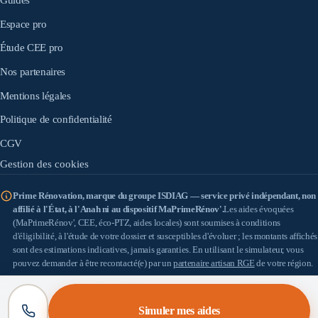
Guides
Espace pro
Étude CEE pro
Nos partenaires
Mentions légales
Politique de confidentialité
CGV
Gestion des cookies
Prime Rénovation, marque du groupe ISDIAG — service privé indépendant, non
affilié à l'État, à l'Anah ni au dispositif MaPrimeRénov'.
Les aides évoquées
(MaPrimeRénov', CEE, éco-PTZ, aides locales) sont soumises à conditions
d'éligibilité, à l'étude de votre dossier et susceptibles d'évoluer ; les montants affichés
sont des estimations indicatives, jamais garanties. En utilisant le simulateur, vous
pouvez demander à être recontacté(e) par un
partenaire artisan RGE
de votre région.
IS DIAG
(SASU au capital de 100 €) — SIRET 898 933 353 00010 — Siège : 18 allée
Léon Paul Fargue, 95200 Sarcelles — TVA : FR57898933353 — Médiateur de la
Simuler mes aides