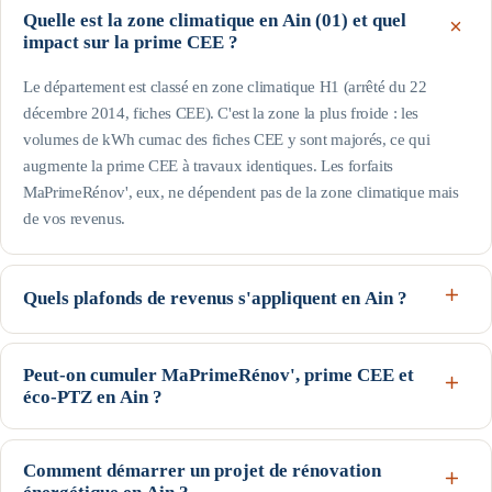
Quelle est la zone climatique en Ain (01) et quel
impact sur la prime CEE ?
Le département est classé en zone climatique H1 (arrêté du 22
décembre 2014, fiches CEE). C'est la zone la plus froide : les
volumes de kWh cumac des fiches CEE y sont majorés, ce qui
augmente la prime CEE à travaux identiques. Les forfaits
MaPrimeRénov', eux, ne dépendent pas de la zone climatique mais
de vos revenus.
Quels plafonds de revenus s'appliquent en Ain ?
Le département est hors Île-de-France : pour une personne seule, le
profil Bleu (très modestes) va jusqu'à 17 363 € de revenu fiscal de
Peut-on cumuler MaPrimeRénov', prime CEE et
éco-PTZ en Ain ?
référence, le Jaune jusqu'à 22 259 € et le Violet jusqu'à 31 185 € ;
au-delà, profil Rose. Les plafonds augmentent avec la taille du foyer
Oui, ces trois dispositifs nationaux sont cumulables sur un même
(voir le tableau de cette page). Seuils indicatifs, guide Anah de
projet, sous conditions d'éligibilité : MaPrimeRénov' et la prime CEE
Comment démarrer un projet de rénovation
février 2026.