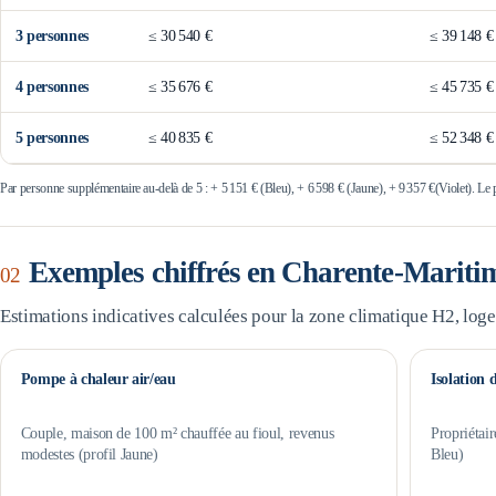
3
personne
s
≤
30 540 €
≤
39 148 €
4
personne
s
≤
35 676 €
≤
45 735 €
5
personne
s
≤
40 835 €
≤
52 348 €
Par personne supplémentaire au-delà de 5 : +
5 151 €
(Bleu), +
6 598 €
(Jaune), +
9 357 €
(Violet). Le
Exemples chiffrés en
Charente-Mariti
02
Estimations indicatives calculées pour la zone climatique
H2
, log
Pompe à chaleur air/eau
Isolation 
Couple, maison de 100 m² chauffée au fioul, revenus
Propriétair
modestes (profil Jaune)
Bleu)