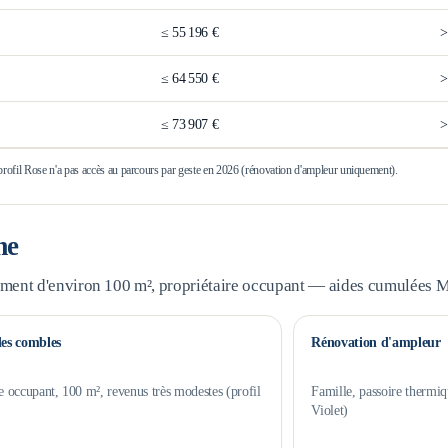
≤
55 196 €
≤
64 550 €
≤
73 907 €
 profil Rose n'a pas accès au parcours par geste en 2026 (rénovation d'ampleur uniquement).
me
ement d'environ 100 m², propriétaire occupant — aides cumulées
des combles
Rénovation d'ampleur
e occupant, 100 m², revenus très modestes (profil
Famille, passoire thermiq
Violet)