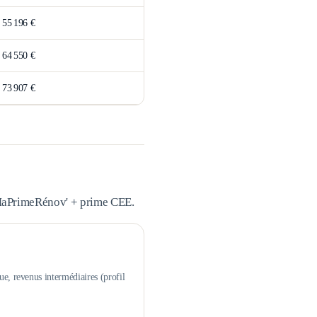
>
55 196 €
>
64 550 €
>
73 907 €
 MaPrimeRénov' + prime CEE.
ue, revenus intermédiaires (profil