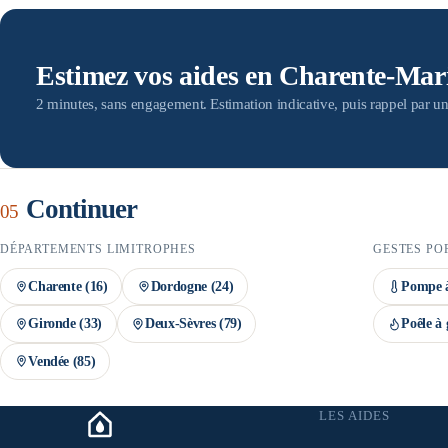
devis par des artisans RGE — condition indispensable au versement des
doit être engagée avant la signature du devis, et le dossier MaPrimeRén
montant définitif n'est confirmé qu'après instruction du dossier.
Estimez vos aides en Charente-Mar
2 minutes, sans engagement. Estimation indicative, puis rappel par un
Continuer
05
DÉPARTEMENTS LIMITROPHES
GESTES PO
Charente
(
16
)
Dordogne
(
24
)
Pompe à
Gironde
(
33
)
Deux-Sèvres
(
79
)
Poêle à 
Vendée
(
85
)
LES AIDES