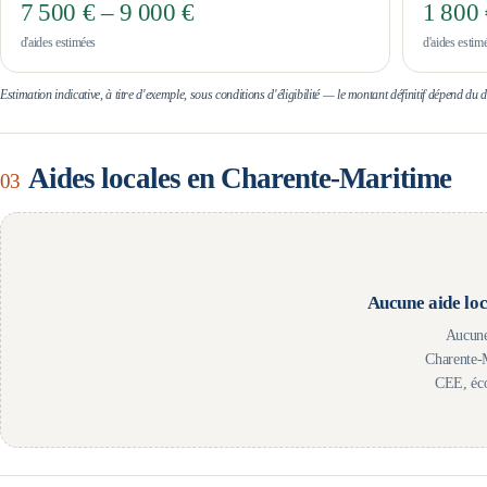
7 500 € – 9 000 €
1 800 
d'aides estimées
d'aides estim
Estimation indicative, à titre d'exemple, sous conditions d'éligibilité — le montant définitif dépend du
Aides locales en
Charente-Maritime
03
Aucune aide loc
Aucune
Charente-
CEE, éco