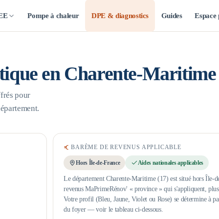
CEE
Pompe à chaleur
DPE & diagnostics
Guides
Espace 
étique en
Charente-Maritime
frés pour
département.
BARÈME DE REVENUS APPLICABLE
Hors Île-de-France
Aides nationales applicables
Le département Charente-Maritime (17) est situé hors Île-de
revenus MaPrimeRénov' « province » qui s'appliquent, plus b
Votre profil (Bleu, Jaune, Violet ou Rose) se détermine à pa
du foyer — voir le tableau ci-dessous.