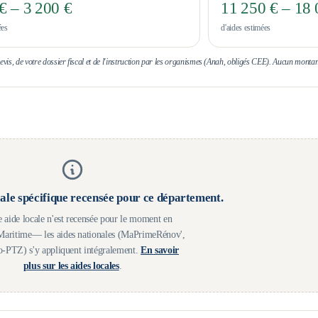
€ – 3 200 €
11 250 € – 18 
ées
d'aides estimées
 devis, de votre dossier fiscal et de l'instruction par les organismes (Anah, obligés CEE). Aucun montan
ale spécifique recensée pour ce département.
 aide locale n'est recensée pour le moment en
Maritime
— les aides nationales (MaPrimeRénov',
-PTZ) s'y appliquent intégralement.
En savoir
plus sur les aides locales
.