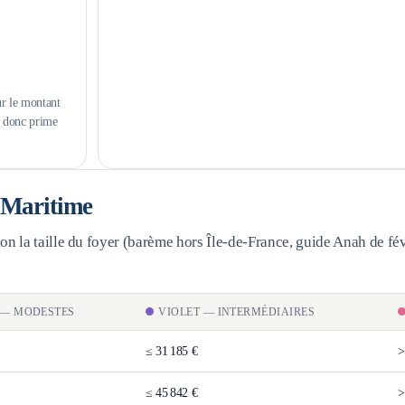
ur le montant
s donc prime
-Maritime
n la taille du foyer (barème
hors Île-de-France
, guide Anah de fév
—
MODESTES
VIOLET
—
INTERMÉDIAIRES
≤
31 185 €
≤
45 842 €