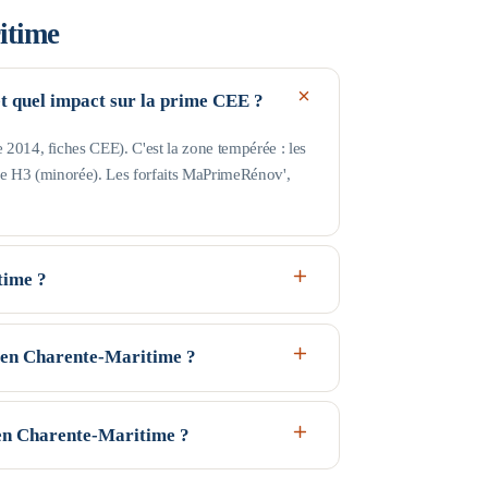
itime
et quel impact sur la prime CEE ?
2014, fiches CEE). C'est la zone tempérée : les
ne H3 (minorée). Les forfaits MaPrimeRénov',
time ?
il Bleu (très modestes) va jusqu'à 17 363 € de
 31 185 € ; au-delà, profil Rose. Les plafonds
en Charente-Maritime ?
 indicatifs, guide Anah de février 2026.
 sous conditions d'éligibilité : MaPrimeRénov' et
l), et l'éco-PTZ — jusqu'à 50 000 € sans intérêts
en Charente-Maritime ?
vos revenus et du logement ; aucun montant n'est
a donne en 2 minutes), puis faites établir des