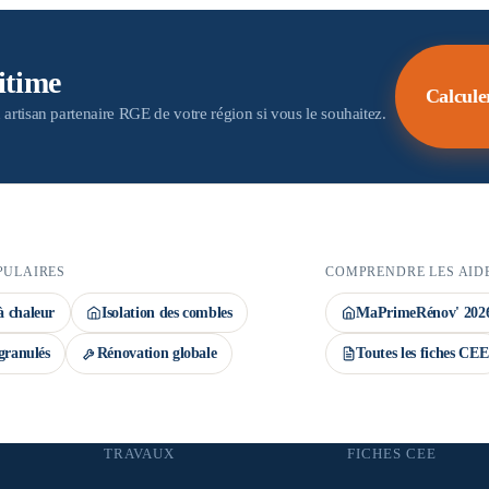
 aides. Important : la demande de prime CEE
ov' déposé avant le début des travaux. Le
itime
Calcule
 artisan partenaire RGE de votre région si vous le souhaitez.
PULAIRES
COMPRENDRE LES AID
 chaleur
Isolation des combles
MaPrimeRénov' 202
granulés
Rénovation globale
Toutes les fiches CEE
TRAVAUX
FICHES CEE