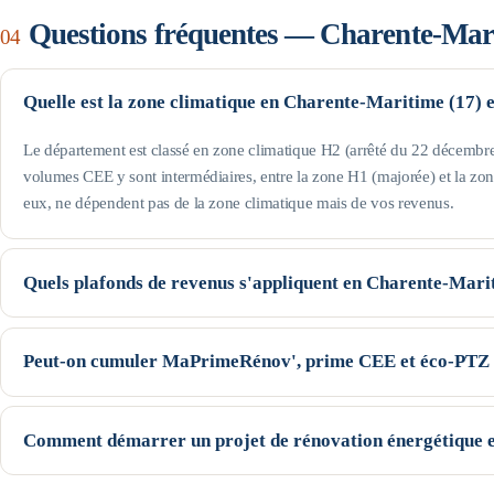
Questions fréquentes —
Charente-Mar
04
Quelle est la zone climatique en Charente-Maritime (17) 
Le département est classé en zone climatique H2 (arrêté du 22 décembre 
volumes CEE y sont intermédiaires, entre la zone H1 (majorée) et la zo
eux, ne dépendent pas de la zone climatique mais de vos revenus.
Quels plafonds de revenus s'appliquent en Charente-Mari
Le département est hors Île-de-France : pour une personne seule, le prof
revenu fiscal de référence, le Jaune jusqu'à 22 259 € et le Violet jusqu'à
Peut-on cumuler MaPrimeRénov', prime CEE et éco-PTZ 
augmentent avec la taille du foyer (voir le tableau de cette page). Seuils
Oui, ces trois dispositifs nationaux sont cumulables sur un même projet,
la prime CEE se déduisent du devis (avec un écrêtement selon votre profi
Comment démarrer un projet de rénovation énergétique 
— peut financer le reste à charge. Le cumul exact dépend du geste, de 
Commencez par une estimation indicative de vos aides (notre simulateur l
garanti avant l'instruction des dossiers.