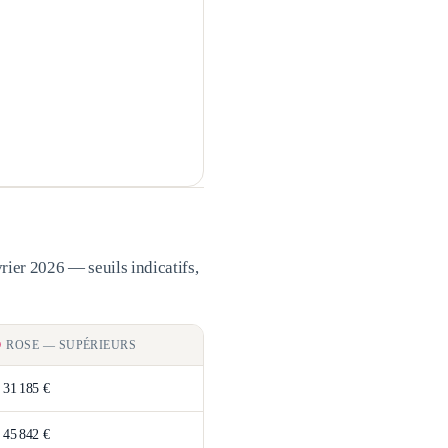
rier 2026 — seuils indicatifs,
ROSE
—
SUPÉRIEURS
>
31 185 €
>
45 842 €