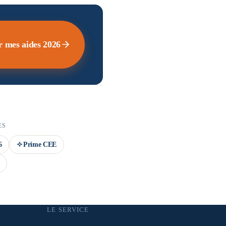
r mes aides 2026
ES
6
Prime CEE
LE SERVICE