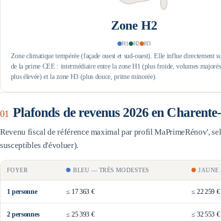
Zone
H2
H1
H2
H3
Zone climatique tempérée (façade ouest et sud-ouest). Elle influe directement s
de la prime CEE : intermédiaire entre la zone H1 (plus froide, volumes majoré
plus élevée) et la zone H3 (plus douce, prime minorée).
Plafonds de revenus 2026 en
Charente
01
Revenu fiscal de référence maximal par profil MaPrimeRénov', selo
susceptibles d'évoluer).
FOYER
BLEU
—
TRÈS MODESTES
JAUNE
1
personne
≤
17 363 €
≤
22 259 €
2
personne
s
≤
25 393 €
≤
32 553 €