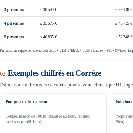
3
personne
s
≤
30 540 €
≤
39 148 €
4
personne
s
≤
35 676 €
≤
45 735 €
5
personne
s
≤
40 835 €
≤
52 348 €
Par personne supplémentaire au-delà de 5 : +
5 151 €
(Bleu), +
6 598 €
(Jaune), +
9 357 €
(Violet). Le
Exemples chiffrés en
Corrèze
02
Estimations indicatives calculées pour la zone climatique
H1
, log
Pompe à chaleur air/eau
Isolation 
Couple, maison de 100 m² chauffée au fioul, revenus
Propriétair
modestes (profil Jaune)
Bleu)