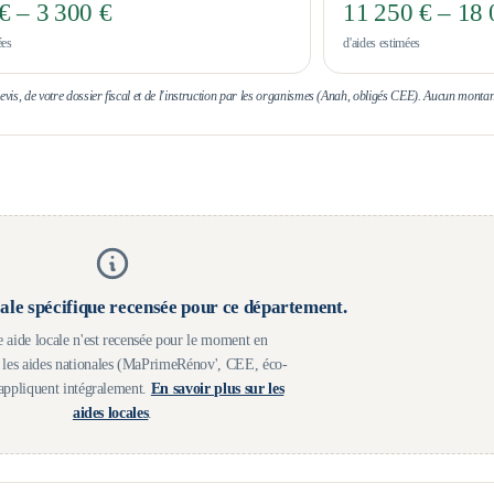
€ – 3 300 €
11 250 € – 18 
ées
d'aides estimées
 devis, de votre dossier fiscal et de l'instruction par les organismes (Anah, obligés CEE). Aucun montan
ale spécifique recensée pour ce département.
 aide locale n'est recensée pour le moment en
les aides nationales (MaPrimeRénov', CEE, éco-
appliquent intégralement.
En savoir plus sur les
aides locales
.