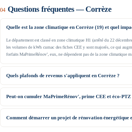
Questions fréquentes —
Corrèze
04
Quelle est la zone climatique en Corrèze (19) et quel imp
Le département est classé en zone climatique H1 (arrêté du 22 décembre 2
les volumes de kWh cumac des fiches CEE y sont majorés, ce qui augme
forfaits MaPrimeRénov', eux, ne dépendent pas de la zone climatique m
Quels plafonds de revenus s'appliquent en Corrèze ?
Le département est hors Île-de-France : pour une personne seule, le prof
revenu fiscal de référence, le Jaune jusqu'à 22 259 € et le Violet jusqu'à
Peut-on cumuler MaPrimeRénov', prime CEE et éco-PTZ 
augmentent avec la taille du foyer (voir le tableau de cette page). Seuils
Oui, ces trois dispositifs nationaux sont cumulables sur un même projet,
la prime CEE se déduisent du devis (avec un écrêtement selon votre profi
Comment démarrer un projet de rénovation énergétique 
— peut financer le reste à charge. Le cumul exact dépend du geste, de 
Commencez par une estimation indicative de vos aides (notre simulateur l
garanti avant l'instruction des dossiers.