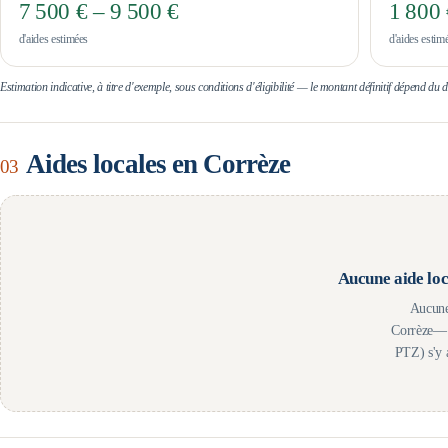
7 500 € – 9 500 €
1 800 
d'aides estimées
d'aides estim
Estimation indicative, à titre d'exemple, sous conditions d'éligibilité — le montant définitif dépend du
Aides locales en
Corrèze
03
Aucune aide loc
Aucune
Corrèze
— 
PTZ) s'y 