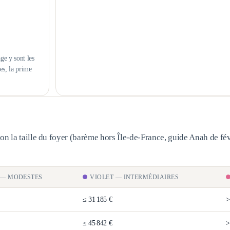
ge y sont les
es, la prime
n la taille du foyer (barème
hors Île-de-France
, guide Anah de fév
—
MODESTES
VIOLET
—
INTERMÉDIAIRES
≤
31 185 €
≤
45 842 €