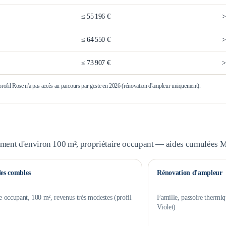
≤
55 196 €
≤
64 550 €
≤
73 907 €
 profil Rose n'a pas accès au parcours par geste en 2026 (rénovation d'ampleur uniquement).
ement d'environ 100 m², propriétaire occupant — aides cumulées
des combles
Rénovation d'ampleur
e occupant, 100 m², revenus très modestes (profil
Famille, passoire thermiq
Violet)