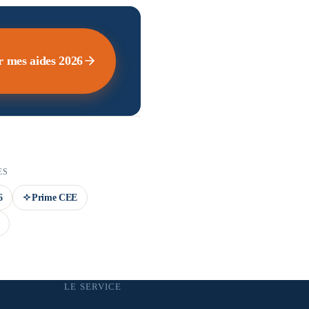
r mes aides 2026
ES
6
Prime CEE
LE SERVICE