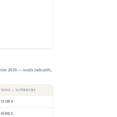
rier 2026 — seuils indicatifs,
ROSE
—
SUPÉRIEURS
>
31 185 €
>
45 842 €