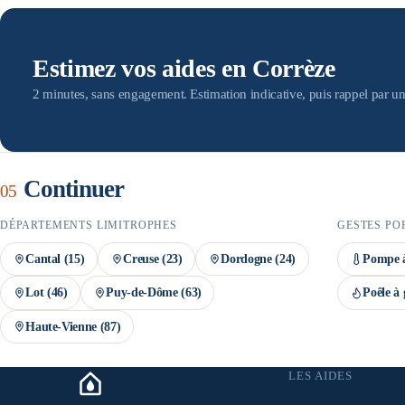
devis par des artisans RGE — condition indispensable au versement des
doit être engagée avant la signature du devis, et le dossier MaPrimeRén
montant définitif n'est confirmé qu'après instruction du dossier.
Estimez vos aides en Corrèze
2 minutes, sans engagement. Estimation indicative, puis rappel par un
Continuer
05
DÉPARTEMENTS LIMITROPHES
GESTES PO
Cantal
(
15
)
Creuse
(
23
)
Dordogne
(
24
)
Pompe à
Lot
(
46
)
Puy-de-Dôme
(
63
)
Poêle à 
Haute-Vienne
(
87
)
LES AIDES