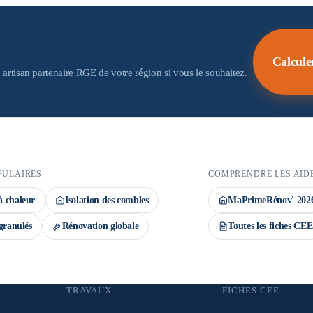
 aides. Important : la demande de prime CEE
ov' déposé avant le début des travaux. Le
Calcule
 artisan partenaire RGE de votre région si vous le souhaitez.
PULAIRES
COMPRENDRE LES AID
 chaleur
Isolation des combles
MaPrimeRénov' 202
granulés
Rénovation globale
Toutes les fiches CEE
TRAVAUX
FICHES CEE