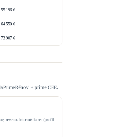
>
55 196 €
>
64 550 €
>
73 907 €
 MaPrimeRénov' + prime CEE.
ue, revenus intermédiaires (profil