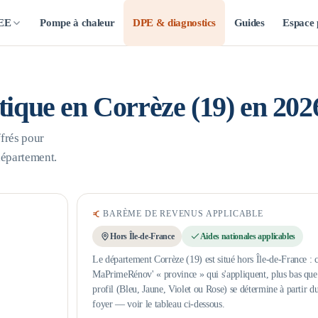
CEE
Pompe à chaleur
DPE & diagnostics
Guides
Espace 
étique en
Corrèze
(
19
) en 202
frés pour
département.
BARÈME DE REVENUS APPLICABLE
Hors Île-de-France
Aides nationales applicables
Le département Corrèze (19) est situé hors Île-de-France : c
MaPrimeRénov' « province » qui s'appliquent, plus bas que l
profil (Bleu, Jaune, Violet ou Rose) se détermine à partir d
foyer — voir le tableau ci-dessous.