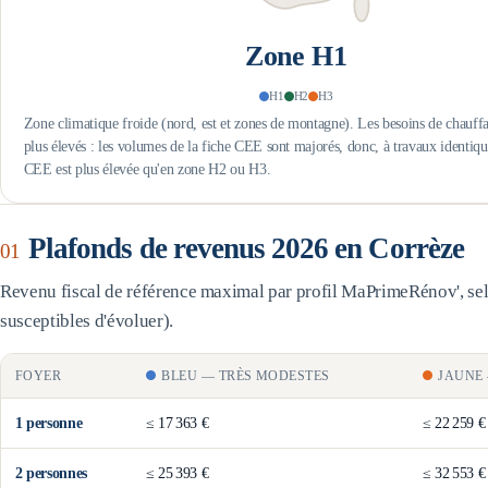
Zone
H1
H1
H2
H3
Zone climatique froide (nord, est et zones de montagne). Les besoins de chauffa
plus élevés : les volumes de la fiche CEE sont majorés, donc, à travaux identiqu
CEE est plus élevée qu'en zone H2 ou H3.
Plafonds de revenus 2026 en
Corrèze
01
Revenu fiscal de référence maximal par profil MaPrimeRénov', selo
susceptibles d'évoluer).
FOYER
BLEU
—
TRÈS MODESTES
JAUNE
1
personne
≤
17 363 €
≤
22 259 €
2
personne
s
≤
25 393 €
≤
32 553 €