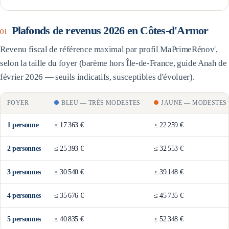
Plafonds de revenus 2026 en
Côtes-d'Armor
01
Revenu fiscal de référence maximal par profil MaPrimeRénov',
selon la taille du foyer (barème
hors Île-de-France
, guide Anah de
février 2026 — seuils indicatifs, susceptibles d'évoluer).
FOYER
BLEU
—
TRÈS MODESTES
JAUNE
—
MODESTES
1
personne
≤
17 363 €
≤
22 259 €
2
personne
s
≤
25 393 €
≤
32 553 €
3
personne
s
≤
30 540 €
≤
39 148 €
4
personne
s
≤
35 676 €
≤
45 735 €
5
personne
s
≤
40 835 €
≤
52 348 €