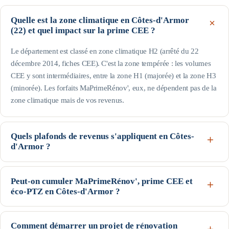
Quelle est la zone climatique en Côtes-d'Armor
(22) et quel impact sur la prime CEE ?
Le département est classé en zone climatique H2 (arrêté du 22
décembre 2014, fiches CEE). C'est la zone tempérée : les volumes
CEE y sont intermédiaires, entre la zone H1 (majorée) et la zone H3
(minorée). Les forfaits MaPrimeRénov', eux, ne dépendent pas de la
zone climatique mais de vos revenus.
Quels plafonds de revenus s'appliquent en Côtes-
d'Armor ?
Le département est hors Île-de-France : pour une personne seule, le
profil Bleu (très modestes) va jusqu'à 17 363 € de revenu fiscal de
Peut-on cumuler MaPrimeRénov', prime CEE et
éco-PTZ en Côtes-d'Armor ?
référence, le Jaune jusqu'à 22 259 € et le Violet jusqu'à 31 185 € ;
au-delà, profil Rose. Les plafonds augmentent avec la taille du foyer
Oui, ces trois dispositifs nationaux sont cumulables sur un même
(voir le tableau de cette page). Seuils indicatifs, guide Anah de
projet, sous conditions d'éligibilité : MaPrimeRénov' et la prime CEE
Comment démarrer un projet de rénovation
février 2026.