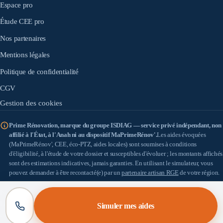
Espace pro
Étude CEE pro
Nos partenaires
Mentions légales
Politique de confidentialité
CGV
Gestion des cookies
Prime Rénovation, marque du groupe ISDIAG — service privé indépendant, non
affilié à l'État, à l'Anah ni au dispositif MaPrimeRénov'.
Les aides évoquées
(MaPrimeRénov', CEE, éco-PTZ, aides locales) sont soumises à conditions
d'éligibilité, à l'étude de votre dossier et susceptibles d'évoluer ; les montants affichés
sont des estimations indicatives, jamais garanties. En utilisant le simulateur, vous
pouvez demander à être recontacté(e) par un
partenaire artisan RGE
de votre région.
IS DIAG
(SASU au capital de 100 €) — SIRET 898 933 353 00010 — Siège : 18 allée
Léon Paul Fargue, 95200 Sarcelles — TVA : FR57898933353 — Médiateur de la
Simuler mes aides
consommation : [À COMPLÉTER].