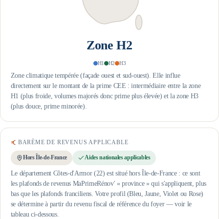
Zone
H2
H1
H2
H3
Zone climatique tempérée (façade ouest et sud-ouest). Elle influe
directement sur le montant de la prime CEE : intermédiaire entre la zone
H1 (plus froide, volumes majorés donc prime plus élevée) et la zone H3
(plus douce, prime minorée).
BARÈME DE REVENUS APPLICABLE
Hors Île-de-France
Aides nationales applicables
Le département Côtes-d'Armor (22) est situé hors Île-de-France : ce sont
les plafonds de revenus MaPrimeRénov' « province » qui s'appliquent, plus
bas que les plafonds franciliens.
Votre profil (Bleu, Jaune, Violet ou Rose)
se détermine à partir du revenu fiscal de référence du foyer — voir le
tableau ci-dessous.