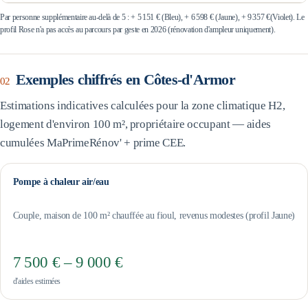
Par personne supplémentaire au-delà de 5 : +
5 151 €
(Bleu), +
6 598 €
(Jaune), +
9 357 €
(Violet). Le
profil Rose n'a pas accès au parcours par geste en 2026 (rénovation d'ampleur uniquement).
Exemples chiffrés en
Côtes-d'Armor
02
Estimations indicatives calculées pour la zone climatique
H2
,
logement d'environ 100 m², propriétaire occupant — aides
cumulées MaPrimeRénov' + prime CEE.
Pompe à chaleur air/eau
Couple, maison de 100 m² chauffée au fioul, revenus modestes (profil Jaune)
7 500 € – 9 000 €
d'aides estimées