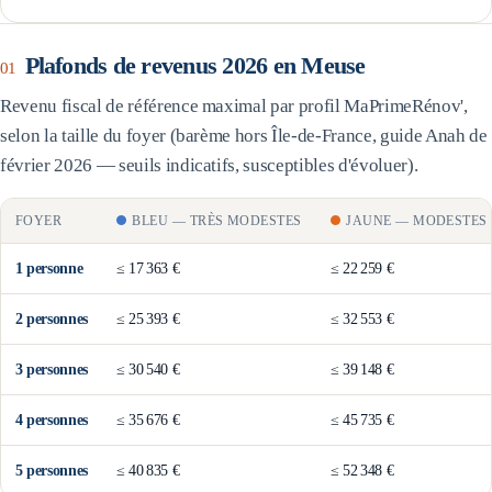
Plafonds de revenus 2026 en
Meuse
01
Revenu fiscal de référence maximal par profil MaPrimeRénov',
selon la taille du foyer (barème
hors Île-de-France
, guide Anah de
février 2026 — seuils indicatifs, susceptibles d'évoluer).
FOYER
BLEU
—
TRÈS MODESTES
JAUNE
—
MODESTES
1
personne
≤
17 363 €
≤
22 259 €
2
personne
s
≤
25 393 €
≤
32 553 €
3
personne
s
≤
30 540 €
≤
39 148 €
4
personne
s
≤
35 676 €
≤
45 735 €
5
personne
s
≤
40 835 €
≤
52 348 €