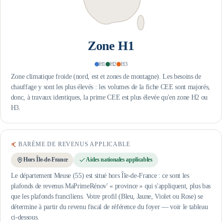
Zone
H1
H1
H2
H3
Zone climatique froide (nord, est et zones de montagne). Les besoins de
chauffage y sont les plus élevés : les volumes de la fiche CEE sont majorés,
donc, à travaux identiques, la prime CEE est plus élevée qu'en zone H2 ou
H3.
BARÈME DE REVENUS APPLICABLE
Hors Île-de-France
Aides nationales applicables
Le département Meuse (55) est situé hors Île-de-France : ce sont les
plafonds de revenus MaPrimeRénov' « province » qui s'appliquent, plus bas
que les plafonds franciliens.
Votre profil (Bleu, Jaune, Violet ou Rose) se
détermine à partir du revenu fiscal de référence du foyer — voir le tableau
ci-dessous.