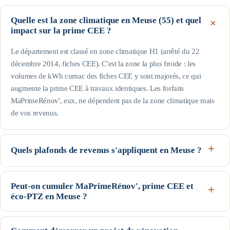
Quelle est la zone climatique en Meuse (55) et quel
impact sur la prime CEE ?
Le département est classé en zone climatique H1 (arrêté du 22
décembre 2014, fiches CEE). C'est la zone la plus froide : les
volumes de kWh cumac des fiches CEE y sont majorés, ce qui
augmente la prime CEE à travaux identiques. Les forfaits
MaPrimeRénov', eux, ne dépendent pas de la zone climatique mais
de vos revenus.
Quels plafonds de revenus s'appliquent en Meuse ?
Le département est hors Île-de-France : pour une personne seule, le
profil Bleu (très modestes) va jusqu'à 17 363 € de revenu fiscal de
Peut-on cumuler MaPrimeRénov', prime CEE et
éco-PTZ en Meuse ?
référence, le Jaune jusqu'à 22 259 € et le Violet jusqu'à 31 185 € ;
au-delà, profil Rose. Les plafonds augmentent avec la taille du foyer
Oui, ces trois dispositifs nationaux sont cumulables sur un même
(voir le tableau de cette page). Seuils indicatifs, guide Anah de
projet, sous conditions d'éligibilité : MaPrimeRénov' et la prime CEE