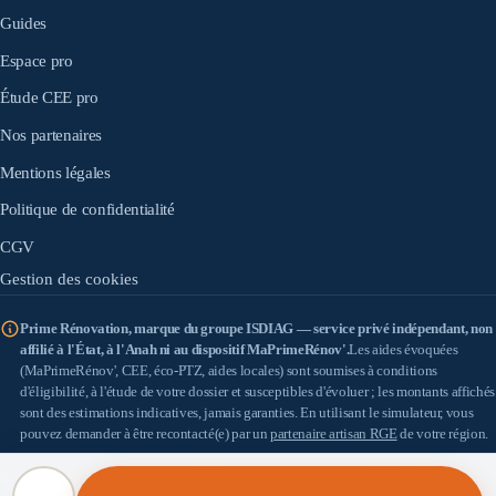
Guides
Espace pro
Étude CEE pro
Nos partenaires
Mentions légales
Politique de confidentialité
CGV
Gestion des cookies
Prime Rénovation, marque du groupe ISDIAG — service privé indépendant, non
affilié à l'État, à l'Anah ni au dispositif MaPrimeRénov'.
Les aides évoquées
(MaPrimeRénov', CEE, éco-PTZ, aides locales) sont soumises à conditions
d'éligibilité, à l'étude de votre dossier et susceptibles d'évoluer ; les montants affichés
sont des estimations indicatives, jamais garanties. En utilisant le simulateur, vous
pouvez demander à être recontacté(e) par un
partenaire artisan RGE
de votre région.
IS DIAG
(SASU au capital de 100 €) — SIRET 898 933 353 00010 — Siège : 18 allée