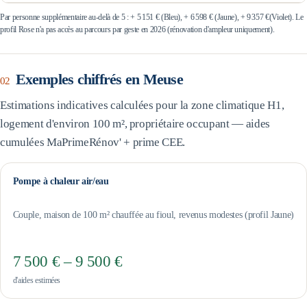
Par personne supplémentaire au-delà de 5 : +
5 151 €
(Bleu), +
6 598 €
(Jaune), +
9 357 €
(Violet). Le
profil Rose n'a pas accès au parcours par geste en 2026 (rénovation d'ampleur uniquement).
Exemples chiffrés en
Meuse
02
Estimations indicatives calculées pour la zone climatique
H1
,
logement d'environ 100 m², propriétaire occupant — aides
cumulées MaPrimeRénov' + prime CEE.
Pompe à chaleur air/eau
Couple, maison de 100 m² chauffée au fioul, revenus modestes (profil Jaune)
7 500 € – 9 500 €
d'aides estimées