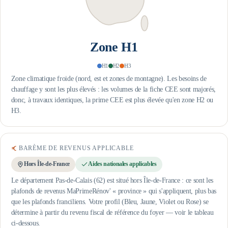
Zone
H1
H1
H2
H3
Zone climatique froide (nord, est et zones de montagne). Les besoins de
chauffage y sont les plus élevés : les volumes de la fiche CEE sont majorés,
donc, à travaux identiques, la prime CEE est plus élevée qu'en zone H2 ou
H3.
BARÈME DE REVENUS APPLICABLE
Hors Île-de-France
Aides nationales applicables
Le département Pas-de-Calais (62) est situé hors Île-de-France : ce sont les
plafonds de revenus MaPrimeRénov' « province » qui s'appliquent, plus bas
que les plafonds franciliens.
Votre profil (Bleu, Jaune, Violet ou Rose) se
détermine à partir du revenu fiscal de référence du foyer — voir le tableau
ci-dessous.