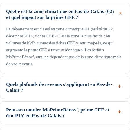
Quelle est la zone climatique en Pas-de-Calais (62)
et quel impact sur la prime CEE ?
Le département est classé en zone climatique H1 (arrêté du 22
décembre 2014, fiches CEE). C'est la zone la plus froide : les
volumes de kWh cumac des fiches CEE y sont majorés, ce qui
augmente la prime CEE à travaux identiques. Les forfaits
MaPrimeRénov', eux, ne dépendent pas de la zone climatique mais
de vos revenus.
Quels plafonds de revenus s'appliquent en Pas-de-
Calais ?
Le département est hors Île-de-France : pour une personne seule, le
profil Bleu (très modestes) va jusqu'à 17 363 € de revenu fiscal de
Peut-on cumuler MaPrimeRénov', prime CEE et
éco-PTZ en Pas-de-Calais ?
référence, le Jaune jusqu'à 22 259 € et le Violet jusqu'à 31 185 € ;
au-delà, profil Rose. Les plafonds augmentent avec la taille du foyer
Oui, ces trois dispositifs nationaux sont cumulables sur un même
(voir le tableau de cette page). Seuils indicatifs, guide Anah de