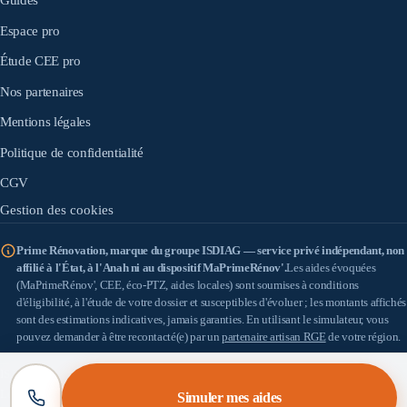
Espace pro
Étude CEE pro
Nos partenaires
Mentions légales
Politique de confidentialité
CGV
Gestion des cookies
Prime Rénovation, marque du groupe ISDIAG — service privé indépendant, non
affilié à l'État, à l'Anah ni au dispositif MaPrimeRénov'.
Les aides évoquées
(MaPrimeRénov', CEE, éco-PTZ, aides locales) sont soumises à conditions
d'éligibilité, à l'étude de votre dossier et susceptibles d'évoluer ; les montants affichés
sont des estimations indicatives, jamais garanties. En utilisant le simulateur, vous
pouvez demander à être recontacté(e) par un
partenaire artisan RGE
de votre région.
IS DIAG
(SASU au capital de 100 €) — SIRET 898 933 353 00010 — Siège : 18 allée
Léon Paul Fargue, 95200 Sarcelles — TVA : FR57898933353 — Médiateur de la
Simuler mes aides