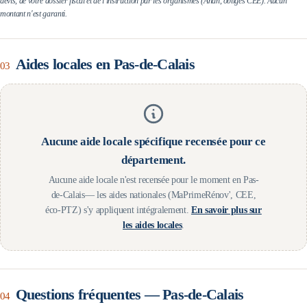
devis, de votre dossier fiscal et de l'instruction par les organismes (Anah, obligés CEE). Aucun
montant n'est garanti.
Aides locales en
Pas-de-Calais
03
Aucune aide locale spécifique recensée pour ce
département.
Aucune aide locale n'est recensée pour le moment en
Pas-
de-Calais
— les aides nationales (MaPrimeRénov', CEE,
éco-PTZ) s'y appliquent intégralement.
En savoir plus sur
les aides locales
.
Questions fréquentes —
Pas-de-Calais
04