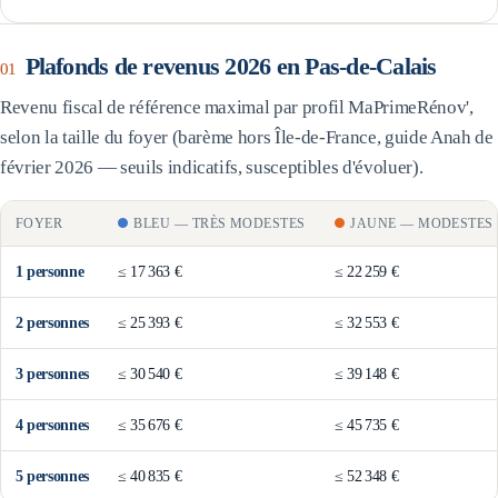
Plafonds de revenus 2026 en
Pas-de-Calais
01
Revenu fiscal de référence maximal par profil MaPrimeRénov',
selon la taille du foyer (barème
hors Île-de-France
, guide Anah de
février 2026 — seuils indicatifs, susceptibles d'évoluer).
FOYER
BLEU
—
TRÈS MODESTES
JAUNE
—
MODESTES
1
personne
≤
17 363 €
≤
22 259 €
2
personne
s
≤
25 393 €
≤
32 553 €
3
personne
s
≤
30 540 €
≤
39 148 €
4
personne
s
≤
35 676 €
≤
45 735 €
5
personne
s
≤
40 835 €
≤
52 348 €