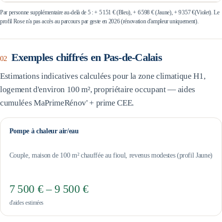
Par personne supplémentaire au-delà de 5 : +
5 151 €
(Bleu), +
6 598 €
(Jaune), +
9 357 €
(Violet). Le
profil Rose n'a pas accès au parcours par geste en 2026 (rénovation d'ampleur uniquement).
Exemples chiffrés en
Pas-de-Calais
02
Estimations indicatives calculées pour la zone climatique
H1
,
logement d'environ 100 m², propriétaire occupant — aides
cumulées MaPrimeRénov' + prime CEE.
Pompe à chaleur air/eau
Couple, maison de 100 m² chauffée au fioul, revenus modestes (profil Jaune)
7 500 € – 9 500 €
d'aides estimées