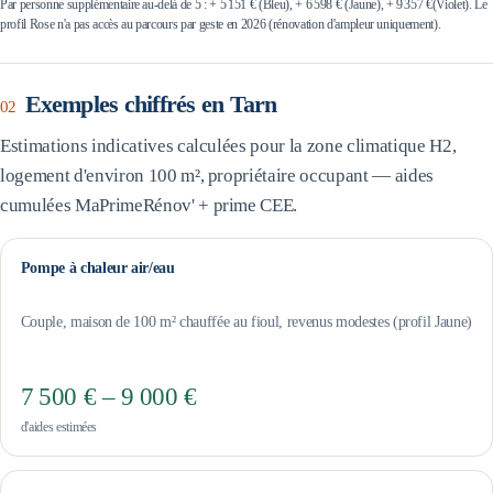
Par personne supplémentaire au-delà de 5 : +
5 151 €
(Bleu), +
6 598 €
(Jaune), +
9 357 €
(Violet). Le
profil Rose n'a pas accès au parcours par geste en 2026 (rénovation d'ampleur uniquement).
Exemples chiffrés en
Tarn
02
Estimations indicatives calculées pour la zone climatique
H2
,
logement d'environ 100 m², propriétaire occupant — aides
cumulées MaPrimeRénov' + prime CEE.
Pompe à chaleur air/eau
Couple, maison de 100 m² chauffée au fioul, revenus modestes (profil Jaune)
7 500 € – 9 000 €
d'aides estimées