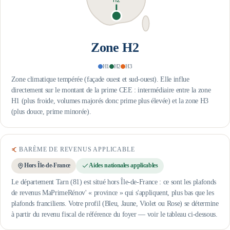
H2
Zone
H2
H1
H2
H3
Zone climatique tempérée (façade ouest et sud-ouest). Elle influe
directement sur le montant de la prime CEE : intermédiaire entre la zone
H1 (plus froide, volumes majorés donc prime plus élevée) et la zone H3
(plus douce, prime minorée).
BARÈME DE REVENUS APPLICABLE
Hors Île-de-France
Aides nationales applicables
Le département Tarn (81) est situé hors Île-de-France : ce sont les plafonds
de revenus MaPrimeRénov' « province » qui s'appliquent, plus bas que les
plafonds franciliens.
Votre profil (Bleu, Jaune, Violet ou Rose) se détermine
à partir du revenu fiscal de référence du foyer — voir le tableau ci-dessous.