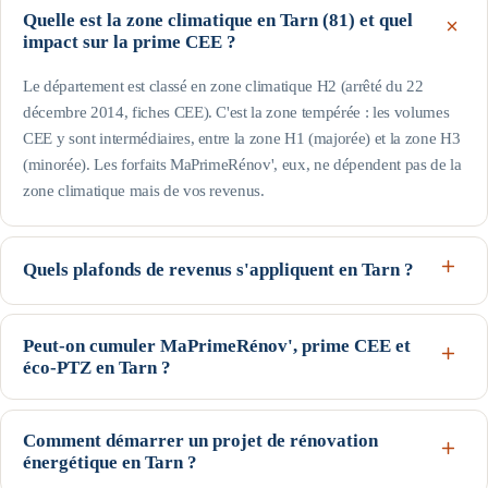
Quelle est la zone climatique en Tarn (81) et quel
impact sur la prime CEE ?
Le département est classé en zone climatique H2 (arrêté du 22
décembre 2014, fiches CEE). C'est la zone tempérée : les volumes
CEE y sont intermédiaires, entre la zone H1 (majorée) et la zone H3
(minorée). Les forfaits MaPrimeRénov', eux, ne dépendent pas de la
zone climatique mais de vos revenus.
Quels plafonds de revenus s'appliquent en Tarn ?
Le département est hors Île-de-France : pour une personne seule, le
profil Bleu (très modestes) va jusqu'à 17 363 € de revenu fiscal de
Peut-on cumuler MaPrimeRénov', prime CEE et
éco-PTZ en Tarn ?
référence, le Jaune jusqu'à 22 259 € et le Violet jusqu'à 31 185 € ;
au-delà, profil Rose. Les plafonds augmentent avec la taille du foyer
Oui, ces trois dispositifs nationaux sont cumulables sur un même
(voir le tableau de cette page). Seuils indicatifs, guide Anah de
projet, sous conditions d'éligibilité : MaPrimeRénov' et la prime CEE
Comment démarrer un projet de rénovation
février 2026.
énergétique en Tarn ?
se déduisent du devis (avec un écrêtement selon votre profil), et