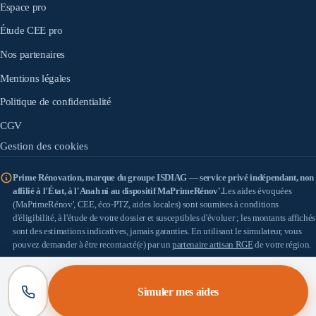
Espace pro
Étude CEE pro
Nos partenaires
Mentions légales
Politique de confidentialité
CGV
Gestion des cookies
Prime Rénovation, marque du groupe ISDIAG — service privé indépendant, non
affilié à l'État, à l'Anah ni au dispositif MaPrimeRénov'.
Les aides évoquées
(MaPrimeRénov', CEE, éco-PTZ, aides locales) sont soumises à conditions
d'éligibilité, à l'étude de votre dossier et susceptibles d'évoluer ; les montants affichés
sont des estimations indicatives, jamais garanties. En utilisant le simulateur, vous
pouvez demander à être recontacté(e) par un
partenaire artisan RGE
de votre région.
IS DIAG
(SASU au capital de 100 €) — SIRET 898 933 353 00010 — Siège : 18 allée
Léon Paul Fargue, 95200 Sarcelles — TVA : FR57898933353 — Médiateur de la
Simuler mes aides
consommation : [À COMPLÉTER].