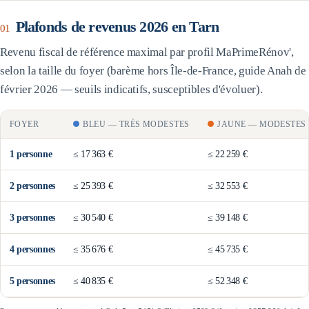
Plafonds de revenus 2026 en
Tarn
01
Revenu fiscal de référence maximal par profil MaPrimeRénov',
selon la taille du foyer (barème
hors Île-de-France
, guide Anah de
février 2026 — seuils indicatifs, susceptibles d'évoluer).
FOYER
BLEU
—
TRÈS MODESTES
JAUNE
—
MODESTES
1
personne
≤
17 363 €
≤
22 259 €
2
personne
s
≤
25 393 €
≤
32 553 €
3
personne
s
≤
30 540 €
≤
39 148 €
4
personne
s
≤
35 676 €
≤
45 735 €
5
personne
s
≤
40 835 €
≤
52 348 €