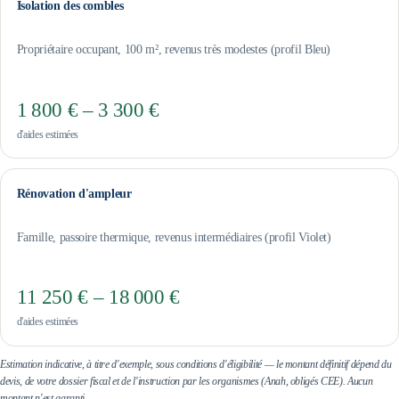
Isolation des combles
Propriétaire occupant, 100 m², revenus très modestes (profil Bleu)
1 800 € – 3 300 €
d'aides estimées
Rénovation d'ampleur
Famille, passoire thermique, revenus intermédiaires (profil Violet)
11 250 € – 18 000 €
d'aides estimées
Estimation indicative, à titre d'exemple, sous conditions d'éligibilité — le montant définitif dépend du
devis, de votre dossier fiscal et de l'instruction par les organismes (Anah, obligés CEE). Aucun
montant n'est garanti.