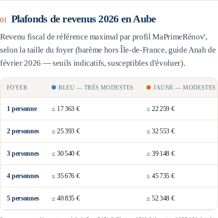
Plafonds de revenus 2026 en
Aube
01
Revenu fiscal de référence maximal par profil MaPrimeRénov',
selon la taille du foyer (barème
hors Île-de-France
, guide Anah de
février 2026 — seuils indicatifs, susceptibles d'évoluer).
FOYER
BLEU
—
TRÈS MODESTES
JAUNE
—
MODESTES
1
personne
≤
17 363 €
≤
22 259 €
2
personne
s
≤
25 393 €
≤
32 553 €
3
personne
s
≤
30 540 €
≤
39 148 €
4
personne
s
≤
35 676 €
≤
45 735 €
5
personne
s
≤
40 835 €
≤
52 348 €