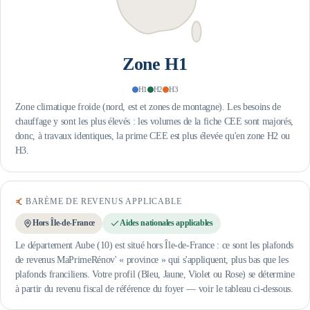
Zone
H1
H1
H2
H3
Zone climatique froide (nord, est et zones de montagne). Les besoins de
chauffage y sont les plus élevés : les volumes de la fiche CEE sont majorés,
donc, à travaux identiques, la prime CEE est plus élevée qu'en zone H2 ou
H3.
BARÈME DE REVENUS APPLICABLE
Hors Île-de-France
Aides nationales applicables
Le département Aube (10) est situé hors Île-de-France : ce sont les plafonds
de revenus MaPrimeRénov' « province » qui s'appliquent, plus bas que les
plafonds franciliens.
Votre profil (Bleu, Jaune, Violet ou Rose) se détermine
à partir du revenu fiscal de référence du foyer — voir le tableau ci-dessous.