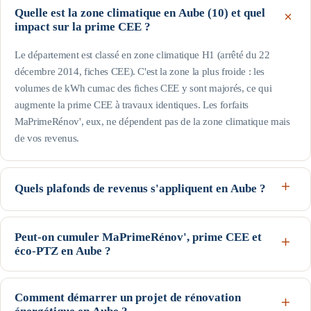
Quelle est la zone climatique en Aube (10) et quel
impact sur la prime CEE ?
Le département est classé en zone climatique H1 (arrêté du 22
décembre 2014, fiches CEE). C'est la zone la plus froide : les
volumes de kWh cumac des fiches CEE y sont majorés, ce qui
augmente la prime CEE à travaux identiques. Les forfaits
MaPrimeRénov', eux, ne dépendent pas de la zone climatique mais
de vos revenus.
Quels plafonds de revenus s'appliquent en Aube ?
Le département est hors Île-de-France : pour une personne seule, le
profil Bleu (très modestes) va jusqu'à 17 363 € de revenu fiscal de
Peut-on cumuler MaPrimeRénov', prime CEE et
éco-PTZ en Aube ?
référence, le Jaune jusqu'à 22 259 € et le Violet jusqu'à 31 185 € ;
au-delà, profil Rose. Les plafonds augmentent avec la taille du foyer
Oui, ces trois dispositifs nationaux sont cumulables sur un même
(voir le tableau de cette page). Seuils indicatifs, guide Anah de
projet, sous conditions d'éligibilité : MaPrimeRénov' et la prime CEE
Comment démarrer un projet de rénovation
février 2026.