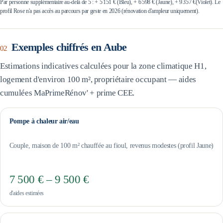
Par personne supplémentaire au-delà de 5 : +
5 151 €
(Bleu), +
6 598 €
(Jaune), +
9 357 €
(Violet). Le
profil Rose n'a pas accès au parcours par geste en 2026 (rénovation d'ampleur uniquement).
Exemples chiffrés en
Aube
02
Estimations indicatives calculées pour la zone climatique
H1
,
logement d'environ 100 m², propriétaire occupant — aides
cumulées MaPrimeRénov' + prime CEE.
Pompe à chaleur air/eau
Couple, maison de 100 m² chauffée au fioul, revenus modestes (profil Jaune)
7 500 € – 9 500 €
d'aides estimées