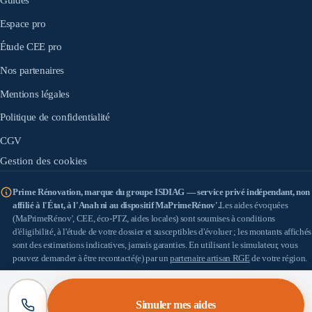
Guides
Espace pro
Étude CEE pro
Nos partenaires
Mentions légales
Politique de confidentialité
CGV
Gestion des cookies
Prime Rénovation, marque du groupe ISDIAG — service privé indépendant, non
affilié à l'État, à l'Anah ni au dispositif MaPrimeRénov'.
Les aides évoquées
(MaPrimeRénov', CEE, éco-PTZ, aides locales) sont soumises à conditions
d'éligibilité, à l'étude de votre dossier et susceptibles d'évoluer ; les montants affichés
sont des estimations indicatives, jamais garanties. En utilisant le simulateur, vous
pouvez demander à être recontacté(e) par un
partenaire artisan RGE
de votre région.
IS DIAG
(SASU au capital de 100 €) — SIRET 898 933 353 00010 — Siège : 18 allée
Léon Paul Fargue, 95200 Sarcelles — TVA : FR57898933353 — Médiateur de la
Simuler mes aides