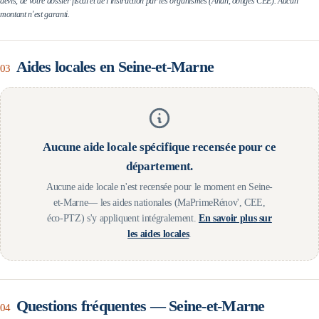
devis, de votre dossier fiscal et de l'instruction par les organismes (Anah, obligés CEE). Aucun
montant n'est garanti.
Aides locales en
Seine-et-Marne
03
Aucune aide locale spécifique recensée pour ce
département.
Aucune aide locale n'est recensée pour le moment en
Seine-
et-Marne
— les aides nationales (MaPrimeRénov', CEE,
éco-PTZ) s'y appliquent intégralement.
En savoir plus sur
les aides locales
.
Questions fréquentes —
Seine-et-Marne
04