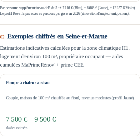
Par personne supplémentaire au-delà de 5 : +
7 116 €
(Bleu), +
8 663 €
(Jaune), +
12 257 €
(Violet).
Le profil Rose n'a pas accès au parcours par geste en 2026 (rénovation d'ampleur uniquement).
Exemples chiffrés en
Seine-et-Marne
02
Estimations indicatives calculées pour la zone climatique
H1
,
logement d'environ 100 m², propriétaire occupant — aides
cumulées MaPrimeRénov' + prime CEE.
Pompe à chaleur air/eau
Couple, maison de 100 m² chauffée au fioul, revenus modestes (profil Jaune)
7 500 € – 9 500 €
d'aides estimées