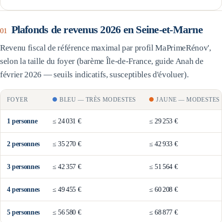
Plafonds de revenus 2026 en
Seine-et-Marne
01
Revenu fiscal de référence maximal par profil MaPrimeRénov',
selon la taille du foyer (barème
Île-de-France
, guide Anah de
février 2026 — seuils indicatifs, susceptibles d'évoluer).
FOYER
BLEU
—
TRÈS MODESTES
JAUNE
—
MODESTES
1
personne
≤
24 031 €
≤
29 253 €
2
personne
s
≤
35 270 €
≤
42 933 €
3
personne
s
≤
42 357 €
≤
51 564 €
4
personne
s
≤
49 455 €
≤
60 208 €
5
personne
s
≤
56 580 €
≤
68 877 €