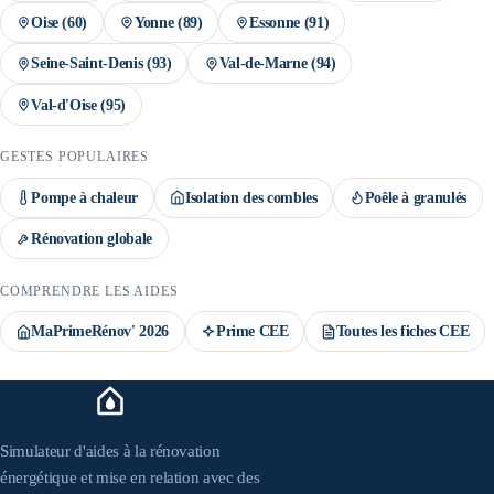
Oise
(
60
)
Yonne
(
89
)
Essonne
(
91
)
Seine-Saint-Denis
(
93
)
Val-de-Marne
(
94
)
Val-d'Oise
(
95
)
GESTES POPULAIRES
Pompe à chaleur
Isolation des combles
Poêle à granulés
Rénovation globale
COMPRENDRE LES AIDES
MaPrimeRénov' 2026
Prime CEE
Toutes les fiches CEE
Simulateur d'aides à la rénovation
énergétique et mise en relation avec des