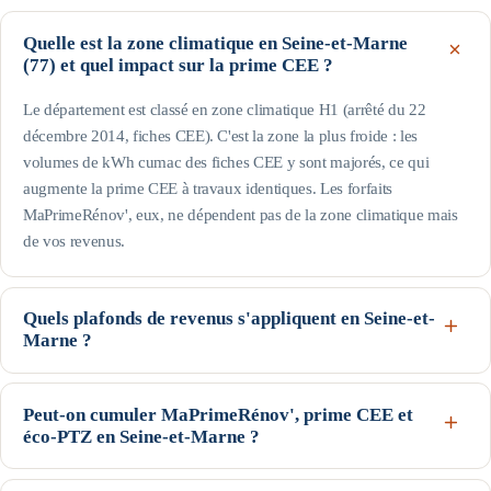
Quelle est la zone climatique en Seine-et-Marne
(77) et quel impact sur la prime CEE ?
Le département est classé en zone climatique H1 (arrêté du 22
décembre 2014, fiches CEE). C'est la zone la plus froide : les
volumes de kWh cumac des fiches CEE y sont majorés, ce qui
augmente la prime CEE à travaux identiques. Les forfaits
MaPrimeRénov', eux, ne dépendent pas de la zone climatique mais
de vos revenus.
Quels plafonds de revenus s'appliquent en Seine-et-
Marne ?
Le département fait partie de l'Île-de-France : ce sont les plafonds
franciliens, plus élevés, qui s'appliquent. Pour une personne seule, le
Peut-on cumuler MaPrimeRénov', prime CEE et
éco-PTZ en Seine-et-Marne ?
profil Bleu (très modestes) va jusqu'à 24 031 € de revenu fiscal de
référence, le Jaune jusqu'à 29 253 € et le Violet jusqu'à 40 851 € ;
Oui, ces trois dispositifs nationaux sont cumulables sur un même
au-delà, profil Rose. Les plafonds augmentent avec la taille du foyer