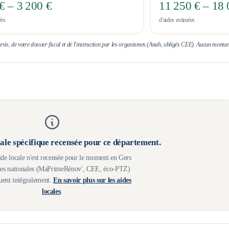
€ – 3 200 €
11 250 € – 18 
ées
d'aides estimées
 devis, de votre dossier fiscal et de l'instruction par les organismes (Anah, obligés CEE). Aucun montan
ale spécifique recensée pour ce département.
de locale n'est recensée pour le moment en
Gers
des nationales (MaPrimeRénov', CEE, éco-PTZ)
quent intégralement.
En savoir plus sur les aides
locales
.