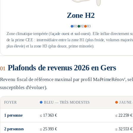
Zone
H2
H1
H2
H3
Zone climatique tempérée (façade ouest et sud-ouest). Elle influe directement s
de la prime CEE : intermédiaire entre la zone H1 (plus froide, volumes majoré
plus élevée) et la zone H3 (plus douce, prime minorée).
Plafonds de revenus 2026 en
Gers
01
Revenu fiscal de référence maximal par profil MaPrimeRénov', selo
susceptibles d'évoluer).
FOYER
BLEU
—
TRÈS MODESTES
JAUNE
1
personne
≤
17 363 €
≤
22 259 €
2
personne
s
≤
25 393 €
≤
32 553 €