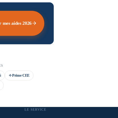
r mes aides 2026
ES
6
Prime CEE
LE SERVICE