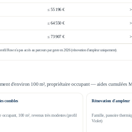
≤
55 196 €
≤
64 550 €
≤
73 907 €
 profil Rose n'a pas accès au parcours par geste en 2026 (rénovation d'ampleur uniquement).
ement d'environ 100 m², propriétaire occupant — aides cumulées
des combles
Rénovation d'ampleur
e occupant, 100 m², revenus très modestes (profil
Famille, passoire thermiq
Violet)