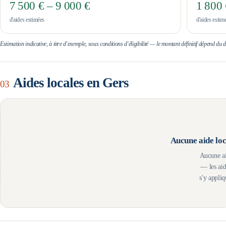
7 500 € – 9 000 €
1 800 
d'aides estimées
d'aides estim
Estimation indicative, à titre d'exemple, sous conditions d'éligibilité — le montant définitif dépend du
Aides locales en
Gers
03
Aucune aide loc
Aucune ai
— les ai
s'y appli