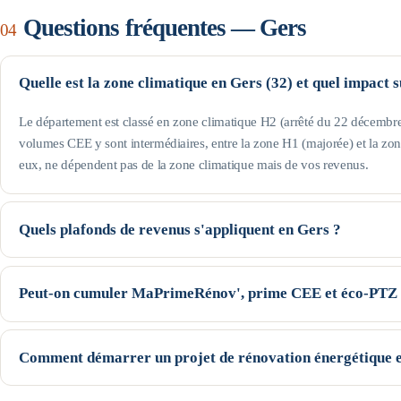
Questions fréquentes —
Gers
04
Quelle est la zone climatique en Gers (32) et quel impact 
Le département est classé en zone climatique H2 (arrêté du 22 décembre 
volumes CEE y sont intermédiaires, entre la zone H1 (majorée) et la zo
eux, ne dépendent pas de la zone climatique mais de vos revenus.
Quels plafonds de revenus s'appliquent en Gers ?
Le département est hors Île-de-France : pour une personne seule, le prof
revenu fiscal de référence, le Jaune jusqu'à 22 259 € et le Violet jusqu'à
Peut-on cumuler MaPrimeRénov', prime CEE et éco-PTZ 
augmentent avec la taille du foyer (voir le tableau de cette page). Seuils
Oui, ces trois dispositifs nationaux sont cumulables sur un même projet,
la prime CEE se déduisent du devis (avec un écrêtement selon votre profi
Comment démarrer un projet de rénovation énergétique 
— peut financer le reste à charge. Le cumul exact dépend du geste, de 
Commencez par une estimation indicative de vos aides (notre simulateur l
garanti avant l'instruction des dossiers.