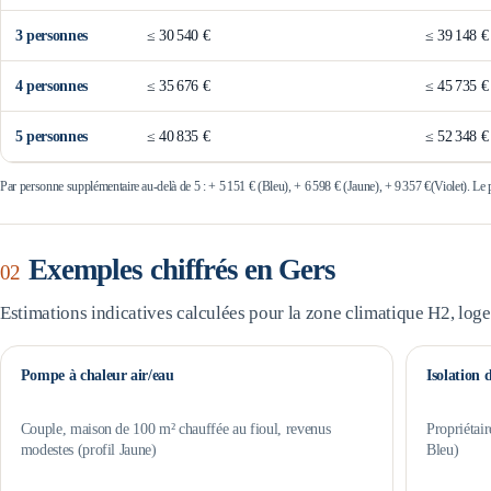
3
personne
s
≤
30 540 €
≤
39 148 €
4
personne
s
≤
35 676 €
≤
45 735 €
5
personne
s
≤
40 835 €
≤
52 348 €
Par personne supplémentaire au-delà de 5 : +
5 151 €
(Bleu), +
6 598 €
(Jaune), +
9 357 €
(Violet). Le
Exemples chiffrés en
Gers
02
Estimations indicatives calculées pour la zone climatique
H2
, log
Pompe à chaleur air/eau
Isolation 
Couple, maison de 100 m² chauffée au fioul, revenus
Propriétair
modestes (profil Jaune)
Bleu)