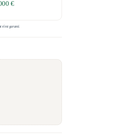
000 €
t n'est garanti.