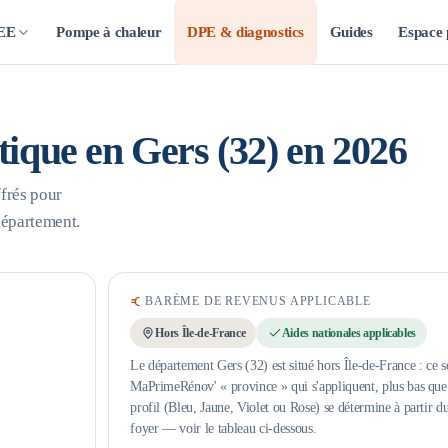
CEE
Pompe à chaleur
DPE & diagnostics
Guides
Espace 
étique en
Gers
(
32
) en 2026
frés pour
département.
BARÈME DE REVENUS APPLICABLE
Hors Île-de-France
Aides nationales applicables
Le département Gers (32) est situé hors Île-de-France : ce s
MaPrimeRénov' « province » qui s'appliquent, plus bas que l
profil (Bleu, Jaune, Violet ou Rose) se détermine à partir d
foyer — voir le tableau ci-dessous.