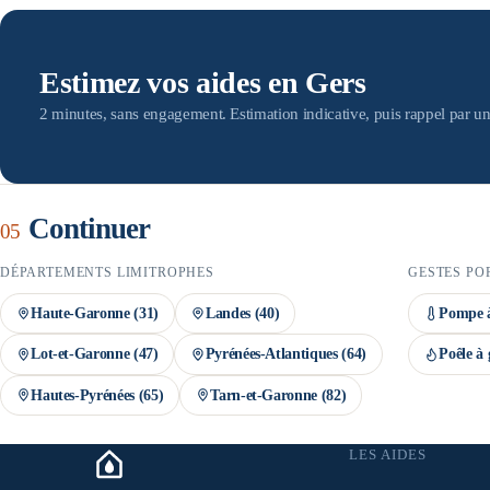
devis par des artisans RGE — condition indispensable au versement des
doit être engagée avant la signature du devis, et le dossier MaPrimeRén
montant définitif n'est confirmé qu'après instruction du dossier.
Estimez vos aides en Gers
2 minutes, sans engagement. Estimation indicative, puis rappel par un
Continuer
05
DÉPARTEMENTS LIMITROPHES
GESTES PO
Haute-Garonne
(
31
)
Landes
(
40
)
Pompe à
Lot-et-Garonne
(
47
)
Pyrénées-Atlantiques
(
64
)
Poêle à 
Hautes-Pyrénées
(
65
)
Tarn-et-Garonne
(
82
)
LES AIDES