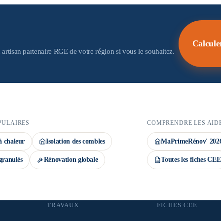
 aides. Important : la demande de prime CEE
ov' déposé avant le début des travaux. Le
Calcule
 artisan partenaire RGE de votre région si vous le souhaitez.
PULAIRES
COMPRENDRE LES AID
 chaleur
Isolation des combles
MaPrimeRénov' 202
granulés
Rénovation globale
Toutes les fiches CEE
TRAVAUX
FICHES CEE