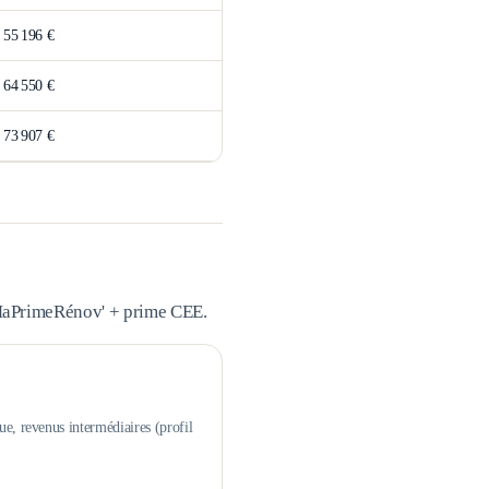
>
55 196 €
>
64 550 €
>
73 907 €
 MaPrimeRénov' + prime CEE.
ue, revenus intermédiaires (profil