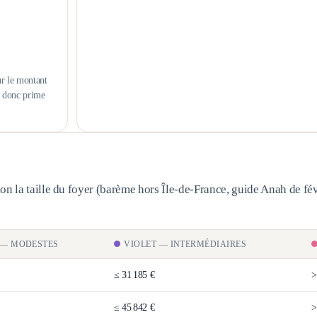
ur le montant
s donc prime
n la taille du foyer (barème
hors Île-de-France
, guide Anah de fév
—
MODESTES
VIOLET
—
INTERMÉDIAIRES
≤
31 185 €
≤
45 842 €