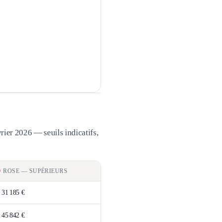
rier 2026 — seuils indicatifs,
ROSE
—
SUPÉRIEURS
>
31 185 €
>
45 842 €