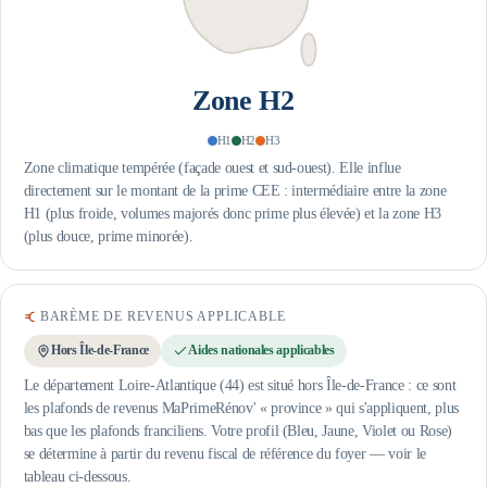
Zone
H2
H1
H2
H3
Zone climatique tempérée (façade ouest et sud-ouest). Elle influe
directement sur le montant de la prime CEE : intermédiaire entre la zone
H1 (plus froide, volumes majorés donc prime plus élevée) et la zone H3
(plus douce, prime minorée).
BARÈME DE REVENUS APPLICABLE
Hors Île-de-France
Aides nationales applicables
Le département Loire-Atlantique (44) est situé hors Île-de-France : ce sont
les plafonds de revenus MaPrimeRénov' « province » qui s'appliquent, plus
bas que les plafonds franciliens.
Votre profil (Bleu, Jaune, Violet ou Rose)
se détermine à partir du revenu fiscal de référence du foyer — voir le
tableau ci-dessous.