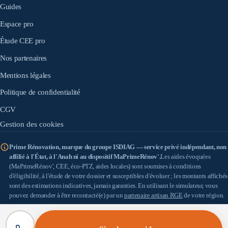
Guides
Espace pro
Étude CEE pro
Nos partenaires
Mentions légales
Politique de confidentialité
CGV
Gestion des cookies
Prime Rénovation, marque du groupe ISDIAG — service privé indépendant, non
affilié à l'État, à l'Anah ni au dispositif MaPrimeRénov'.
Les aides évoquées
(MaPrimeRénov', CEE, éco-PTZ, aides locales) sont soumises à conditions
d'éligibilité, à l'étude de votre dossier et susceptibles d'évoluer ; les montants affichés
sont des estimations indicatives, jamais garanties. En utilisant le simulateur, vous
pouvez demander à être recontacté(e) par un
partenaire artisan RGE
de votre région.
IS DIAG
(SASU au capital de 100 €) — SIRET 898 933 353 00010 — Siège : 18 allée
Léon Paul Fargue, 95200 Sarcelles — TVA : FR57898933353 — Médiateur de la