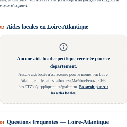
devis, de votre dossier fiscal et de l'instruction par les organismes (Anah, obligés CEE). Aucun
montant n'est garanti.
Aides locales en
Loire-Atlantique
03
Aucune aide locale spécifique recensée pour ce
département.
Aucune aide locale n'est recensée pour le moment en
Loire-
Atlantique
— les aides nationales (MaPrimeRénov', CEE,
éco-PTZ) s'y appliquent intégralement.
En savoir plus sur
les aides locales
.
Questions fréquentes —
Loire-Atlantique
04