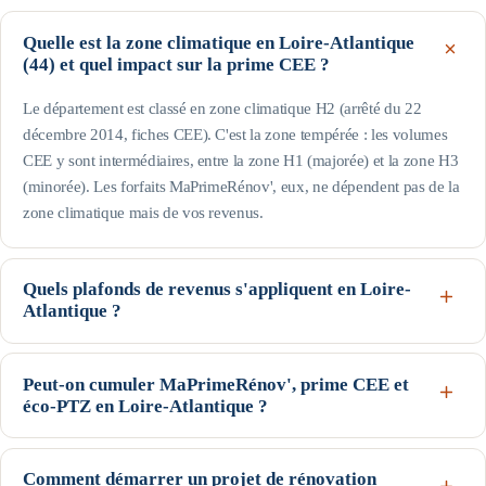
Quelle est la zone climatique en Loire-Atlantique
(44) et quel impact sur la prime CEE ?
Le département est classé en zone climatique H2 (arrêté du 22
décembre 2014, fiches CEE). C'est la zone tempérée : les volumes
CEE y sont intermédiaires, entre la zone H1 (majorée) et la zone H3
(minorée). Les forfaits MaPrimeRénov', eux, ne dépendent pas de la
zone climatique mais de vos revenus.
Quels plafonds de revenus s'appliquent en Loire-
Atlantique ?
Le département est hors Île-de-France : pour une personne seule, le
profil Bleu (très modestes) va jusqu'à 17 363 € de revenu fiscal de
Peut-on cumuler MaPrimeRénov', prime CEE et
éco-PTZ en Loire-Atlantique ?
référence, le Jaune jusqu'à 22 259 € et le Violet jusqu'à 31 185 € ;
au-delà, profil Rose. Les plafonds augmentent avec la taille du foyer
Oui, ces trois dispositifs nationaux sont cumulables sur un même
(voir le tableau de cette page). Seuils indicatifs, guide Anah de
projet, sous conditions d'éligibilité : MaPrimeRénov' et la prime CEE
Comment démarrer un projet de rénovation
février 2026.