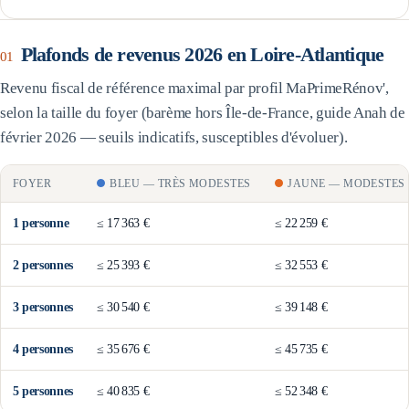
Plafonds de revenus 2026 en
Loire-Atlantique
01
Revenu fiscal de référence maximal par profil MaPrimeRénov',
selon la taille du foyer (barème
hors Île-de-France
, guide Anah de
février 2026 — seuils indicatifs, susceptibles d'évoluer).
FOYER
BLEU
—
TRÈS MODESTES
JAUNE
—
MODESTES
1
personne
≤
17 363 €
≤
22 259 €
2
personne
s
≤
25 393 €
≤
32 553 €
3
personne
s
≤
30 540 €
≤
39 148 €
4
personne
s
≤
35 676 €
≤
45 735 €
5
personne
s
≤
40 835 €
≤
52 348 €