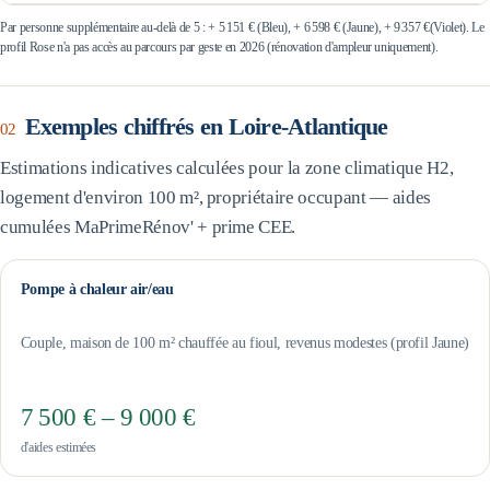
Par personne supplémentaire au-delà de 5 : +
5 151 €
(Bleu), +
6 598 €
(Jaune), +
9 357 €
(Violet). Le
profil Rose n'a pas accès au parcours par geste en 2026 (rénovation d'ampleur uniquement).
Exemples chiffrés en
Loire-Atlantique
02
Estimations indicatives calculées pour la zone climatique
H2
,
logement d'environ 100 m², propriétaire occupant — aides
cumulées MaPrimeRénov' + prime CEE.
Pompe à chaleur air/eau
Couple, maison de 100 m² chauffée au fioul, revenus modestes (profil Jaune)
7 500 € – 9 000 €
d'aides estimées