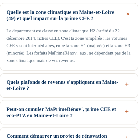
Quelle est la zone climatique en Maine-et-Loire
(49) et quel impact sur la prime CEE ?
Le département est classé en zone climatique H2 (arrêté du 22
décembre 2014, fiches CEE). C'est la zone tempérée : les volumes
CEE y sont intermédiaires, entre la zone H1 (majorée) et la zone H3
(minorée). Les forfaits MaPrimeRénov', eux, ne dépendent pas de la
zone climatique mais de vos revenus.
Quels plafonds de revenus s'appliquent en Maine-
et-Loire ?
Le département est hors Île-de-France : pour une personne seule, le
profil Bleu (très modestes) va jusqu'à 17 363 € de revenu fiscal de
Peut-on cumuler MaPrimeRénov', prime CEE et
éco-PTZ en Maine-et-Loire ?
référence, le Jaune jusqu'à 22 259 € et le Violet jusqu'à 31 185 € ;
au-delà, profil Rose. Les plafonds augmentent avec la taille du foyer
Oui, ces trois dispositifs nationaux sont cumulables sur un même
(voir le tableau de cette page). Seuils indicatifs, guide Anah de
projet, sous conditions d'éligibilité : MaPrimeRénov' et la prime CEE
Comment démarrer un projet de rénovation
février 2026.