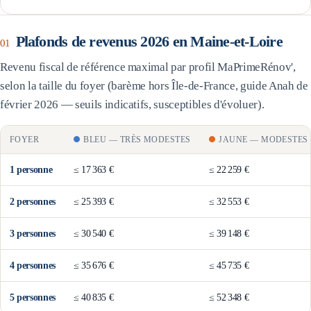
Plafonds de revenus 2026 en
Maine-et-Loire
01
Revenu fiscal de référence maximal par profil MaPrimeRénov',
selon la taille du foyer (barème
hors Île-de-France
, guide Anah de
février 2026 — seuils indicatifs, susceptibles d'évoluer).
FOYER
BLEU
—
TRÈS MODESTES
JAUNE
—
MODESTES
1
personne
≤
17 363 €
≤
22 259 €
2
personne
s
≤
25 393 €
≤
32 553 €
3
personne
s
≤
30 540 €
≤
39 148 €
4
personne
s
≤
35 676 €
≤
45 735 €
5
personne
s
≤
40 835 €
≤
52 348 €