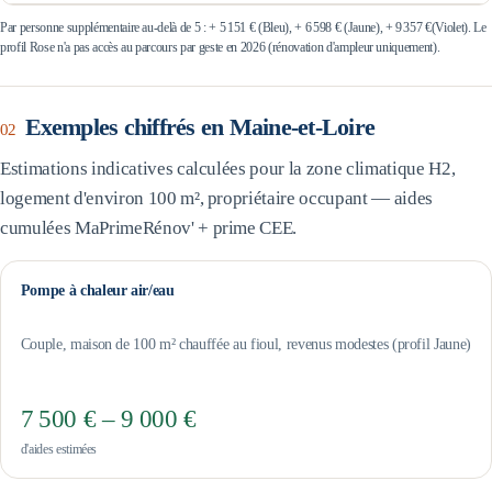
Par personne supplémentaire au-delà de 5 : +
5 151 €
(Bleu), +
6 598 €
(Jaune), +
9 357 €
(Violet). Le
profil Rose n'a pas accès au parcours par geste en 2026 (rénovation d'ampleur uniquement).
Exemples chiffrés en
Maine-et-Loire
02
Estimations indicatives calculées pour la zone climatique
H2
,
logement d'environ 100 m², propriétaire occupant — aides
cumulées MaPrimeRénov' + prime CEE.
Pompe à chaleur air/eau
Couple, maison de 100 m² chauffée au fioul, revenus modestes (profil Jaune)
7 500 € – 9 000 €
d'aides estimées