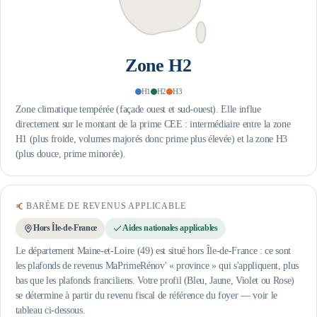
Zone
H2
H1
H2
H3
Zone climatique tempérée (façade ouest et sud-ouest). Elle influe
directement sur le montant de la prime CEE : intermédiaire entre la zone
H1 (plus froide, volumes majorés donc prime plus élevée) et la zone H3
(plus douce, prime minorée).
BARÈME DE REVENUS APPLICABLE
Hors Île-de-France
Aides nationales applicables
Le département Maine-et-Loire (49) est situé hors Île-de-France : ce sont
les plafonds de revenus MaPrimeRénov' « province » qui s'appliquent, plus
bas que les plafonds franciliens.
Votre profil (Bleu, Jaune, Violet ou Rose)
se détermine à partir du revenu fiscal de référence du foyer — voir le
tableau ci-dessous.