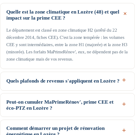
Quelle est la zone climatique en Lozère (48) et quel
impact sur la prime CEE ?
Le département est classé en zone climatique H2 (arrêté du 22
décembre 2014, fiches CEE). C'est la zone tempérée : les volumes
CEE y sont intermédiaires, entre la zone H1 (majorée) et la zone H3
(minorée). Les forfaits MaPrimeRénov', eux, ne dépendent pas de la
zone climatique mais de vos revenus.
Quels plafonds de revenus s'appliquent en Lozère ?
Le département est hors Île-de-France : pour une personne seule, le
profil Bleu (très modestes) va jusqu'à 17 363 € de revenu fiscal de
Peut-on cumuler MaPrimeRénov', prime CEE et
éco-PTZ en Lozère ?
référence, le Jaune jusqu'à 22 259 € et le Violet jusqu'à 31 185 € ;
au-delà, profil Rose. Les plafonds augmentent avec la taille du foyer
Oui, ces trois dispositifs nationaux sont cumulables sur un même
(voir le tableau de cette page). Seuils indicatifs, guide Anah de
projet, sous conditions d'éligibilité : MaPrimeRénov' et la prime CEE
Comment démarrer un projet de rénovation
février 2026.
énergétique en Lozère ?
se déduisent du devis (avec un écrêtement selon votre profil), et