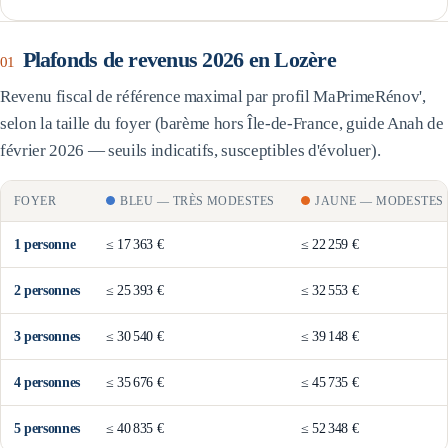
Plafonds de revenus 2026 en
Lozère
01
Revenu fiscal de référence maximal par profil MaPrimeRénov',
selon la taille du foyer (barème
hors Île-de-France
, guide Anah de
février 2026 — seuils indicatifs, susceptibles d'évoluer).
FOYER
BLEU
—
TRÈS MODESTES
JAUNE
—
MODESTES
1
personne
≤
17 363 €
≤
22 259 €
2
personne
s
≤
25 393 €
≤
32 553 €
3
personne
s
≤
30 540 €
≤
39 148 €
4
personne
s
≤
35 676 €
≤
45 735 €
5
personne
s
≤
40 835 €
≤
52 348 €