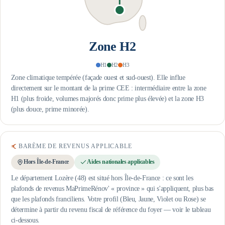
Zone
H2
H1
H2
H3
Zone climatique tempérée (façade ouest et sud-ouest). Elle influe
directement sur le montant de la prime CEE : intermédiaire entre la zone
H1 (plus froide, volumes majorés donc prime plus élevée) et la zone H3
(plus douce, prime minorée).
BARÈME DE REVENUS APPLICABLE
Hors Île-de-France
Aides nationales applicables
Le département Lozère (48) est situé hors Île-de-France : ce sont les
plafonds de revenus MaPrimeRénov' « province » qui s'appliquent, plus bas
que les plafonds franciliens.
Votre profil (Bleu, Jaune, Violet ou Rose) se
détermine à partir du revenu fiscal de référence du foyer — voir le tableau
ci-dessous.