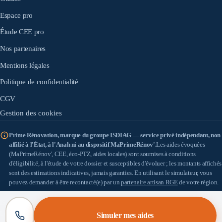
Espace pro
Étude CEE pro
Nos partenaires
Mentions légales
Politique de confidentialité
CGV
Gestion des cookies
Prime Rénovation, marque du groupe ISDIAG — service privé indépendant, non
affilié à l'État, à l'Anah ni au dispositif MaPrimeRénov'.
Les aides évoquées
(MaPrimeRénov', CEE, éco-PTZ, aides locales) sont soumises à conditions
d'éligibilité, à l'étude de votre dossier et susceptibles d'évoluer ; les montants affichés
sont des estimations indicatives, jamais garanties. En utilisant le simulateur, vous
pouvez demander à être recontacté(e) par un
partenaire artisan RGE
de votre région.
IS DIAG
(SASU au capital de 100 €) — SIRET 898 933 353 00010 — Siège : 18 allée
Léon Paul Fargue, 95200 Sarcelles — TVA : FR57898933353 — Médiateur de la
Simuler mes aides