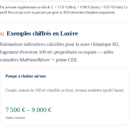
Par personne supplémentaire au-delà de 5 : +
5 151 €
(Bleu), +
6 598 €
(Jaune), +
9 357 €
(Violet). Le
profil Rose n'a pas accès au parcours par geste en 2026 (rénovation d'ampleur uniquement).
Exemples chiffrés en
Lozère
02
Estimations indicatives calculées pour la zone climatique
H2
,
logement d'environ 100 m², propriétaire occupant — aides
cumulées MaPrimeRénov' + prime CEE.
Pompe à chaleur air/eau
Couple, maison de 100 m² chauffée au fioul, revenus modestes (profil Jaune)
7 500 € – 9 000 €
d'aides estimées