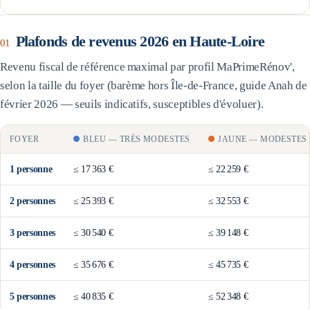
Plafonds de revenus 2026 en
Haute-Loire
01
Revenu fiscal de référence maximal par profil MaPrimeRénov',
selon la taille du foyer (barème
hors Île-de-France
, guide Anah de
février 2026 — seuils indicatifs, susceptibles d'évoluer).
FOYER
BLEU
—
TRÈS MODESTES
JAUNE
—
MODESTES
1
personne
≤
17 363 €
≤
22 259 €
2
personne
s
≤
25 393 €
≤
32 553 €
3
personne
s
≤
30 540 €
≤
39 148 €
4
personne
s
≤
35 676 €
≤
45 735 €
5
personne
s
≤
40 835 €
≤
52 348 €