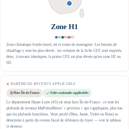
Zone
H1
H1
H2
H3
Zone climatique froide (nord, est et zones de montagne). Les besoins de
chauffage y sont les plus élevés : les volumes de la fiche CEE sont majorés,
donc, à travaux identiques, la prime CEE est plus élevée qu'en zone H2 ou
H3.
BARÈME DE REVENUS APPLICABLE
Hors Île-de-France
Aides nationales applicables
Le département Haute-Loire (43) est situé hors Île-de-France : ce sont les
plafonds de revenus MaPrimeRénov' « province » qui s'appliquent, plus bas
que les plafonds franciliens.
Votre profil (Bleu, Jaune, Violet ou Rose) se
détermine à partir du revenu fiscal de référence du foyer — voir le tableau
ci-dessous.