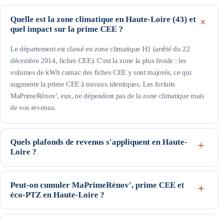
Quelle est la zone climatique en Haute-Loire (43) et
quel impact sur la prime CEE ?
Le département est classé en zone climatique H1 (arrêté du 22
décembre 2014, fiches CEE). C'est la zone la plus froide : les
volumes de kWh cumac des fiches CEE y sont majorés, ce qui
augmente la prime CEE à travaux identiques. Les forfaits
MaPrimeRénov', eux, ne dépendent pas de la zone climatique mais
de vos revenus.
Quels plafonds de revenus s'appliquent en Haute-
Loire ?
Le département est hors Île-de-France : pour une personne seule, le
profil Bleu (très modestes) va jusqu'à 17 363 € de revenu fiscal de
Peut-on cumuler MaPrimeRénov', prime CEE et
éco-PTZ en Haute-Loire ?
référence, le Jaune jusqu'à 22 259 € et le Violet jusqu'à 31 185 € ;
au-delà, profil Rose. Les plafonds augmentent avec la taille du foyer
Oui, ces trois dispositifs nationaux sont cumulables sur un même
(voir le tableau de cette page). Seuils indicatifs, guide Anah de