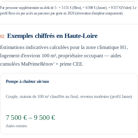
Par personne supplémentaire au-delà de 5 : +
5 151 €
(Bleu), +
6 598 €
(Jaune), +
9 357 €
(Violet). Le
profil Rose n'a pas accès au parcours par geste en 2026 (rénovation d'ampleur uniquement).
Exemples chiffrés en
Haute-Loire
02
Estimations indicatives calculées pour la zone climatique
H1
,
logement d'environ 100 m², propriétaire occupant — aides
cumulées MaPrimeRénov' + prime CEE.
Pompe à chaleur air/eau
Couple, maison de 100 m² chauffée au fioul, revenus modestes (profil Jaune)
7 500 € – 9 500 €
d'aides estimées