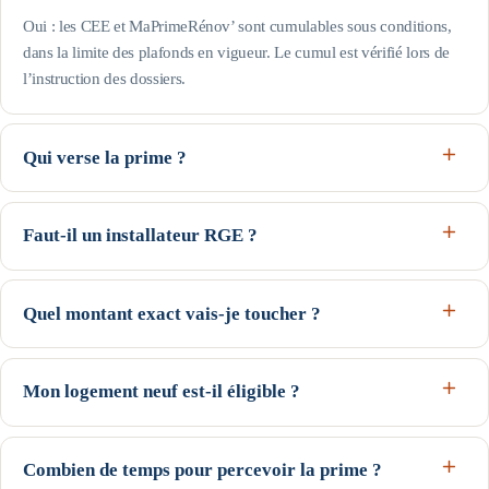
Oui : les CEE et MaPrimeRénov’ sont cumulables sous conditions,
dans la limite des plafonds en vigueur. Le cumul est vérifié lors de
l’instruction des dossiers.
Qui verse la prime ?
Les fournisseurs d’énergie (les « obligés ») ou leurs délégataires,
sous forme de prime, de virement ou de déduction sur la facture,
Faut-il un installateur RGE ?
après validation du dossier.
Oui : pour les opérations résidentielles, la pose doit être réalisée par
un professionnel certifié RGE pour la catégorie de travaux — sans
Quel montant exact vais-je toucher ?
quoi aucune prime n’est versée.
Le montant dépend des caractéristiques du projet (zone climatique,
surface ou équipement) et de la valorisation pratiquée par le
Mon logement neuf est-il éligible ?
fournisseur. Notre simulateur en donne une estimation indicative,
Non : la prime CEE vise les logements existants, achevés depuis
confirmée après étude d’éligibilité — jamais un montant garanti.
plus de 2 ans à la date d’engagement de l’opération.
Combien de temps pour percevoir la prime ?