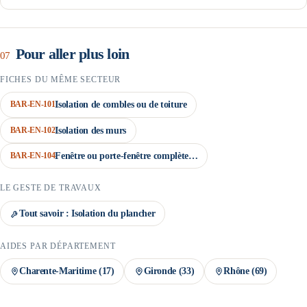
Variable selon l’obligé : généralement quelques semaines après la
fin des travaux et la transmission du dossier complet (facture,
attestation sur l’honneur, justificatifs).
Pour aller plus loin
07
FICHES DU MÊME SECTEUR
BAR-EN-101
Isolation de combles ou de toiture
BAR-EN-102
Isolation des murs
BAR-EN-104
Fenêtre ou porte-fenêtre complète…
LE GESTE DE TRAVAUX
Tout savoir :
Isolation du plancher
AIDES PAR DÉPARTEMENT
Charente-Maritime (17)
Gironde (33)
Rhône (69)