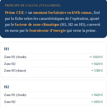
PRINCIPE DE CALCUL (VULGARISÉ)
Prime CEE
=
un
montant forfaitaire en kWh cumac
, fixé
par la fiche selon les caractéristiques de l’opération
, ajusté
par le
facteur de zone climatique
(H1, H2 ou H3)
,
converti
en euros par le
fournisseur d’énergie
qui verse la prime
.
H1
Zone H1 (froide)
≈ 10410 €
Zone H2
≈ 8420 €
Zone H3 (douce)
≈ 5580 €
H2
Zone H1 (froide)
≈ 8420 €
Zone H2
≈ 6810 €