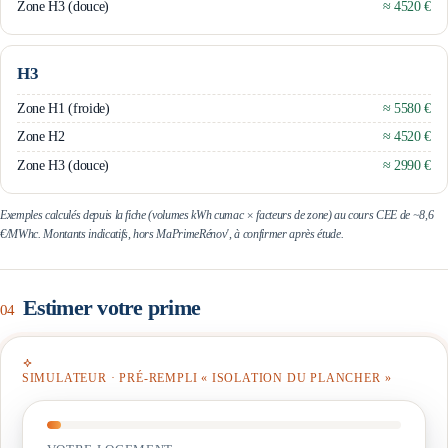
Zone H3 (douce)
≈ 4520 €
H3
Zone H1 (froide)
≈ 5580 €
Zone H2
≈ 4520 €
Zone H3 (douce)
≈ 2990 €
Exemples calculés depuis la fiche (volumes kWh cumac × facteurs de zone) au cours CEE de ~8,6
€/MWhc. Montants indicatifs, hors MaPrimeRénov', à confirmer après étude.
Estimer votre prime
04
SIMULATEUR · PRÉ-REMPLI «
ISOLATION DU PLANCHER
»