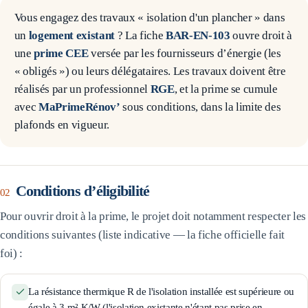
Vous engagez des travaux «
isolation d'un plancher
» dans
un
logement existant
? La fiche
BAR-EN-103
ouvre droit à
une
prime CEE
versée par les fournisseurs d’énergie (les
« obligés ») ou leurs délégataires. Les travaux doivent être
réalisés par un professionnel
RGE
, et la prime se cumule
avec
MaPrimeRénov’
sous conditions, dans la limite des
plafonds en vigueur.
Conditions d’éligibilité
02
Pour ouvrir droit à la prime, le projet doit notamment respecter les
conditions suivantes (liste indicative — la fiche officielle fait
foi) :
La résistance thermique R de l'isolation installée est supérieure ou
égale à 3 m².K/W (l'isolation existante n'étant pas prise en