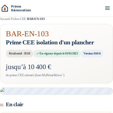
Prime
Rénovation
Accueil
Fiches CEE
BAR-EN-103
BAR-EN-103
Prime CEE
isolation d'un plancher
Résidentiel
·
BAR
En vigueur
depuis le 01/01/2025
Version
A64-6
jusqu’à
10 400 €
de prime CEE estimée (hors MaPrimeRénov’)
En clair
01