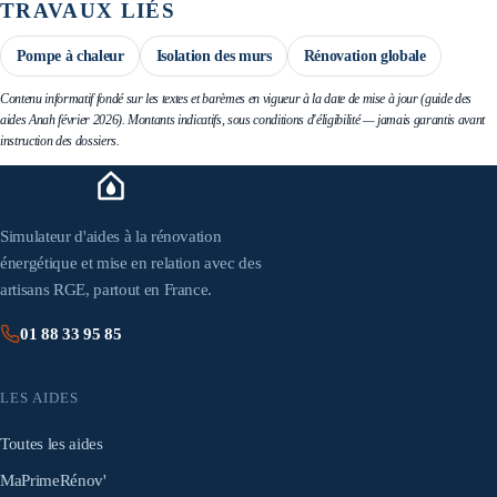
TRAVAUX LIÉS
Pompe à chaleur
Isolation des murs
Rénovation globale
Contenu informatif fondé sur les textes et barèmes en vigueur à la date de mise à jour (guide des
aides Anah février 2026). Montants indicatifs, sous conditions d'éligibilité — jamais garantis avant
instruction des dossiers.
Simulateur d'aides à la rénovation
énergétique et mise en relation avec des
artisans RGE, partout en France.
01 88 33 95 85
LES AIDES
Toutes les aides
MaPrimeRénov'