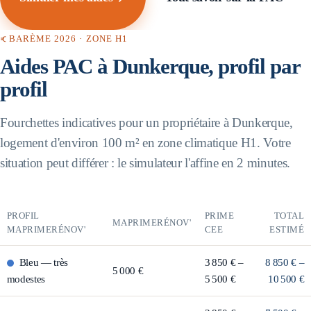
BARÈME 2026 · ZONE
H1
Aides PAC à
Dunkerque
, profil par
profil
Fourchettes indicatives pour un propriétaire à
Dunkerque
,
logement d'environ 100 m² en zone climatique
H1
. Votre
situation peut différer : le simulateur l'affine en 2 minutes.
PROFIL
PRIME
TOTAL
MAPRIMERÉNOV'
MAPRIMERÉNOV'
CEE
ESTIMÉ
Bleu
—
très
3 850 € –
8 850 € –
5 000 €
modestes
5 500 €
10 500 €