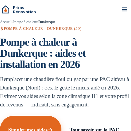
Prime
Rénovation
Accueil
Pompe à chaleur
Dunkerque
POMPE À CHALEUR ·
DUNKERQUE
(
59
)
Pompe à chaleur à
Dunkerque
: aides et
installation en 2026
Remplacer une chaudière fioul ou gaz par une PAC air/eau à
Dunkerque
(
Nord
) : c'est le geste le mieux aidé en 2026.
Estimez vos aides selon la zone climatique
H1
et votre profil
de revenus — indicatif, sans engagement.
Simuler mes aides
Tout savoir sur la PAC