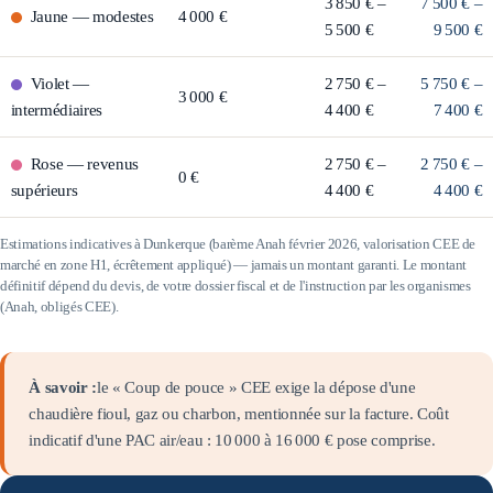
3 850 € –
7 500 € –
Jaune
—
modestes
4 000 €
5 500 €
9 500 €
Violet
—
2 750 € –
5 750 € –
3 000 €
intermédiaires
4 400 €
7 400 €
Rose
—
revenus
2 750 € –
2 750 € –
0 €
supérieurs
4 400 €
4 400 €
Estimations indicatives à
Dunkerque
(barème Anah février 2026, valorisation CEE de
marché en zone
H1
, écrêtement appliqué) — jamais un montant garanti. Le montant
définitif dépend du devis, de votre dossier fiscal et de l'instruction par les organismes
(Anah, obligés CEE).
À savoir :
le « Coup de pouce » CEE exige la dépose d'une
chaudière fioul, gaz ou charbon, mentionnée sur la facture. Coût
indicatif d'une PAC air/eau :
10 000
à
16 000
€ pose comprise.