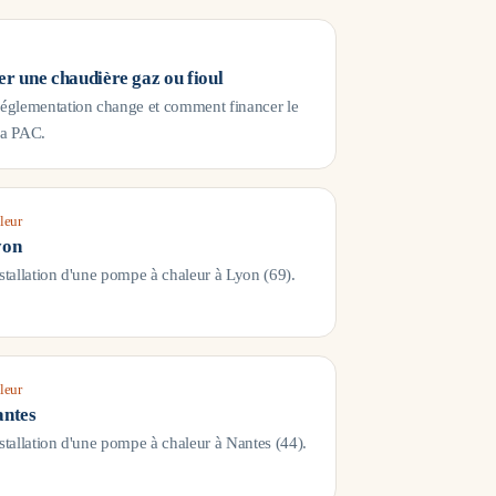
r une chaudière gaz ou fioul
réglementation change et comment financer le
la PAC.
leur
yon
nstallation d'une pompe à chaleur à
Lyon
(
69
).
leur
ntes
nstallation d'une pompe à chaleur à
Nantes
(
44
).