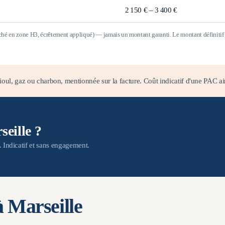
2 150 € – 3 400 €
rché en zone
H3
, écrêtement appliqué) — jamais un montant garanti. Le montant définitif d
oul, gaz ou charbon, mentionnée sur la facture. Coût indicatif d'une PAC ai
eille ?
n. Indicatif et sans engagement.
à
Marseille