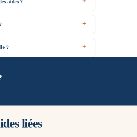
des aides ?
). C'est une zone climatique douce : les besoins
 — par rapport aux zones H1 et H2. Les forfaits
?
.
 QualiPAC pour ouvrir droit à MaPrimeRénov' et à la
 artisan RGE intervenant à Marseille et dans le
le ?
ise en relation, pas l'installateur.
oid et intègrent un appoint pour les pointes.
ocal et votre logement lors de l'étude thermique —
?
des liées