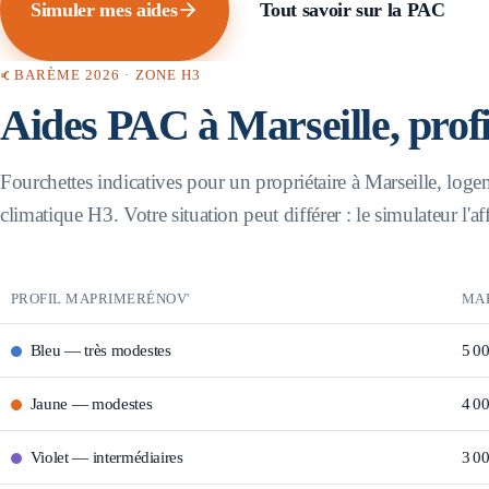
Simuler mes aides
Tout savoir sur la PAC
BARÈME 2026 · ZONE
H3
Aides PAC à
Marseille
, prof
Fourchettes indicatives pour un propriétaire à
Marseille
, loge
climatique
H3
. Votre situation peut différer : le simulateur l'a
PROFIL MAPRIMERÉNOV'
MA
Bleu
—
très modestes
5 0
Jaune
—
modestes
4 0
Violet
—
intermédiaires
3 0