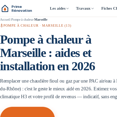
Prime
Les aides
Travaux
Fiches 
Rénovation
Accueil
Pompe à chaleur
Marseille
POMPE À CHALEUR ·
MARSEILLE
(
13
)
Pompe à chaleur à
Marseille
: aides et
installation en 2026
Remplacer une chaudière fioul ou gaz par une PAC air/eau à
du-Rhône
) : c'est le geste le mieux aidé en 2026. Estimez vos
climatique
H3
et votre profil de revenus — indicatif, sans e