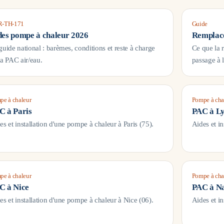
-TH-171
Guide
des pompe à chaleur 2026
Remplace
guide national : barèmes, conditions et reste à charge
Ce que la 
la PAC air/eau.
passage à 
pe à chaleur
Pompe à cha
C à
Paris
PAC à
L
es et installation d'une pompe à chaleur à
Paris
(
75
).
Aides et i
pe à chaleur
Pompe à cha
C à
Nice
PAC à
Na
es et installation d'une pompe à chaleur à
Nice
(
06
).
Aides et i