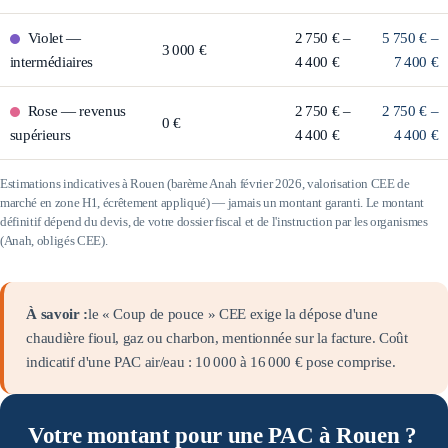
Violet
—
2 750 € –
5 750 € –
3 000 €
intermédiaires
4 400 €
7 400 €
Rose
—
revenus
2 750 € –
2 750 € –
0 €
supérieurs
4 400 €
4 400 €
Estimations indicatives à
Rouen
(barème Anah février 2026, valorisation CEE de
marché en zone
H1
, écrêtement appliqué) — jamais un montant garanti. Le montant
définitif dépend du devis, de votre dossier fiscal et de l'instruction par les organismes
(Anah, obligés CEE).
À savoir :
le « Coup de pouce » CEE exige la dépose d'une
chaudière fioul, gaz ou charbon, mentionnée sur la facture. Coût
indicatif d'une PAC air/eau :
10 000
à
16 000
€ pose comprise.
Votre montant pour une PAC à Rouen ?