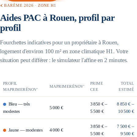
BARÈME 2026 · ZONE
H1
Aides PAC à
Rouen
, profil par
profil
Fourchettes indicatives pour un propriétaire à
Rouen
,
logement d'environ 100 m² en zone climatique
H1
. Votre
situation peut différer : le simulateur l'affine en 2 minutes.
PROFIL
PRIME
TOTAL
MAPRIMERÉNOV'
MAPRIMERÉNOV'
CEE
ESTIMÉ
Bleu
—
très
3 850 € –
8 850 € –
5 000 €
modestes
5 500 €
10 500 €
3 850 € –
7 500 € –
Jaune
—
modestes
4 000 €
5 500 €
9 500 €