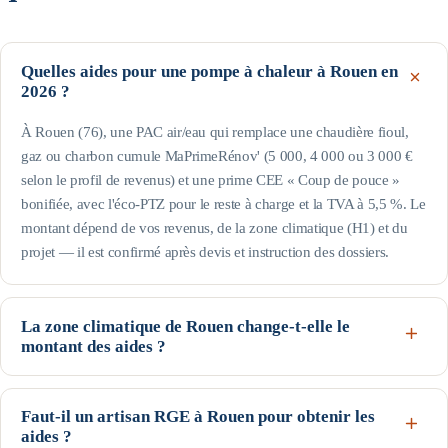
Quelles aides pour une pompe à chaleur à Rouen en
2026 ?
À Rouen (76), une PAC air/eau qui remplace une chaudière fioul,
gaz ou charbon cumule MaPrimeRénov' (5 000, 4 000 ou 3 000 €
selon le profil de revenus) et une prime CEE « Coup de pouce »
bonifiée, avec l'éco-PTZ pour le reste à charge et la TVA à 5,5 %. Le
montant dépend de vos revenus, de la zone climatique (H1) et du
projet — il est confirmé après devis et instruction des dossiers.
La zone climatique de Rouen change-t-elle le
montant des aides ?
Oui pour la prime CEE : Rouen est en H1 (arrêté du 22 décembre
2014). C'est une zone climatique froide : les besoins de chauffage y
Faut-il un artisan RGE à Rouen pour obtenir les
sont élevés et les volumes de la fiche CEE majorés — la prime CEE
aides ?