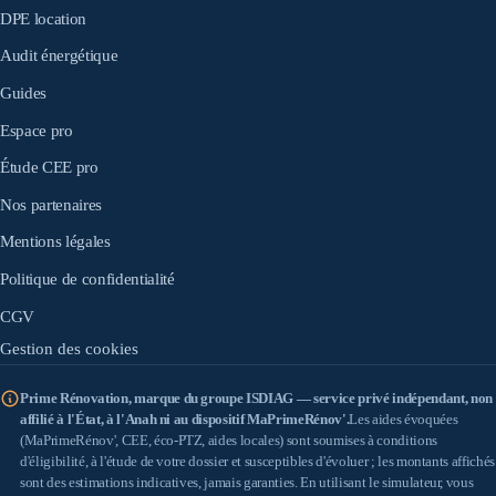
DPE location
Audit énergétique
Guides
Espace pro
Étude CEE pro
Nos partenaires
Mentions légales
Politique de confidentialité
CGV
Gestion des cookies
Prime Rénovation, marque du groupe ISDIAG — service privé indépendant, non
affilié à l'État, à l'Anah ni au dispositif MaPrimeRénov'.
Les aides évoquées
(MaPrimeRénov', CEE, éco-PTZ, aides locales) sont soumises à conditions
d'éligibilité, à l'étude de votre dossier et susceptibles d'évoluer ; les montants affichés
sont des estimations indicatives, jamais garanties. En utilisant le simulateur, vous