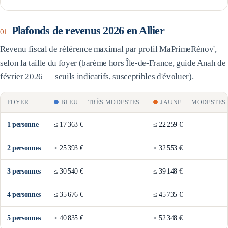
Plafonds de revenus 2026 en
Allier
01
Revenu fiscal de référence maximal par profil MaPrimeRénov',
selon la taille du foyer (barème
hors Île-de-France
, guide Anah de
février 2026 — seuils indicatifs, susceptibles d'évoluer).
FOYER
BLEU
—
TRÈS MODESTES
JAUNE
—
MODESTES
1
personne
≤
17 363 €
≤
22 259 €
2
personne
s
≤
25 393 €
≤
32 553 €
3
personne
s
≤
30 540 €
≤
39 148 €
4
personne
s
≤
35 676 €
≤
45 735 €
5
personne
s
≤
40 835 €
≤
52 348 €