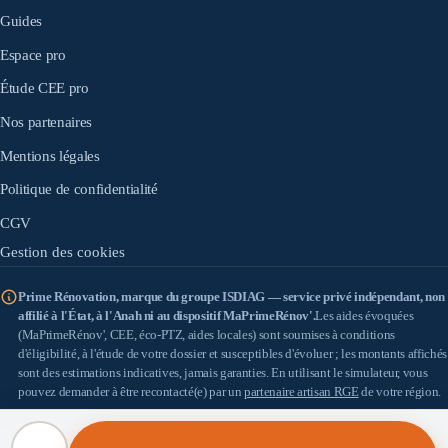
Guides
Espace pro
Étude CEE pro
Nos partenaires
Mentions légales
Politique de confidentialité
CGV
Gestion des cookies
Prime Rénovation, marque du groupe ISDIAG — service privé indépendant, non
affilié à l'État, à l'Anah ni au dispositif MaPrimeRénov'.
Les aides évoquées
(MaPrimeRénov', CEE, éco-PTZ, aides locales) sont soumises à conditions
d'éligibilité, à l'étude de votre dossier et susceptibles d'évoluer ; les montants affichés
sont des estimations indicatives, jamais garanties. En utilisant le simulateur, vous
pouvez demander à être recontacté(e) par un
partenaire artisan RGE
de votre région.
IS DIAG
(SASU au capital de 100 €) — SIRET 898 933 353 00010 — Siège : 18 allée