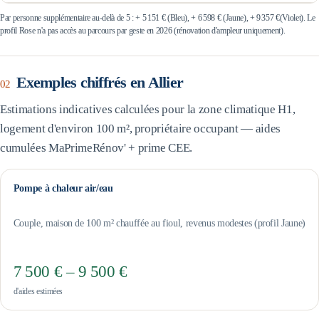
Par personne supplémentaire au-delà de 5 : +
5 151 €
(Bleu), +
6 598 €
(Jaune), +
9 357 €
(Violet). Le
profil Rose n'a pas accès au parcours par geste en 2026 (rénovation d'ampleur uniquement).
Exemples chiffrés en
Allier
02
Estimations indicatives calculées pour la zone climatique
H1
,
logement d'environ 100 m², propriétaire occupant — aides
cumulées MaPrimeRénov' + prime CEE.
Pompe à chaleur air/eau
Couple, maison de 100 m² chauffée au fioul, revenus modestes (profil Jaune)
7 500 € – 9 500 €
d'aides estimées