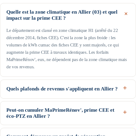
Quelle est la zone climatique en Allier (03) et quel
impact sur la prime CEE ?
Le département est classé en zone climatique H1 (arrêté du 22
décembre 2014, fiches CEE). C'est la zone la plus froide : les
volumes de kWh cumac des fiches CEE y sont majorés, ce qui
augmente la prime CEE à travaux identiques. Les forfaits
MaPrimeRénov', eux, ne dépendent pas de la zone climatique mais
de vos revenus.
Quels plafonds de revenus s'appliquent en Allier ?
Le département est hors Île-de-France : pour une personne seule, le
profil Bleu (très modestes) va jusqu'à 17 363 € de revenu fiscal de
Peut-on cumuler MaPrimeRénov', prime CEE et
éco-PTZ en Allier ?
référence, le Jaune jusqu'à 22 259 € et le Violet jusqu'à 31 185 € ;
au-delà, profil Rose. Les plafonds augmentent avec la taille du foyer
Oui, ces trois dispositifs nationaux sont cumulables sur un même
(voir le tableau de cette page). Seuils indicatifs, guide Anah de
projet, sous conditions d'éligibilité : MaPrimeRénov' et la prime CEE