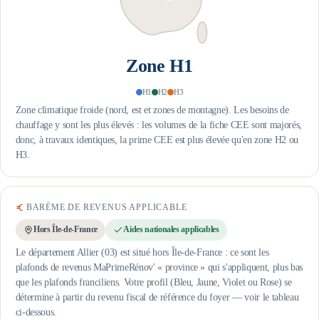
Zone
H1
H1
H2
H3
Zone climatique froide (nord, est et zones de montagne). Les besoins de
chauffage y sont les plus élevés : les volumes de la fiche CEE sont majorés,
donc, à travaux identiques, la prime CEE est plus élevée qu'en zone H2 ou
H3.
BARÈME DE REVENUS APPLICABLE
Hors Île-de-France
Aides nationales applicables
Le département Allier (03) est situé hors Île-de-France : ce sont les
plafonds de revenus MaPrimeRénov' « province » qui s'appliquent, plus bas
que les plafonds franciliens.
Votre profil (Bleu, Jaune, Violet ou Rose) se
détermine à partir du revenu fiscal de référence du foyer — voir le tableau
ci-dessous.