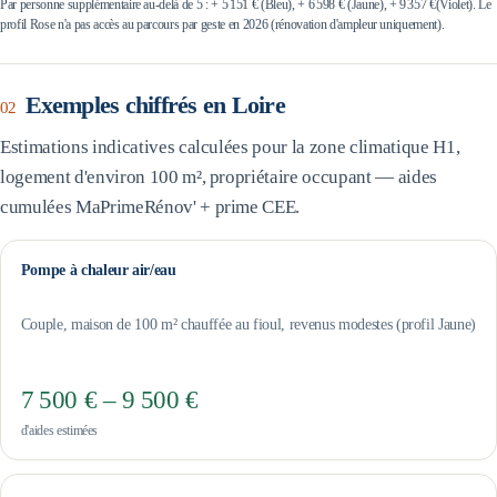
Par personne supplémentaire au-delà de 5 : +
5 151 €
(Bleu), +
6 598 €
(Jaune), +
9 357 €
(Violet). Le
profil Rose n'a pas accès au parcours par geste en 2026 (rénovation d'ampleur uniquement).
Exemples chiffrés en
Loire
02
Estimations indicatives calculées pour la zone climatique
H1
,
logement d'environ 100 m², propriétaire occupant — aides
cumulées MaPrimeRénov' + prime CEE.
Pompe à chaleur air/eau
Couple, maison de 100 m² chauffée au fioul, revenus modestes (profil Jaune)
7 500 € – 9 500 €
d'aides estimées