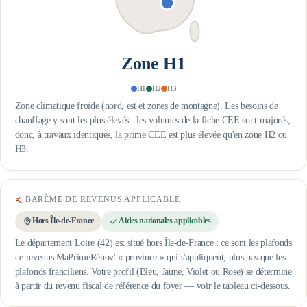
Zone
H1
H1
H2
H3
Zone climatique froide (nord, est et zones de montagne). Les besoins de
chauffage y sont les plus élevés : les volumes de la fiche CEE sont majorés,
donc, à travaux identiques, la prime CEE est plus élevée qu'en zone H2 ou
H3.
BARÈME DE REVENUS APPLICABLE
Hors Île-de-France
Aides nationales applicables
Le département Loire (42) est situé hors Île-de-France : ce sont les plafonds
de revenus MaPrimeRénov' « province » qui s'appliquent, plus bas que les
plafonds franciliens.
Votre profil (Bleu, Jaune, Violet ou Rose) se détermine
à partir du revenu fiscal de référence du foyer — voir le tableau ci-dessous.