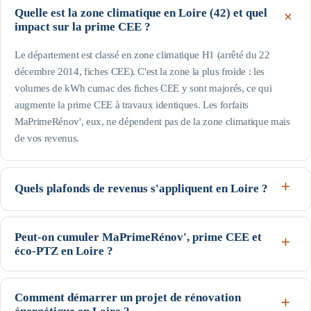
Quelle est la zone climatique en Loire (42) et quel
impact sur la prime CEE ?
Le département est classé en zone climatique H1 (arrêté du 22
décembre 2014, fiches CEE). C'est la zone la plus froide : les
volumes de kWh cumac des fiches CEE y sont majorés, ce qui
augmente la prime CEE à travaux identiques. Les forfaits
MaPrimeRénov', eux, ne dépendent pas de la zone climatique mais
de vos revenus.
Quels plafonds de revenus s'appliquent en Loire ?
Le département est hors Île-de-France : pour une personne seule, le
profil Bleu (très modestes) va jusqu'à 17 363 € de revenu fiscal de
Peut-on cumuler MaPrimeRénov', prime CEE et
éco-PTZ en Loire ?
référence, le Jaune jusqu'à 22 259 € et le Violet jusqu'à 31 185 € ;
au-delà, profil Rose. Les plafonds augmentent avec la taille du foyer
Oui, ces trois dispositifs nationaux sont cumulables sur un même
(voir le tableau de cette page). Seuils indicatifs, guide Anah de
projet, sous conditions d'éligibilité : MaPrimeRénov' et la prime CEE
Comment démarrer un projet de rénovation
février 2026.