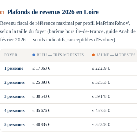
Plafonds de revenus 2026 en
Loire
01
Revenu fiscal de référence maximal par profil MaPrimeRénov',
selon la taille du foyer (barème
hors Île-de-France
, guide Anah de
février 2026 — seuils indicatifs, susceptibles d'évoluer).
FOYER
BLEU
—
TRÈS MODESTES
JAUNE
—
MODESTES
1
personne
≤
17 363 €
≤
22 259 €
2
personne
s
≤
25 393 €
≤
32 553 €
3
personne
s
≤
30 540 €
≤
39 148 €
4
personne
s
≤
35 676 €
≤
45 735 €
5
personne
s
≤
40 835 €
≤
52 348 €