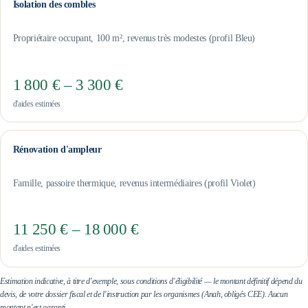
Isolation des combles
Propriétaire occupant, 100 m², revenus très modestes (profil Bleu)
1 800 € – 3 300 €
d'aides estimées
Rénovation d'ampleur
Famille, passoire thermique, revenus intermédiaires (profil Violet)
11 250 € – 18 000 €
d'aides estimées
Estimation indicative, à titre d'exemple, sous conditions d'éligibilité — le montant définitif dépend du
devis, de votre dossier fiscal et de l'instruction par les organismes (Anah, obligés CEE). Aucun
montant n'est garanti.