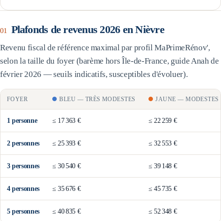
Plafonds de revenus 2026 en
Nièvre
01
Revenu fiscal de référence maximal par profil MaPrimeRénov',
selon la taille du foyer (barème
hors Île-de-France
, guide Anah de
février 2026 — seuils indicatifs, susceptibles d'évoluer).
FOYER
BLEU
—
TRÈS MODESTES
JAUNE
—
MODESTES
1
personne
≤
17 363 €
≤
22 259 €
2
personne
s
≤
25 393 €
≤
32 553 €
3
personne
s
≤
30 540 €
≤
39 148 €
4
personne
s
≤
35 676 €
≤
45 735 €
5
personne
s
≤
40 835 €
≤
52 348 €