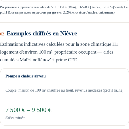
Par personne supplémentaire au-delà de 5 : +
5 151 €
(Bleu), +
6 598 €
(Jaune), +
9 357 €
(Violet). Le
profil Rose n'a pas accès au parcours par geste en 2026 (rénovation d'ampleur uniquement).
Exemples chiffrés en
Nièvre
02
Estimations indicatives calculées pour la zone climatique
H1
,
logement d'environ 100 m², propriétaire occupant — aides
cumulées MaPrimeRénov' + prime CEE.
Pompe à chaleur air/eau
Couple, maison de 100 m² chauffée au fioul, revenus modestes (profil Jaune)
7 500 € – 9 500 €
d'aides estimées