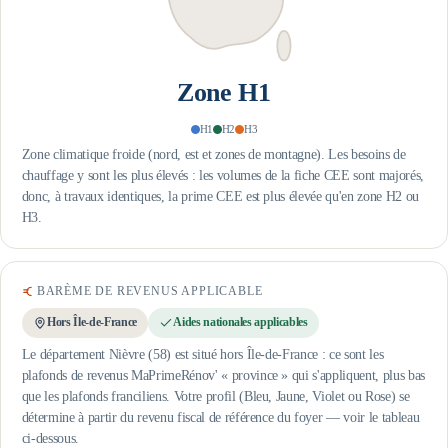
Zone
H1
H1
H2
H3
Zone climatique froide (nord, est et zones de montagne). Les besoins de
chauffage y sont les plus élevés : les volumes de la fiche CEE sont majorés,
donc, à travaux identiques, la prime CEE est plus élevée qu'en zone H2 ou
H3.
BARÈME DE REVENUS APPLICABLE
Hors Île-de-France
Aides nationales applicables
Le département Nièvre (58) est situé hors Île-de-France : ce sont les
plafonds de revenus MaPrimeRénov' « province » qui s'appliquent, plus bas
que les plafonds franciliens.
Votre profil (Bleu, Jaune, Violet ou Rose) se
détermine à partir du revenu fiscal de référence du foyer — voir le tableau
ci-dessous.