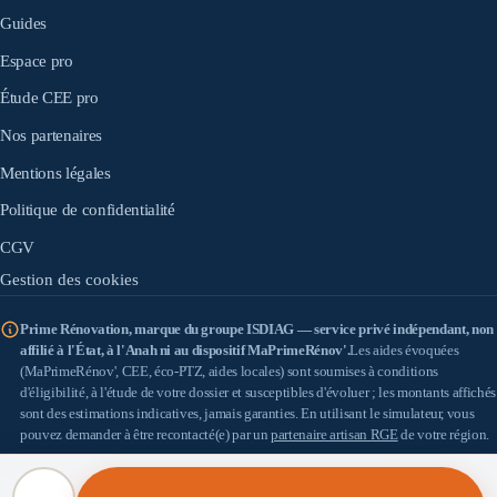
Guides
Espace pro
Étude CEE pro
Nos partenaires
Mentions légales
Politique de confidentialité
CGV
Gestion des cookies
Prime Rénovation, marque du groupe ISDIAG — service privé indépendant, non
affilié à l'État, à l'Anah ni au dispositif MaPrimeRénov'.
Les aides évoquées
(MaPrimeRénov', CEE, éco-PTZ, aides locales) sont soumises à conditions
d'éligibilité, à l'étude de votre dossier et susceptibles d'évoluer ; les montants affichés
sont des estimations indicatives, jamais garanties. En utilisant le simulateur, vous
pouvez demander à être recontacté(e) par un
partenaire artisan RGE
de votre région.
IS DIAG
(SASU au capital de 100 €) — SIRET 898 933 353 00010 — Siège : 18 allée