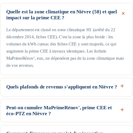
Quelle est la zone climatique en Nièvre (58) et quel
impact sur la prime CEE ?
Le département est classé en zone climatique H1 (arrêté du 22
décembre 2014, fiches CEE). C'est la zone la plus froide : les
volumes de kWh cumac des fiches CEE y sont majorés, ce qui
augmente la prime CEE à travaux identiques. Les forfaits
MaPrimeRénov', eux, ne dépendent pas de la zone climatique mais
de vos revenus.
Quels plafonds de revenus s'appliquent en Nièvre ?
Le département est hors Île-de-France : pour une personne seule, le
profil Bleu (très modestes) va jusqu'à 17 363 € de revenu fiscal de
Peut-on cumuler MaPrimeRénov', prime CEE et
éco-PTZ en Nièvre ?
référence, le Jaune jusqu'à 22 259 € et le Violet jusqu'à 31 185 € ;
au-delà, profil Rose. Les plafonds augmentent avec la taille du foyer
Oui, ces trois dispositifs nationaux sont cumulables sur un même
(voir le tableau de cette page). Seuils indicatifs, guide Anah de
projet, sous conditions d'éligibilité : MaPrimeRénov' et la prime CEE