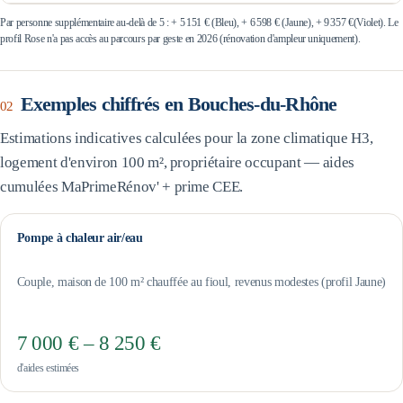
Par personne supplémentaire au-delà de 5 : +
5 151 €
(Bleu), +
6 598 €
(Jaune), +
9 357 €
(Violet). Le
profil Rose n'a pas accès au parcours par geste en 2026 (rénovation d'ampleur uniquement).
Exemples chiffrés en
Bouches-du-Rhône
02
Estimations indicatives calculées pour la zone climatique
H3
,
logement d'environ 100 m², propriétaire occupant — aides
cumulées MaPrimeRénov' + prime CEE.
Pompe à chaleur air/eau
Couple, maison de 100 m² chauffée au fioul, revenus modestes (profil Jaune)
7 000 € – 8 250 €
d'aides estimées