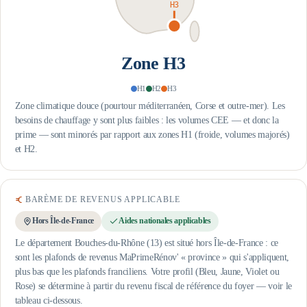
H3
Zone
H3
H1
H2
H3
Zone climatique douce (pourtour méditerranéen, Corse et outre-mer). Les
besoins de chauffage y sont plus faibles : les volumes CEE — et donc la
prime — sont minorés par rapport aux zones H1 (froide, volumes majorés)
et H2.
BARÈME DE REVENUS APPLICABLE
Hors Île-de-France
Aides nationales applicables
Le département Bouches-du-Rhône (13) est situé hors Île-de-France : ce
sont les plafonds de revenus MaPrimeRénov' « province » qui s'appliquent,
plus bas que les plafonds franciliens.
Votre profil (Bleu, Jaune, Violet ou
Rose) se détermine à partir du revenu fiscal de référence du foyer — voir le
tableau ci-dessous.