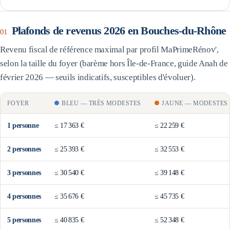
Plafonds de revenus 2026 en
Bouches-du-Rhône
01
Revenu fiscal de référence maximal par profil MaPrimeRénov',
selon la taille du foyer (barème
hors Île-de-France
, guide Anah de
février 2026 — seuils indicatifs, susceptibles d'évoluer).
FOYER
BLEU
—
TRÈS MODESTES
JAUNE
—
MODESTES
1
personne
≤
17 363 €
≤
22 259 €
2
personne
s
≤
25 393 €
≤
32 553 €
3
personne
s
≤
30 540 €
≤
39 148 €
4
personne
s
≤
35 676 €
≤
45 735 €
5
personne
s
≤
40 835 €
≤
52 348 €