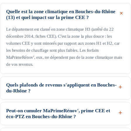
Quelle est la zone climatique en Bouches-du-Rhône
(13) et quel impact sur la prime CEE ?
Le département est classé en zone climatique H3 (arrêté du 22
décembre 2014, fiches CEE). C'est la zone la plus douce : les
volumes CEE y sont minorés par rapport aux zones H1 et H2, car
les besoins de chauffage sont plus faibles. Les forfaits
MaPrimeRénov', eux, ne dépendent pas de la zone climatique mais
de vos revenus.
Quels plafonds de revenus s'appliquent en Bouches-
du-Rhône ?
Le département est hors Île-de-France : pour une personne seule, le
profil Bleu (très modestes) va jusqu'à 17 363 € de revenu fiscal de
Peut-on cumuler MaPrimeRénov', prime CEE et
éco-PTZ en Bouches-du-Rhône ?
référence, le Jaune jusqu'à 22 259 € et le Violet jusqu'à 31 185 € ;
au-delà, profil Rose. Les plafonds augmentent avec la taille du foyer
Oui, ces trois dispositifs nationaux sont cumulables sur un même
(voir le tableau de cette page). Seuils indicatifs, guide Anah de