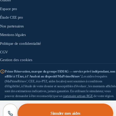
Espace pro
Étude CEE pro
Nos partenaires
Mentions légales
Politique de confidentialité
CGV
Gestion des cookies
Prime Rénovation, marque du groupe ISDIAG — service privé indépendant, non
affilié à l'État, à l'Anah ni au dispositif MaPrimeRénov'.
Les aides évoquées
(MaPrimeRénov', CEE, éco-PTZ, aides locales) sont soumises à conditions
d'éligibilité, à l'étude de votre dossier et susceptibles d'évoluer ; les montants affichés
sont des estimations indicatives, jamais garanties. En utilisant le simulateur, vous
pouvez demander à être recontacté(e) par un
partenaire artisan RGE
de votre région.
IS DIAG
(SASU au capital de 100 €) — SIRET 898 933 353 00010 — Siège : 18 allée
Léon Paul Fargue, 95200 Sarcelles — TVA : FR57898933353 — Médiateur de la
Simuler mes aides