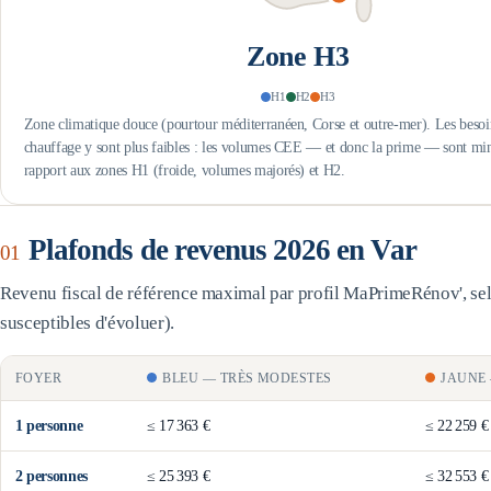
Zone
H3
H1
H2
H3
Zone climatique douce (pourtour méditerranéen, Corse et outre-mer). Les besoi
chauffage y sont plus faibles : les volumes CEE — et donc la prime — sont mi
rapport aux zones H1 (froide, volumes majorés) et H2.
Plafonds de revenus 2026 en
Var
01
Revenu fiscal de référence maximal par profil MaPrimeRénov', selo
susceptibles d'évoluer).
FOYER
BLEU
—
TRÈS MODESTES
JAUNE
1
personne
≤
17 363 €
≤
22 259 €
2
personne
s
≤
25 393 €
≤
32 553 €