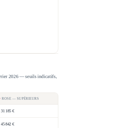
rier 2026 — seuils indicatifs,
ROSE
—
SUPÉRIEURS
>
31 185 €
>
45 842 €