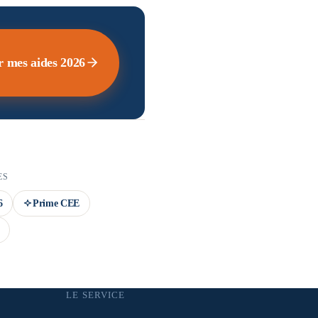
r mes aides 2026
ES
6
Prime CEE
LE SERVICE