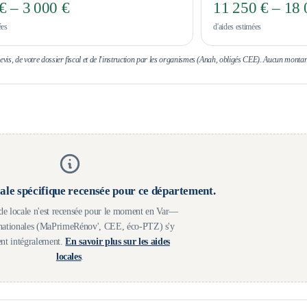
€ – 3 000 €
11 250 € – 18 
ées
d'aides estimées
 devis, de votre dossier fiscal et de l'instruction par les organismes (Anah, obligés CEE). Aucun montan
ale spécifique recensée pour ce département.
e locale n'est recensée pour le moment en
Var
—
s nationales (MaPrimeRénov', CEE, éco-PTZ) s'y
nt intégralement.
En savoir plus sur les aides
locales
.