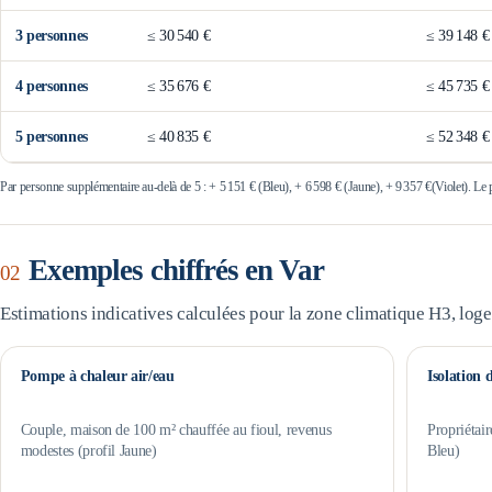
3
personne
s
≤
30 540 €
≤
39 148 €
4
personne
s
≤
35 676 €
≤
45 735 €
5
personne
s
≤
40 835 €
≤
52 348 €
Par personne supplémentaire au-delà de 5 : +
5 151 €
(Bleu), +
6 598 €
(Jaune), +
9 357 €
(Violet). Le
Exemples chiffrés en
Var
02
Estimations indicatives calculées pour la zone climatique
H3
, log
Pompe à chaleur air/eau
Isolation 
Couple, maison de 100 m² chauffée au fioul, revenus
Propriétair
modestes (profil Jaune)
Bleu)