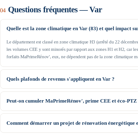
Questions fréquentes —
Var
04
Quelle est la zone climatique en Var (83) et quel impact s
Le département est classé en zone climatique H3 (arrêté du 22 décembre 
les volumes CEE y sont minorés par rapport aux zones H1 et H2, car les 
forfaits MaPrimeRénov', eux, ne dépendent pas de la zone climatique m
Quels plafonds de revenus s'appliquent en Var ?
Le département est hors Île-de-France : pour une personne seule, le prof
revenu fiscal de référence, le Jaune jusqu'à 22 259 € et le Violet jusqu'à
Peut-on cumuler MaPrimeRénov', prime CEE et éco-PTZ 
augmentent avec la taille du foyer (voir le tableau de cette page). Seuils
Oui, ces trois dispositifs nationaux sont cumulables sur un même projet,
la prime CEE se déduisent du devis (avec un écrêtement selon votre profi
Comment démarrer un projet de rénovation énergétique e
— peut financer le reste à charge. Le cumul exact dépend du geste, de 
Commencez par une estimation indicative de vos aides (notre simulateur l
garanti avant l'instruction des dossiers.