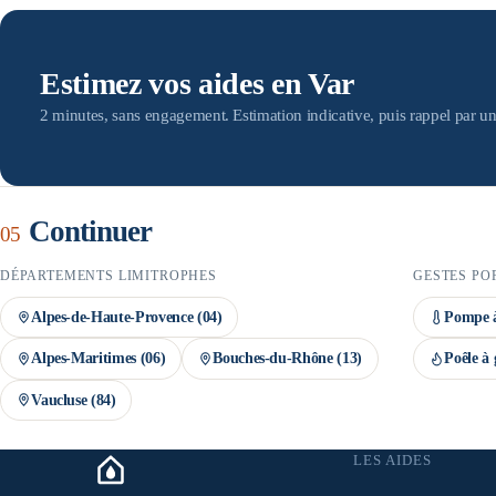
devis par des artisans RGE — condition indispensable au versement des
doit être engagée avant la signature du devis, et le dossier MaPrimeRén
montant définitif n'est confirmé qu'après instruction du dossier.
Estimez vos aides en Var
2 minutes, sans engagement. Estimation indicative, puis rappel par un
Continuer
05
DÉPARTEMENTS LIMITROPHES
GESTES PO
Alpes-de-Haute-Provence
(
04
)
Pompe à
Alpes-Maritimes
(
06
)
Bouches-du-Rhône
(
13
)
Poêle à 
Vaucluse
(
84
)
LES AIDES