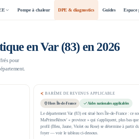
CEE
Pompe à chaleur
DPE & diagnostics
Guides
Espace 
étique en
Var
(
83
) en 2026
frés pour
département.
BARÈME DE REVENUS APPLICABLE
Hors Île-de-France
Aides nationales applicables
Le département Var (83) est situé hors Île-de-France : ce so
MaPrimeRénov' « province » qui s'appliquent, plus bas que l
profil (Bleu, Jaune, Violet ou Rose) se détermine à partir d
foyer — voir le tableau ci-dessous.