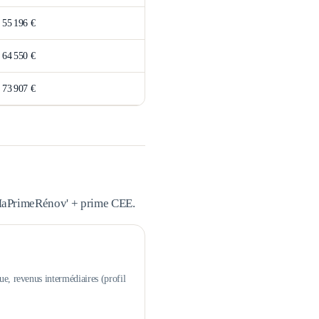
>
55 196 €
>
64 550 €
>
73 907 €
 MaPrimeRénov' + prime CEE.
ue, revenus intermédiaires (profil