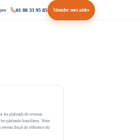
01 88 33 95 85
Simuler mes aides
pro
nt les plafonds de revenus
es plafonds franciliens.
Votre
u revenu fiscal de référence du