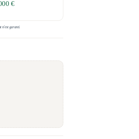
000 €
t n'est garanti.