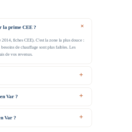
ur la prime CEE ?
2014, fiches CEE). C'est la zone la plus douce :
besoins de chauffage sont plus faibles. Les
ais de vos revenus.
il Bleu (très modestes) va jusqu'à 17 363 € de
 31 185 € ; au-delà, profil Rose. Les plafonds
en Var ?
 indicatifs, guide Anah de février 2026.
 sous conditions d'éligibilité : MaPrimeRénov' et
l), et l'éco-PTZ — jusqu'à 50 000 € sans intérêts
n Var ?
vos revenus et du logement ; aucun montant n'est
a donne en 2 minutes), puis faites établir des