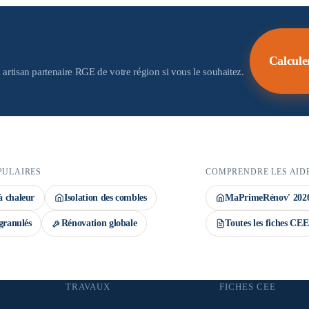
 aides. Important : la demande de prime CEE
ov' déposé avant le début des travaux. Le
Calcule
 artisan partenaire RGE de votre région si vous le souhaitez.
PULAIRES
COMPRENDRE LES AID
 chaleur
Isolation des combles
MaPrimeRénov' 202
granulés
Rénovation globale
Toutes les fiches CEE
TRAVAUX
FICHES CEE