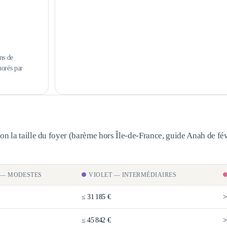
ns de
norés par
n la taille du foyer (barème
hors Île-de-France
, guide Anah de fév
—
MODESTES
VIOLET
—
INTERMÉDIAIRES
≤
31 185 €
≤
45 842 €