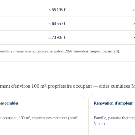
≤
55 196 €
≤
64 550 €
≤
73 907 €
 profil Rose n'a pas accès au parcours par geste en 2026 (rénovation d'ampleur uniquement).
ement d'environ 100 m², propriétaire occupant — aides cumulées
des combles
Rénovation d'ampleur
e occupant, 100 m², revenus très modestes (profil
Famille, passoire thermiq
Violet)