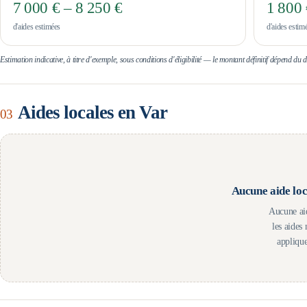
7 000 € – 8 250 €
1 800 
d'aides estimées
d'aides estim
Estimation indicative, à titre d'exemple, sous conditions d'éligibilité — le montant définitif dépend du
Aides locales en
Var
03
Aucune aide loc
Aucune aid
les aide
applique