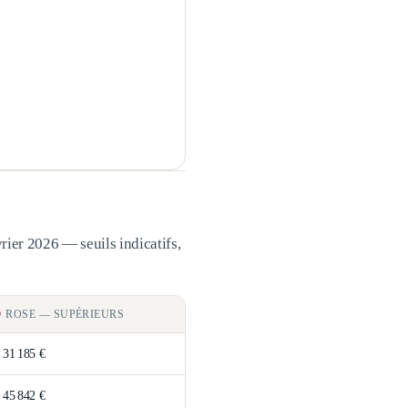
rier 2026 — seuils indicatifs,
ROSE
—
SUPÉRIEURS
>
31 185 €
>
45 842 €