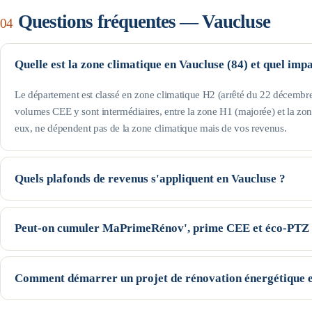
Questions fréquentes —
Vaucluse
04
Quelle est la zone climatique en Vaucluse (84) et quel imp
Le département est classé en zone climatique H2 (arrêté du 22 décembre 
volumes CEE y sont intermédiaires, entre la zone H1 (majorée) et la zo
eux, ne dépendent pas de la zone climatique mais de vos revenus.
Quels plafonds de revenus s'appliquent en Vaucluse ?
Le département est hors Île-de-France : pour une personne seule, le prof
revenu fiscal de référence, le Jaune jusqu'à 22 259 € et le Violet jusqu'à
Peut-on cumuler MaPrimeRénov', prime CEE et éco-PTZ 
augmentent avec la taille du foyer (voir le tableau de cette page). Seuils
Oui, ces trois dispositifs nationaux sont cumulables sur un même projet,
la prime CEE se déduisent du devis (avec un écrêtement selon votre profi
Comment démarrer un projet de rénovation énergétique e
— peut financer le reste à charge. Le cumul exact dépend du geste, de 
Commencez par une estimation indicative de vos aides (notre simulateur l
garanti avant l'instruction des dossiers.