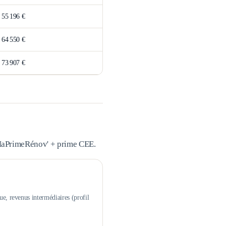
>
55 196 €
>
64 550 €
>
73 907 €
 MaPrimeRénov' + prime CEE.
ue, revenus intermédiaires (profil