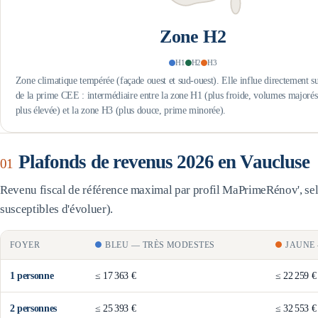
Zone
H2
H1
H2
H3
Zone climatique tempérée (façade ouest et sud-ouest). Elle influe directement s
de la prime CEE : intermédiaire entre la zone H1 (plus froide, volumes majoré
plus élevée) et la zone H3 (plus douce, prime minorée).
Plafonds de revenus 2026 en
Vaucluse
01
Revenu fiscal de référence maximal par profil MaPrimeRénov', selo
susceptibles d'évoluer).
FOYER
BLEU
—
TRÈS MODESTES
JAUNE
1
personne
≤
17 363 €
≤
22 259 €
2
personne
s
≤
25 393 €
≤
32 553 €