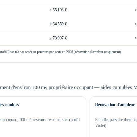
≤
55 196 €
≤
64 550 €
≤
73 907 €
 profil Rose n'a pas accès au parcours par geste en 2026 (rénovation d'ampleur uniquement).
ement d'environ 100 m², propriétaire occupant — aides cumulées
des combles
Rénovation d'ampleur
e occupant, 100 m², revenus très modestes (profil
Famille, passoire thermiq
Violet)