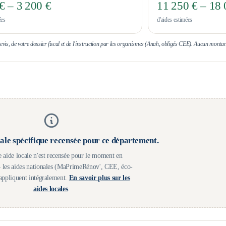
€ – 3 200 €
11 250 € – 18 
ées
d'aides estimées
 devis, de votre dossier fiscal et de l'instruction par les organismes (Anah, obligés CEE). Aucun montan
ale spécifique recensée pour ce département.
 aide locale n'est recensée pour le moment en
les aides nationales (MaPrimeRénov', CEE, éco-
appliquent intégralement.
En savoir plus sur les
aides locales
.