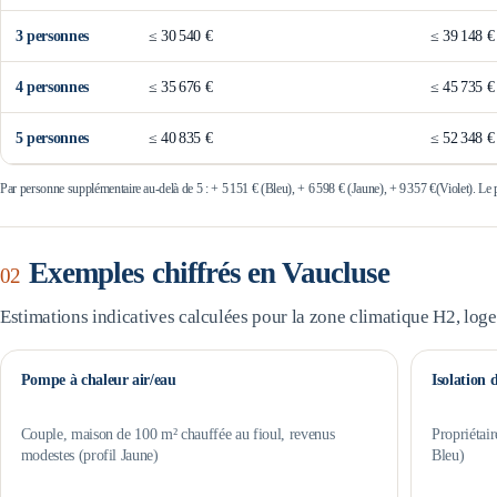
3
personne
s
≤
30 540 €
≤
39 148 €
4
personne
s
≤
35 676 €
≤
45 735 €
5
personne
s
≤
40 835 €
≤
52 348 €
Par personne supplémentaire au-delà de 5 : +
5 151 €
(Bleu), +
6 598 €
(Jaune), +
9 357 €
(Violet). Le
Exemples chiffrés en
Vaucluse
02
Estimations indicatives calculées pour la zone climatique
H2
, log
Pompe à chaleur air/eau
Isolation 
Couple, maison de 100 m² chauffée au fioul, revenus
Propriétair
modestes (profil Jaune)
Bleu)