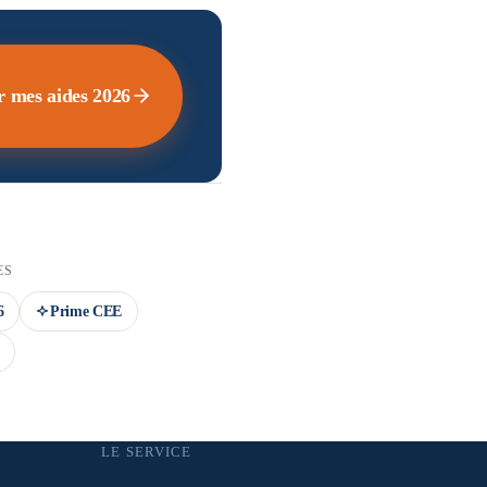
r mes aides 2026
ES
6
Prime CEE
LE SERVICE