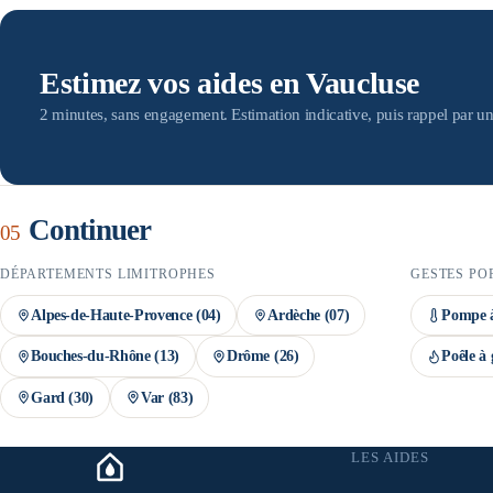
devis par des artisans RGE — condition indispensable au versement des
doit être engagée avant la signature du devis, et le dossier MaPrimeRén
montant définitif n'est confirmé qu'après instruction du dossier.
Estimez vos aides en Vaucluse
2 minutes, sans engagement. Estimation indicative, puis rappel par un
Continuer
05
DÉPARTEMENTS LIMITROPHES
GESTES PO
Alpes-de-Haute-Provence
(
04
)
Ardèche
(
07
)
Pompe à
Bouches-du-Rhône
(
13
)
Drôme
(
26
)
Poêle à 
Gard
(
30
)
Var
(
83
)
LES AIDES