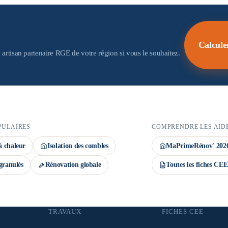
 aides. Important : la demande de prime CEE
ov' déposé avant le début des travaux. Le
Calcule
 artisan partenaire RGE de votre région si vous le souhaitez.
PULAIRES
COMPRENDRE LES AID
 chaleur
Isolation des combles
MaPrimeRénov' 202
granulés
Rénovation globale
Toutes les fiches CEE
TRAVAUX
FICHES CEE