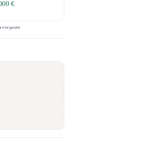
000 €
t n'est garanti.