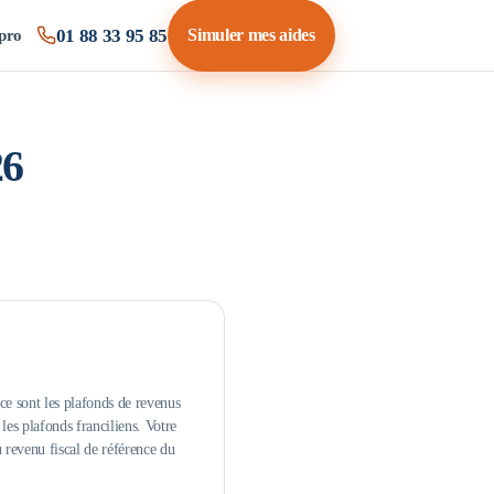
01 88 33 95 85
Simuler mes aides
pro
26
ce sont les plafonds de revenus
es plafonds franciliens.
Votre
u revenu fiscal de référence du