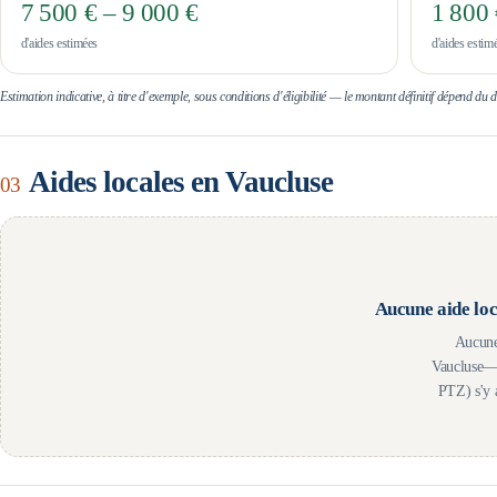
7 500 € – 9 000 €
1 800 
d'aides estimées
d'aides estim
Estimation indicative, à titre d'exemple, sous conditions d'éligibilité — le montant définitif dépend du
Aides locales en
Vaucluse
03
Aucune aide loc
Aucune
Vaucluse
— 
PTZ) s'y 