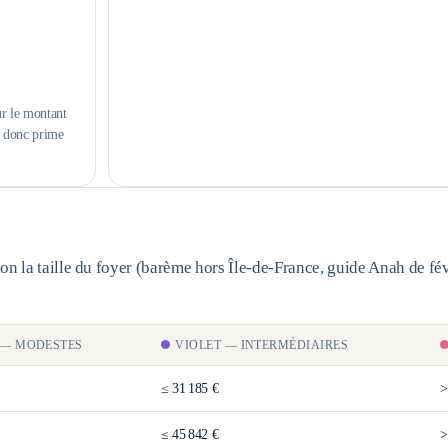
ur le montant
s donc prime
n la taille du foyer (barème
hors Île-de-France
, guide Anah de fév
—
MODESTES
VIOLET
—
INTERMÉDIAIRES
≤
31 185 €
≤
45 842 €