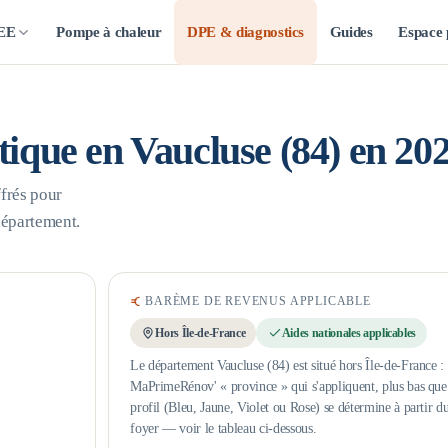
CEE
Pompe à chaleur
DPE & diagnostics
Guides
Espace 
étique en
Vaucluse
(
84
) en 20
frés pour
département.
BARÈME DE REVENUS APPLICABLE
Hors Île-de-France
Aides nationales applicables
Le département Vaucluse (84) est situé hors Île-de-France : 
MaPrimeRénov' « province » qui s'appliquent, plus bas que l
profil (Bleu, Jaune, Violet ou Rose) se détermine à partir d
foyer — voir le tableau ci-dessous.