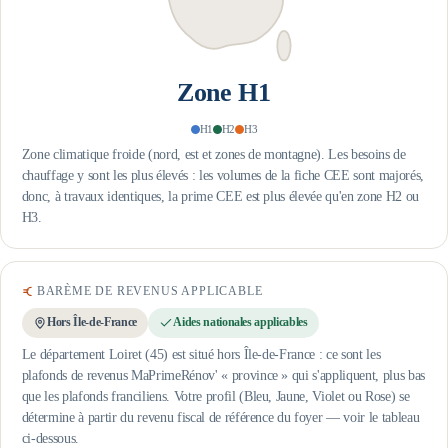
Zone
H1
H1
H2
H3
Zone climatique froide (nord, est et zones de montagne). Les besoins de
chauffage y sont les plus élevés : les volumes de la fiche CEE sont majorés,
donc, à travaux identiques, la prime CEE est plus élevée qu'en zone H2 ou
H3.
BARÈME DE REVENUS APPLICABLE
Hors Île-de-France
Aides nationales applicables
Le département Loiret (45) est situé hors Île-de-France : ce sont les
plafonds de revenus MaPrimeRénov' « province » qui s'appliquent, plus bas
que les plafonds franciliens.
Votre profil (Bleu, Jaune, Violet ou Rose) se
détermine à partir du revenu fiscal de référence du foyer — voir le tableau
ci-dessous.