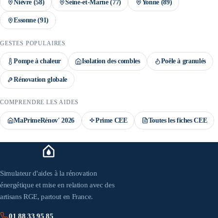
Nièvre
(
58
)
Seine-et-Marne
(
77
)
Yonne
(
89
)
Essonne
(
91
)
GESTES POPULAIRES
Pompe à chaleur
Isolation des combles
Poêle à granulés
Rénovation globale
COMPRENDRE LES AIDES
MaPrimeRénov' 2026
Prime CEE
Toutes les fiches CEE
Simulateur d'aides à la rénovation
énergétique et mise en relation avec des
artisans RGE, partout en France.
01 88 33 95 85