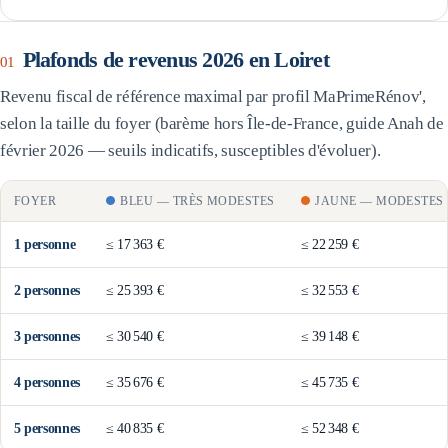
Plafonds de revenus 2026 en
Loiret
01
Revenu fiscal de référence maximal par profil MaPrimeRénov',
selon la taille du foyer (barème
hors Île-de-France
, guide Anah de
février 2026 — seuils indicatifs, susceptibles d'évoluer).
FOYER
BLEU
—
TRÈS MODESTES
JAUNE
—
MODESTES
1
personne
≤
17 363 €
≤
22 259 €
2
personne
s
≤
25 393 €
≤
32 553 €
3
personne
s
≤
30 540 €
≤
39 148 €
4
personne
s
≤
35 676 €
≤
45 735 €
5
personne
s
≤
40 835 €
≤
52 348 €