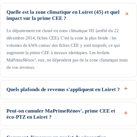
Quelle est la zone climatique en Loiret (45) et quel
impact sur la prime CEE ?
Le département est classé en zone climatique H1 (arrêté du 22
décembre 2014, fiches CEE). C'est la zone la plus froide : les
volumes de kWh cumac des fiches CEE y sont majorés, ce qui
augmente la prime CEE à travaux identiques. Les forfaits
MaPrimeRénov', eux, ne dépendent pas de la zone climatique mais
de vos revenus.
Quels plafonds de revenus s'appliquent en Loiret ?
Le département est hors Île-de-France : pour une personne seule, le
profil Bleu (très modestes) va jusqu'à 17 363 € de revenu fiscal de
Peut-on cumuler MaPrimeRénov', prime CEE et
éco-PTZ en Loiret ?
référence, le Jaune jusqu'à 22 259 € et le Violet jusqu'à 31 185 € ;
au-delà, profil Rose. Les plafonds augmentent avec la taille du foyer
Oui, ces trois dispositifs nationaux sont cumulables sur un même
(voir le tableau de cette page). Seuils indicatifs, guide Anah de
projet, sous conditions d'éligibilité : MaPrimeRénov' et la prime CEE