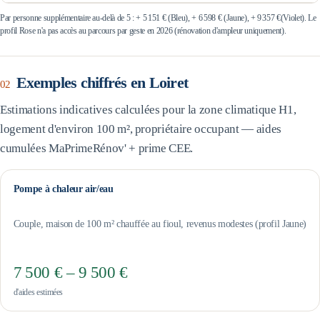
Par personne supplémentaire au-delà de 5 : +
5 151 €
(Bleu), +
6 598 €
(Jaune), +
9 357 €
(Violet). Le
profil Rose n'a pas accès au parcours par geste en 2026 (rénovation d'ampleur uniquement).
Exemples chiffrés en
Loiret
02
Estimations indicatives calculées pour la zone climatique
H1
,
logement d'environ 100 m², propriétaire occupant — aides
cumulées MaPrimeRénov' + prime CEE.
Pompe à chaleur air/eau
Couple, maison de 100 m² chauffée au fioul, revenus modestes (profil Jaune)
7 500 € – 9 500 €
d'aides estimées