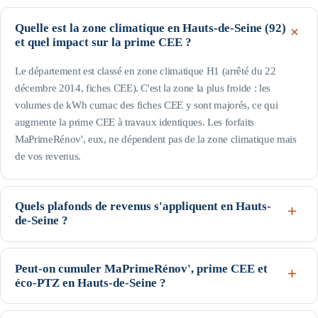
Quelle est la zone climatique en Hauts-de-Seine (92)
et quel impact sur la prime CEE ?
Le département est classé en zone climatique H1 (arrêté du 22
décembre 2014, fiches CEE). C'est la zone la plus froide : les
volumes de kWh cumac des fiches CEE y sont majorés, ce qui
augmente la prime CEE à travaux identiques. Les forfaits
MaPrimeRénov', eux, ne dépendent pas de la zone climatique mais
de vos revenus.
Quels plafonds de revenus s'appliquent en Hauts-
de-Seine ?
Le département fait partie de l'Île-de-France : ce sont les plafonds
franciliens, plus élevés, qui s'appliquent. Pour une personne seule, le
Peut-on cumuler MaPrimeRénov', prime CEE et
éco-PTZ en Hauts-de-Seine ?
profil Bleu (très modestes) va jusqu'à 24 031 € de revenu fiscal de
référence, le Jaune jusqu'à 29 253 € et le Violet jusqu'à 40 851 € ;
Oui, ces trois dispositifs nationaux sont cumulables sur un même
au-delà, profil Rose. Les plafonds augmentent avec la taille du foyer