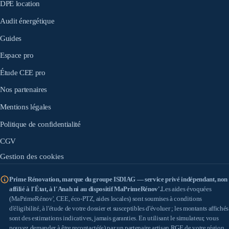
DPE location
Audit énergétique
Guides
Espace pro
Étude CEE pro
Nos partenaires
Mentions légales
Politique de confidentialité
CGV
Gestion des cookies
Prime Rénovation, marque du groupe ISDIAG — service privé indépendant, non
affilié à l'État, à l'Anah ni au dispositif MaPrimeRénov'.
Les aides évoquées
(MaPrimeRénov', CEE, éco-PTZ, aides locales) sont soumises à conditions
d'éligibilité, à l'étude de votre dossier et susceptibles d'évoluer ; les montants affichés
sont des estimations indicatives, jamais garanties. En utilisant le simulateur, vous
pouvez demander à être recontacté(e) par un
partenaire artisan RGE
de votre région.