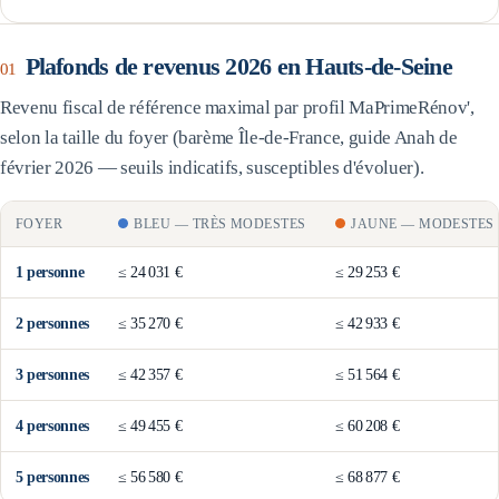
Plafonds de revenus 2026 en
Hauts-de-Seine
01
Revenu fiscal de référence maximal par profil MaPrimeRénov',
selon la taille du foyer (barème
Île-de-France
, guide Anah de
février 2026 — seuils indicatifs, susceptibles d'évoluer).
FOYER
BLEU
—
TRÈS MODESTES
JAUNE
—
MODESTES
1
personne
≤
24 031 €
≤
29 253 €
2
personne
s
≤
35 270 €
≤
42 933 €
3
personne
s
≤
42 357 €
≤
51 564 €
4
personne
s
≤
49 455 €
≤
60 208 €
5
personne
s
≤
56 580 €
≤
68 877 €