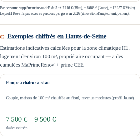
Par personne supplémentaire au-delà de 5 : +
7 116 €
(Bleu), +
8 663 €
(Jaune), +
12 257 €
(Violet).
Le profil Rose n'a pas accès au parcours par geste en 2026 (rénovation d'ampleur uniquement).
Exemples chiffrés en
Hauts-de-Seine
02
Estimations indicatives calculées pour la zone climatique
H1
,
logement d'environ 100 m², propriétaire occupant — aides
cumulées MaPrimeRénov' + prime CEE.
Pompe à chaleur air/eau
Couple, maison de 100 m² chauffée au fioul, revenus modestes (profil Jaune)
7 500 € – 9 500 €
d'aides estimées