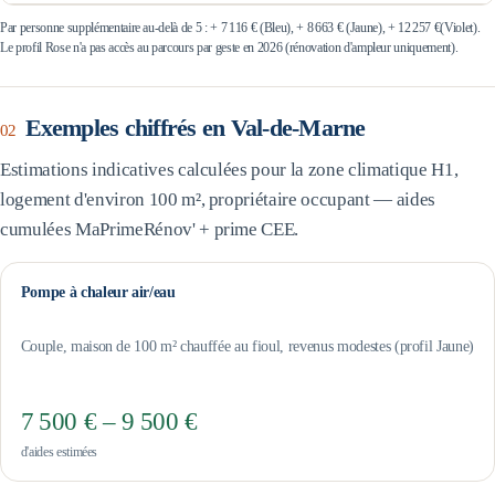
Par personne supplémentaire au-delà de 5 : +
7 116 €
(Bleu), +
8 663 €
(Jaune), +
12 257 €
(Violet).
Le profil Rose n'a pas accès au parcours par geste en 2026 (rénovation d'ampleur uniquement).
Exemples chiffrés en
Val-de-Marne
02
Estimations indicatives calculées pour la zone climatique
H1
,
logement d'environ 100 m², propriétaire occupant — aides
cumulées MaPrimeRénov' + prime CEE.
Pompe à chaleur air/eau
Couple, maison de 100 m² chauffée au fioul, revenus modestes (profil Jaune)
7 500 € – 9 500 €
d'aides estimées