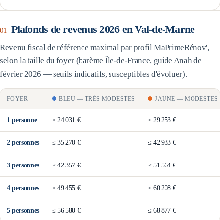
Plafonds de revenus 2026 en
Val-de-Marne
01
Revenu fiscal de référence maximal par profil MaPrimeRénov',
selon la taille du foyer (barème
Île-de-France
, guide Anah de
février 2026 — seuils indicatifs, susceptibles d'évoluer).
FOYER
BLEU
—
TRÈS MODESTES
JAUNE
—
MODESTES
1
personne
≤
24 031 €
≤
29 253 €
2
personne
s
≤
35 270 €
≤
42 933 €
3
personne
s
≤
42 357 €
≤
51 564 €
4
personne
s
≤
49 455 €
≤
60 208 €
5
personne
s
≤
56 580 €
≤
68 877 €