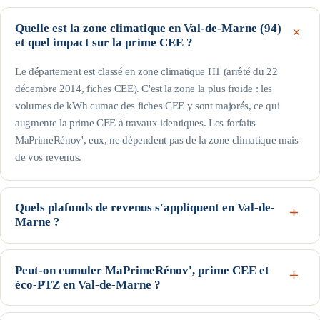
Quelle est la zone climatique en Val-de-Marne (94)
et quel impact sur la prime CEE ?
Le département est classé en zone climatique H1 (arrêté du 22
décembre 2014, fiches CEE). C'est la zone la plus froide : les
volumes de kWh cumac des fiches CEE y sont majorés, ce qui
augmente la prime CEE à travaux identiques. Les forfaits
MaPrimeRénov', eux, ne dépendent pas de la zone climatique mais
de vos revenus.
Quels plafonds de revenus s'appliquent en Val-de-
Marne ?
Le département fait partie de l'Île-de-France : ce sont les plafonds
franciliens, plus élevés, qui s'appliquent. Pour une personne seule, le
Peut-on cumuler MaPrimeRénov', prime CEE et
éco-PTZ en Val-de-Marne ?
profil Bleu (très modestes) va jusqu'à 24 031 € de revenu fiscal de
référence, le Jaune jusqu'à 29 253 € et le Violet jusqu'à 40 851 € ;
Oui, ces trois dispositifs nationaux sont cumulables sur un même
au-delà, profil Rose. Les plafonds augmentent avec la taille du foyer