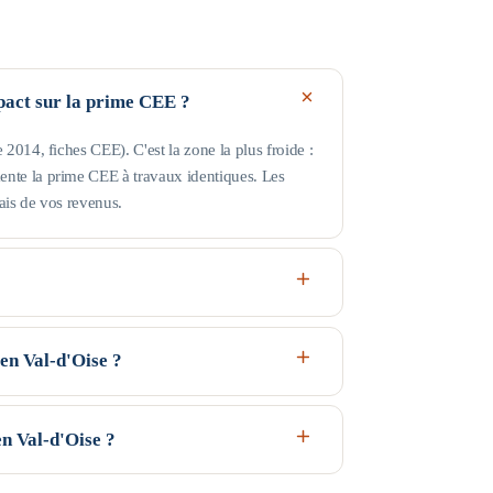
mpact sur la prime CEE ?
014, fiches CEE). C'est la zone la plus froide :
nte la prime CEE à travaux identiques. Les
ais de vos revenus.
liens, plus élevés, qui s'appliquent. Pour une
enu fiscal de référence, le Jaune jusqu'à 29 253 €
n Val-d'Oise ?
nt avec la taille du foyer (voir le tableau de
 sous conditions d'éligibilité : MaPrimeRénov' et
l), et l'éco-PTZ — jusqu'à 50 000 € sans intérêts
n Val-d'Oise ?
vos revenus et du logement ; aucun montant n'est
a donne en 2 minutes), puis faites établir des