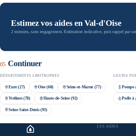
devis par des artisans RGE — condition indispensable au versement des
doit être engagée avant la signature du devis, et le dossier MaPrimeRén
montant définitif n'est confirmé qu'après instruction du dossier.
Estimez vos aides en Val-d'Oise
2 minutes, sans engagement. Estimation indicative, puis rappel par un
Continuer
05
DÉPARTEMENTS LIMITROPHES
GESTES PO
Eure
(
27
)
Oise
(
60
)
Seine-et-Marne
(
77
)
Pompe à
Yvelines
(
78
)
Hauts-de-Seine
(
92
)
Poêle à 
Seine-Saint-Denis
(
93
)
LES AIDES