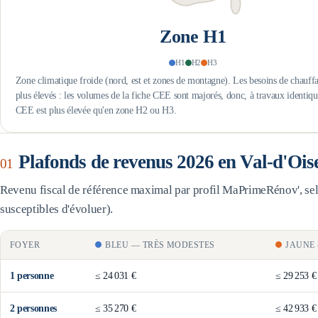
Zone
H1
H1
H2
H3
Zone climatique froide (nord, est et zones de montagne). Les besoins de chauffa
plus élevés : les volumes de la fiche CEE sont majorés, donc, à travaux identiqu
CEE est plus élevée qu'en zone H2 ou H3.
Plafonds de revenus 2026 en
Val-d'Ois
01
Revenu fiscal de référence maximal par profil MaPrimeRénov', selo
susceptibles d'évoluer).
FOYER
BLEU
—
TRÈS MODESTES
JAUNE
1
personne
≤
24 031 €
≤
29 253 €
2
personne
s
≤
35 270 €
≤
42 933 €