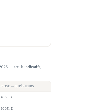
2026 — seuils indicatifs,
ROSE
—
SUPÉRIEURS
>
40 851 €
>
60 051 €