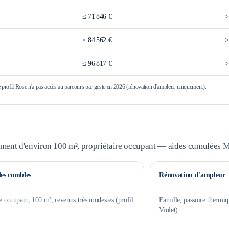
≤
71 846 €
≤
84 562 €
≤
96 817 €
e profil Rose n'a pas accès au parcours par geste en 2026 (rénovation d'ampleur uniquement).
ement d'environ 100 m², propriétaire occupant — aides cumulées
des combles
Rénovation d'ampleur
e occupant, 100 m², revenus très modestes (profil
Famille, passoire thermiq
Violet)