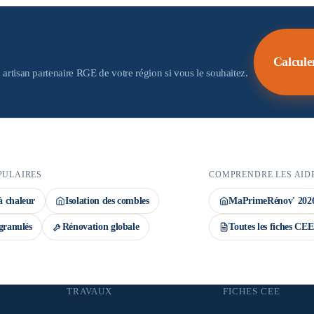
 aides. Important : la demande de prime CEE
ov' déposé avant le début des travaux. Le
Calcule
 artisan partenaire RGE de votre région si vous le souhaitez.
PULAIRES
COMPRENDRE LES AID
 chaleur
Isolation des combles
MaPrimeRénov' 202
granulés
Rénovation globale
Toutes les fiches CEE
TRAVAUX
FICHES CEE