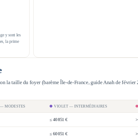
ge y sont les
es, la prime
e
n la taille du foyer (barème
Île-de-France
, guide Anah de février 
—
MODESTES
VIOLET
—
INTERMÉDIAIRES
≤
40 851 €
≤
60 051 €