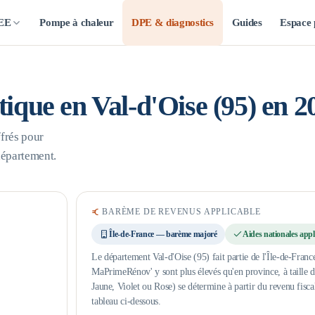
CEE
Pompe à chaleur
DPE & diagnostics
Guides
Espace 
étique en
Val-d'Oise
(
95
) en 2
frés pour
département.
BARÈME DE REVENUS APPLICABLE
Île-de-France — barème majoré
Aides nationales appl
Le département Val-d'Oise (95) fait partie de l'Île-de-Franc
MaPrimeRénov' y sont plus élevés qu'en province, à taille d
Jaune, Violet ou Rose) se détermine à partir du revenu fisc
tableau ci-dessous.