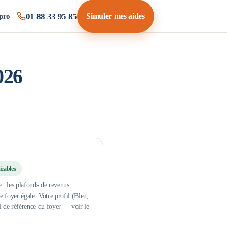
01 88 33 95 85
Simuler mes aides
pro
026
icables
e : les plafonds de revenus
e foyer égale.
Votre profil (Bleu,
al de référence du foyer — voir le