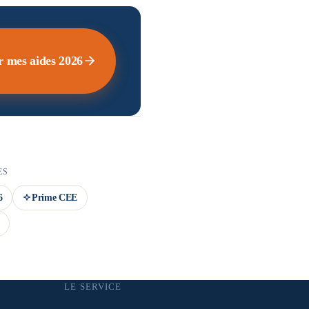
r mes aides 2026
ES
6
Prime CEE
LE SERVICE