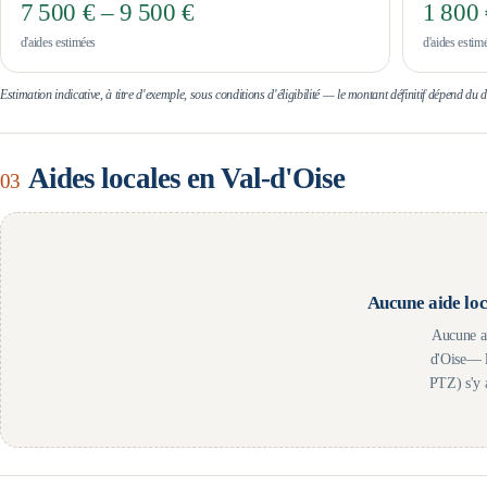
7 500 € – 9 500 €
1 800 
d'aides estimées
d'aides estim
Estimation indicative, à titre d'exemple, sous conditions d'éligibilité — le montant définitif dépend du
Aides locales en
Val-d'Oise
03
Aucune aide loc
Aucune ai
d'Oise
— l
PTZ) s'y 