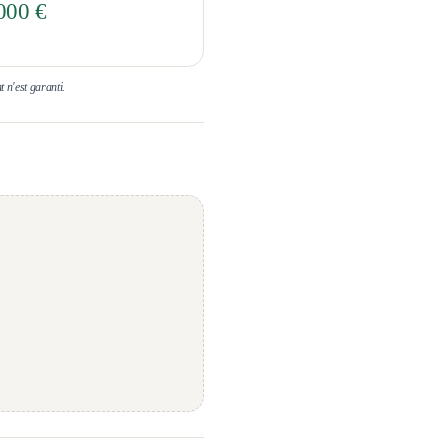
000 €
t n'est garanti.