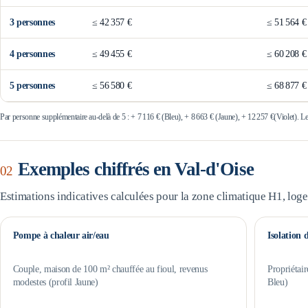
3
personne
s
≤
42 357 €
≤
51 564 €
4
personne
s
≤
49 455 €
≤
60 208 €
5
personne
s
≤
56 580 €
≤
68 877 €
Par personne supplémentaire au-delà de 5 : +
7 116 €
(Bleu), +
8 663 €
(Jaune), +
12 257 €
(Violet). L
Exemples chiffrés en
Val-d'Oise
02
Estimations indicatives calculées pour la zone climatique
H1
, log
Pompe à chaleur air/eau
Isolation 
Couple, maison de 100 m² chauffée au fioul, revenus
Propriétair
modestes (profil Jaune)
Bleu)