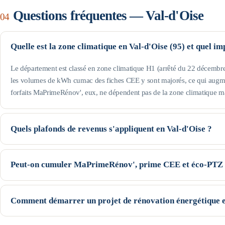
Questions fréquentes —
Val-d'Oise
04
Quelle est la zone climatique en Val-d'Oise (95) et quel i
Le département est classé en zone climatique H1 (arrêté du 22 décembre 2
les volumes de kWh cumac des fiches CEE y sont majorés, ce qui augme
forfaits MaPrimeRénov', eux, ne dépendent pas de la zone climatique m
Quels plafonds de revenus s'appliquent en Val-d'Oise ?
Le département fait partie de l'Île-de-France : ce sont les plafonds franci
personne seule, le profil Bleu (très modestes) va jusqu'à 24 031 € de rev
Peut-on cumuler MaPrimeRénov', prime CEE et éco-PTZ e
et le Violet jusqu'à 40 851 € ; au-delà, profil Rose. Les plafonds augmente
Oui, ces trois dispositifs nationaux sont cumulables sur un même projet,
cette page). Seuils indicatifs, guide Anah de février 2026.
la prime CEE se déduisent du devis (avec un écrêtement selon votre profi
Comment démarrer un projet de rénovation énergétique e
— peut financer le reste à charge. Le cumul exact dépend du geste, de 
Commencez par une estimation indicative de vos aides (notre simulateur l
garanti avant l'instruction des dossiers.