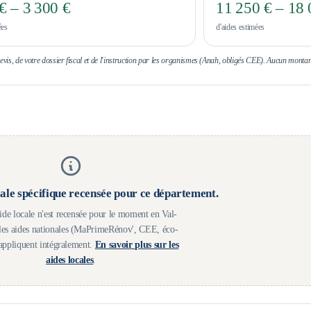
€ – 3 300 €
11 250 € – 18 
ées
d'aides estimées
 devis, de votre dossier fiscal et de l'instruction par les organismes (Anah, obligés CEE). Aucun montan
ale spécifique recensée pour ce département.
de locale n'est recensée pour le moment en
Val-
es aides nationales (MaPrimeRénov', CEE, éco-
appliquent intégralement.
En savoir plus sur les
aides locales
.