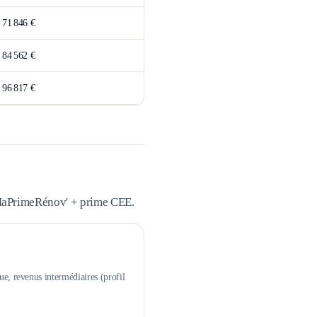
>
71 846 €
>
84 562 €
>
96 817 €
 MaPrimeRénov' + prime CEE.
ue, revenus intermédiaires (profil