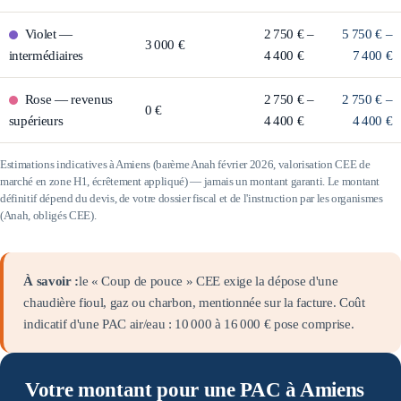
Violet
—
2 750 € –
5 750 € –
3 000 €
intermédiaires
4 400 €
7 400 €
Rose
—
revenus
2 750 € –
2 750 € –
0 €
supérieurs
4 400 €
4 400 €
Estimations indicatives à
Amiens
(barème Anah février 2026, valorisation CEE de
marché en zone
H1
, écrêtement appliqué) — jamais un montant garanti. Le montant
définitif dépend du devis, de votre dossier fiscal et de l'instruction par les organismes
(Anah, obligés CEE).
À savoir :
le « Coup de pouce » CEE exige la dépose d'une
chaudière fioul, gaz ou charbon, mentionnée sur la facture. Coût
indicatif d'une PAC air/eau :
10 000
à
16 000
€ pose comprise.
Votre montant pour une PAC à Amiens