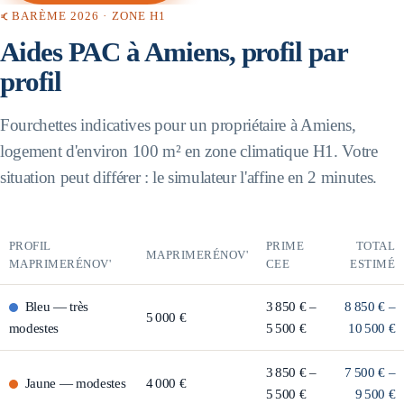
BARÈME 2026 · ZONE
H1
Aides PAC à
Amiens
, profil par
profil
Fourchettes indicatives pour un propriétaire à
Amiens
,
logement d'environ 100 m² en zone climatique
H1
. Votre
situation peut différer : le simulateur l'affine en 2 minutes.
PROFIL
PRIME
TOTAL
MAPRIMERÉNOV'
MAPRIMERÉNOV'
CEE
ESTIMÉ
Bleu
—
très
3 850 € –
8 850 € –
5 000 €
modestes
5 500 €
10 500 €
3 850 € –
7 500 € –
Jaune
—
modestes
4 000 €
5 500 €
9 500 €