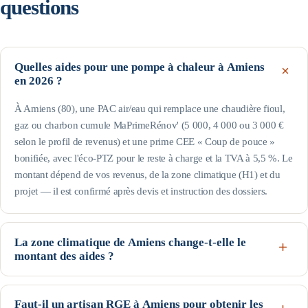
questions
Quelles aides pour une pompe à chaleur à Amiens
en 2026 ?
À Amiens (80), une PAC air/eau qui remplace une chaudière fioul,
gaz ou charbon cumule MaPrimeRénov' (5 000, 4 000 ou 3 000 €
selon le profil de revenus) et une prime CEE « Coup de pouce »
bonifiée, avec l'éco-PTZ pour le reste à charge et la TVA à 5,5 %. Le
montant dépend de vos revenus, de la zone climatique (H1) et du
projet — il est confirmé après devis et instruction des dossiers.
La zone climatique de Amiens change-t-elle le
montant des aides ?
Oui pour la prime CEE : Amiens est en H1 (arrêté du 22 décembre
2014). C'est une zone climatique froide : les besoins de chauffage y
Faut-il un artisan RGE à Amiens pour obtenir les