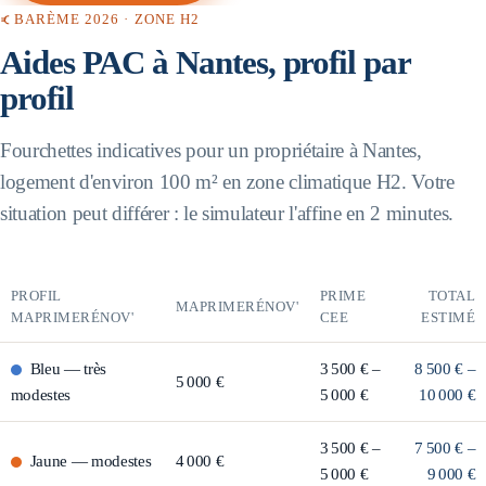
BARÈME 2026 · ZONE
H2
Aides PAC à
Nantes
, profil par
profil
Fourchettes indicatives pour un propriétaire à
Nantes
,
logement d'environ 100 m² en zone climatique
H2
. Votre
situation peut différer : le simulateur l'affine en 2 minutes.
PROFIL
PRIME
TOTAL
MAPRIMERÉNOV'
MAPRIMERÉNOV'
CEE
ESTIMÉ
Bleu
—
très
3 500 € –
8 500 € –
5 000 €
modestes
5 000 €
10 000 €
3 500 € –
7 500 € –
Jaune
—
modestes
4 000 €
5 000 €
9 000 €