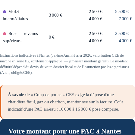
Violet
—
2 500 € –
5 500 € –
3 000 €
intermédiaires
4 000 €
7 000 €
Rose
—
revenus
2 500 € –
2 500 € –
0 €
supérieurs
4 000 €
4 000 €
Estimations indicatives à
Nantes
(barème Anah février 2026, valorisation CEE de
marché en zone
H2
, écrêtement appliqué) — jamais un montant garanti. Le montant
définitif dépend du devis, de votre dossier fiscal et de l'instruction par les organismes
(Anah, obligés CEE).
À savoir :
le « Coup de pouce » CEE exige la dépose d'une
chaudière fioul, gaz ou charbon, mentionnée sur la facture. Coût
indicatif d'une PAC air/eau :
10 000
à
16 000
€ pose comprise.
Votre montant pour une PAC à Nantes