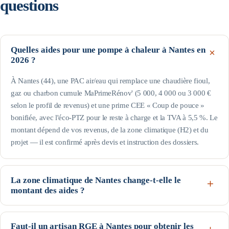
questions
Quelles aides pour une pompe à chaleur à Nantes en
2026 ?
À Nantes (44), une PAC air/eau qui remplace une chaudière fioul,
gaz ou charbon cumule MaPrimeRénov' (5 000, 4 000 ou 3 000 €
selon le profil de revenus) et une prime CEE « Coup de pouce »
bonifiée, avec l'éco-PTZ pour le reste à charge et la TVA à 5,5 %. Le
montant dépend de vos revenus, de la zone climatique (H2) et du
projet — il est confirmé après devis et instruction des dossiers.
La zone climatique de Nantes change-t-elle le
montant des aides ?
Oui pour la prime CEE : Nantes est en H2 (arrêté du 22 décembre
2014). C'est une zone climatique tempérée : les volumes CEE y sont
Faut-il un artisan RGE à Nantes pour obtenir les