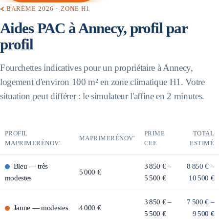
BARÈME 2026 · ZONE
H1
Aides PAC à
Annecy
, profil par
profil
Fourchettes indicatives pour un propriétaire à
Annecy
,
logement d'environ 100 m² en zone climatique
H1
. Votre
situation peut différer : le simulateur l'affine en 2 minutes.
PROFIL
PRIME
TOTAL
MAPRIMERÉNOV'
MAPRIMERÉNOV'
CEE
ESTIMÉ
Bleu
—
très
3 850 € –
8 850 € –
5 000 €
modestes
5 500 €
10 500 €
3 850 € –
7 500 € –
Jaune
—
modestes
4 000 €
5 500 €
9 500 €