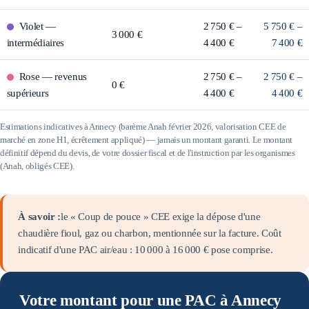
Violet
—
2 750 € –
5 750 € –
3 000 €
intermédiaires
4 400 €
7 400 €
Rose
—
revenus
2 750 € –
2 750 € –
0 €
supérieurs
4 400 €
4 400 €
Estimations indicatives à
Annecy
(barème Anah février 2026, valorisation CEE de
marché en zone
H1
, écrêtement appliqué) — jamais un montant garanti. Le montant
définitif dépend du devis, de votre dossier fiscal et de l'instruction par les organismes
(Anah, obligés CEE).
À savoir :
le « Coup de pouce » CEE exige la dépose d'une
chaudière fioul, gaz ou charbon, mentionnée sur la facture. Coût
indicatif d'une PAC air/eau :
10 000
à
16 000
€ pose comprise.
Votre montant pour une PAC à Annecy