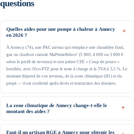
questions
Quelles aides pour une pompe à chaleur à Annecy
en 2026 ?
À Annecy (74), une PAC air/eau qui remplace une chaudière fioul,
gaz ou charbon cumule MaPrimeRénov' (5 000, 4 000 ou 3 000 €
selon le profil de revenus) et une prime CEE « Coup de pouce »
bonifiée, avec l'éco-PTZ pour le reste à charge et la TVA à 5,5 %. Le
montant dépend de vos revenus, de la zone climatique (H1) et du
projet — il est confirmé après devis et instruction des dossiers.
La zone climatique de Annecy change-t-elle le
montant des aides ?
Oui pour la prime CEE : Annecy est en H1 (arrêté du 22 décembre
2014). C'est une zone climatique froide : les besoins de chauffage y
Faut-il un artisan RGE à Annecy pour obtenir les