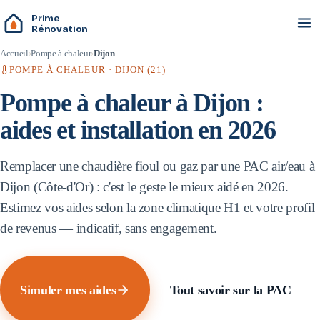
Prime
Rénovation
Accueil
Pompe à chaleur
Dijon
POMPE À CHALEUR ·
DIJON
(
21
)
Pompe à chaleur à
Dijon
:
aides et installation en 2026
Remplacer une chaudière fioul ou gaz par une PAC air/eau à
Dijon
(
Côte-d'Or
) : c'est le geste le mieux aidé en 2026.
Estimez vos aides selon la zone climatique
H1
et votre profil
de revenus — indicatif, sans engagement.
Simuler mes aides
Tout savoir sur la PAC