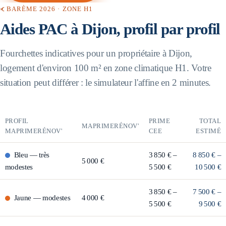
BARÈME 2026 · ZONE
H1
Aides PAC à
Dijon
, profil par profil
Fourchettes indicatives pour un propriétaire à
Dijon
,
logement d'environ 100 m² en zone climatique
H1
. Votre
situation peut différer : le simulateur l'affine en 2 minutes.
PROFIL
PRIME
TOTAL
MAPRIMERÉNOV'
MAPRIMERÉNOV'
CEE
ESTIMÉ
Bleu
—
très
3 850 € –
8 850 € –
5 000 €
modestes
5 500 €
10 500 €
3 850 € –
7 500 € –
Jaune
—
modestes
4 000 €
5 500 €
9 500 €