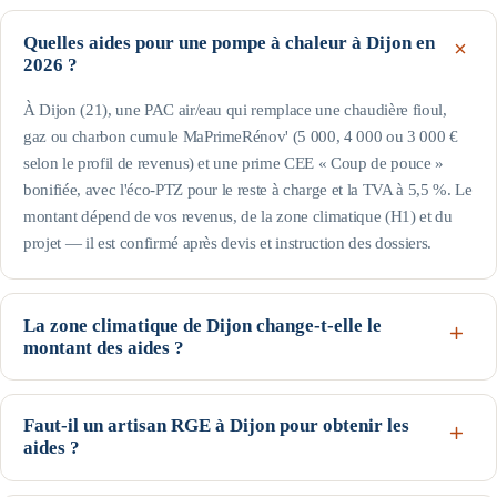
Quelles aides pour une pompe à chaleur à Dijon en
2026 ?
À Dijon (21), une PAC air/eau qui remplace une chaudière fioul,
gaz ou charbon cumule MaPrimeRénov' (5 000, 4 000 ou 3 000 €
selon le profil de revenus) et une prime CEE « Coup de pouce »
bonifiée, avec l'éco-PTZ pour le reste à charge et la TVA à 5,5 %. Le
montant dépend de vos revenus, de la zone climatique (H1) et du
projet — il est confirmé après devis et instruction des dossiers.
La zone climatique de Dijon change-t-elle le
montant des aides ?
Oui pour la prime CEE : Dijon est en H1 (arrêté du 22 décembre
2014). C'est une zone climatique froide : les besoins de chauffage y
Faut-il un artisan RGE à Dijon pour obtenir les
sont élevés et les volumes de la fiche CEE majorés — la prime CEE
aides ?
pour une PAC y est donc parmi les plus généreuses. Les forfaits
Oui : l'installation doit être réalisée par un professionnel certifié RGE