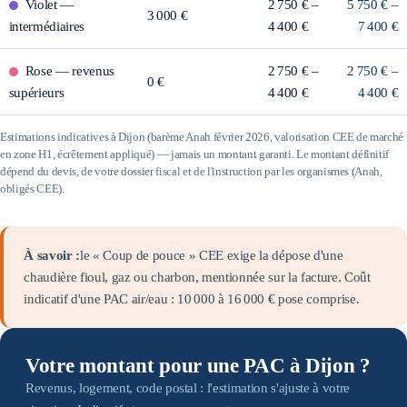
Violet
—
2 750 € –
5 750 € –
3 000 €
intermédiaires
4 400 €
7 400 €
Rose
—
revenus
2 750 € –
2 750 € –
0 €
supérieurs
4 400 €
4 400 €
Estimations indicatives à
Dijon
(barème Anah février 2026, valorisation CEE de marché
en zone
H1
, écrêtement appliqué) — jamais un montant garanti. Le montant définitif
dépend du devis, de votre dossier fiscal et de l'instruction par les organismes (Anah,
obligés CEE).
À savoir :
le « Coup de pouce » CEE exige la dépose d'une
chaudière fioul, gaz ou charbon, mentionnée sur la facture. Coût
indicatif d'une PAC air/eau :
10 000
à
16 000
€ pose comprise.
Votre montant pour une PAC à Dijon ?
Revenus, logement, code postal : l'estimation s'ajuste à votre