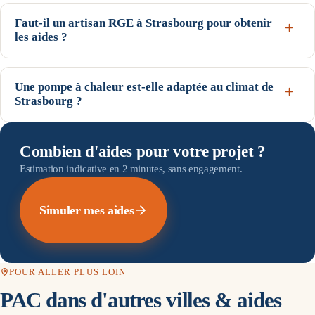
Oui pour la prime CEE : Strasbourg est en H1 (arrêté du 22
décembre 2014). C'est une zone climatique froide : les besoins de
Faut-il un artisan RGE à Strasbourg pour obtenir
chauffage y sont élevés et les volumes de la fiche CEE majorés — la
les aides ?
prime CEE pour une PAC y est donc parmi les plus généreuses. Les
Oui : l'installation doit être réalisée par un professionnel certifié RGE
forfaits MaPrimeRénov', eux, ne dépendent pas de la zone mais de
QualiPAC pour ouvrir droit à MaPrimeRénov' et à la prime CEE.
Une pompe à chaleur est-elle adaptée au climat de
vos revenus.
Nous vous mettons en relation, si vous le demandez, avec un artisan
Strasbourg ?
RGE intervenant à Strasbourg et dans le département Bas-Rhin (67).
Les PAC air/eau récentes conservent un bon rendement même par
Prime Rénovation est un service de mise en relation, pas
temps froid et intègrent un appoint pour les pointes. En H1,
Combien d'aides pour votre projet ?
l'installateur.
l'installateur dimensionne la PAC (et l'appoint) selon le climat local
Estimation indicative en 2 minutes, sans engagement.
et votre logement lors de l'étude thermique — c'est ce qui garantit la
performance dans la durée.
Simuler mes aides
POUR ALLER PLUS LOIN
PAC dans d'autres villes & aides