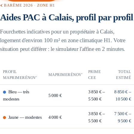
BARÈME 2026 · ZONE
H1
Aides PAC à
Calais
, profil par profil
Fourchettes indicatives pour un propriétaire à
Calais
,
logement d'environ 100 m² en zone climatique
H1
. Votre
situation peut différer : le simulateur l'affine en 2 minutes.
PROFIL
PRIME
TOTAL
MAPRIMERÉNOV'
MAPRIMERÉNOV'
CEE
ESTIMÉ
Bleu
—
très
3 850 € –
8 850 € –
5 000 €
modestes
5 500 €
10 500 €
3 850 € –
7 500 € –
Jaune
—
modestes
4 000 €
5 500 €
9 500 €