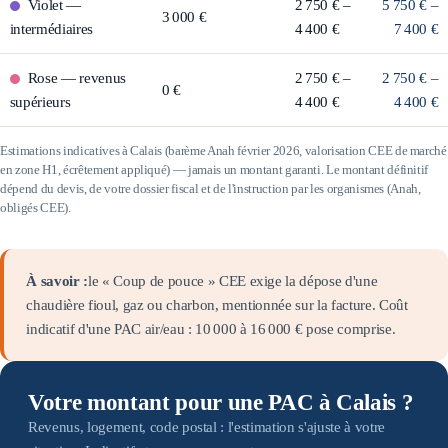
Violet
—
2 750 € –
5 750 € –
3 000 €
intermédiaires
4 400 €
7 400 €
Rose
—
revenus
2 750 € –
2 750 € –
0 €
supérieurs
4 400 €
4 400 €
Estimations indicatives à
Calais
(barème Anah février 2026, valorisation CEE de marché
en zone
H1
, écrêtement appliqué) — jamais un montant garanti. Le montant définitif
dépend du devis, de votre dossier fiscal et de l'instruction par les organismes (Anah,
obligés CEE).
À savoir :
le « Coup de pouce » CEE exige la dépose d'une
chaudière fioul, gaz ou charbon, mentionnée sur la facture. Coût
indicatif d'une PAC air/eau :
10 000
à
16 000
€ pose comprise.
Votre montant pour une PAC à Calais ?
Revenus, logement, code postal : l'estimation s'ajuste à votre