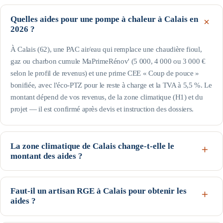
Quelles aides pour une pompe à chaleur à Calais en
2026 ?
À Calais (62), une PAC air/eau qui remplace une chaudière fioul,
gaz ou charbon cumule MaPrimeRénov' (5 000, 4 000 ou 3 000 €
selon le profil de revenus) et une prime CEE « Coup de pouce »
bonifiée, avec l'éco-PTZ pour le reste à charge et la TVA à 5,5 %. Le
montant dépend de vos revenus, de la zone climatique (H1) et du
projet — il est confirmé après devis et instruction des dossiers.
La zone climatique de Calais change-t-elle le
montant des aides ?
Oui pour la prime CEE : Calais est en H1 (arrêté du 22 décembre
2014). C'est une zone climatique froide : les besoins de chauffage y
Faut-il un artisan RGE à Calais pour obtenir les
sont élevés et les volumes de la fiche CEE majorés — la prime CEE
aides ?
pour une PAC y est donc parmi les plus généreuses. Les forfaits
Oui : l'installation doit être réalisée par un professionnel certifié RGE