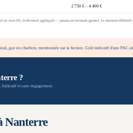
2 750 € – 4 400 €
ché en zone
H1
, écrêtement appliqué) — jamais un montant garanti. Le montant définitif dép
oul, gaz ou charbon, mentionnée sur la facture. Coût indicatif d'une PAC ai
terre ?
n. Indicatif et sans engagement.
 à
Nanterre