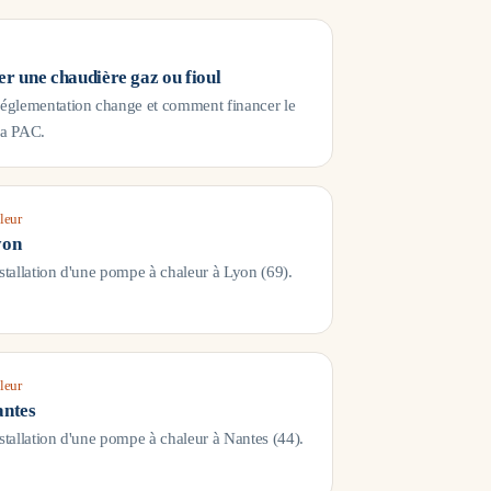
r une chaudière gaz ou fioul
réglementation change et comment financer le
la PAC.
leur
yon
nstallation d'une pompe à chaleur à
Lyon
(
69
).
leur
ntes
nstallation d'une pompe à chaleur à
Nantes
(
44
).