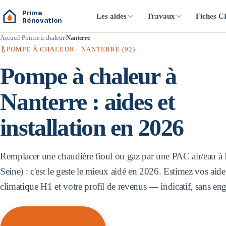
Prime
Les aides
Travaux
Fiches 
Rénovation
Accueil
Pompe à chaleur
Nanterre
POMPE À CHALEUR ·
NANTERRE
(
92
)
Pompe à chaleur à
Nanterre
: aides et
installation en 2026
Remplacer une chaudière fioul ou gaz par une PAC air/eau à
Seine
) : c'est le geste le mieux aidé en 2026. Estimez vos aide
climatique
H1
et votre profil de revenus — indicatif, sans e