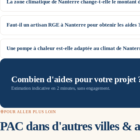
La zone climatique de Nanterre change-t-elle le montant d
Oui pour la prime CEE : Nanterre est en H1 (arrêté du 22 décembre 2014)
de chauffage y sont élevés et les volumes de la fiche CEE majorés — l
Faut-il un artisan RGE à Nanterre pour obtenir les aides 
plus généreuses. Les forfaits MaPrimeRénov', eux, ne dépendent pas de
Oui : l'installation doit être réalisée par un professionnel certifié RGE
prime CEE. Nous vous mettons en relation, si vous le demandez, avec un
Une pompe à chaleur est-elle adaptée au climat de Nanter
département Hauts-de-Seine (92). Prime Rénovation est un service de mise 
Les PAC air/eau récentes conservent un bon rendement même par temps fr
En H1, l'installateur dimensionne la PAC (et l'appoint) selon le climat l
c'est ce qui garantit la performance dans la durée.
Combien d'aides pour votre projet 
Estimation indicative en 2 minutes, sans engagement.
POUR ALLER PLUS LOIN
PAC dans d'autres villes & ai