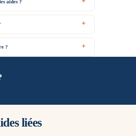
es aides ?
. C'est une zone climatique froide : les besoins
a prime CEE pour une PAC y est donc parmi les
?
 la zone mais de vos revenus.
 QualiPAC pour ouvrir droit à MaPrimeRénov' et à la
 artisan RGE intervenant à Nanterre et dans le
re ?
en relation, pas l'installateur.
oid et intègrent un appoint pour les pointes.
ocal et votre logement lors de l'étude thermique —
?
des liées