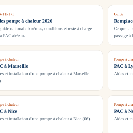
-TH-171
Guide
des pompe à chaleur 2026
Remplace
guide national : barèmes, conditions et reste à charge
Ce que la 
la PAC air/eau.
passage à 
pe à chaleur
Pompe à cha
C à
Marseille
PAC à
L
es et installation d'une pompe à chaleur à
Marseille
Aides et i
).
pe à chaleur
Pompe à cha
C à
Nice
PAC à
Na
es et installation d'une pompe à chaleur à
Nice
(
06
).
Aides et i