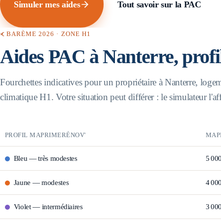
Simuler mes aides
Tout savoir sur la PAC
BARÈME 2026 · ZONE
H1
Aides PAC à
Nanterre
, profi
Fourchettes indicatives pour un propriétaire à
Nanterre
, loge
climatique
H1
. Votre situation peut différer : le simulateur l'a
PROFIL MAPRIMERÉNOV'
MAP
Bleu
—
très modestes
5 00
Jaune
—
modestes
4 00
Violet
—
intermédiaires
3 00