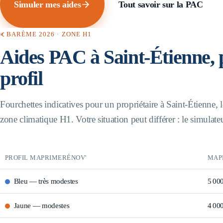
Simuler mes aides
Tout savoir sur la PAC
BARÈME 2026 · ZONE
H1
Aides PAC à
Saint-Étienne
,
profil
Fourchettes indicatives pour un propriétaire à
Saint-Étienne
,
zone climatique
H1
. Votre situation peut différer : le simulate
PROFIL MAPRIMERÉNOV'
MAP
Bleu
—
très modestes
5 00
Jaune
—
modestes
4 00