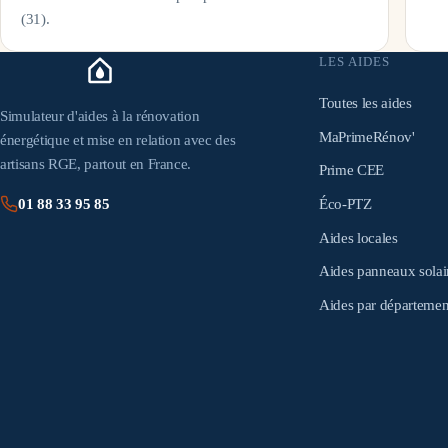
(
31
).
LES AIDES
Toutes les aides
Simulateur d'aides à la rénovation
MaPrimeRénov'
énergétique et mise en relation avec des
artisans RGE, partout en France.
Prime CEE
Éco-PTZ
01 88 33 95 85
Aides locales
Aides panneaux solai
Aides par départemen