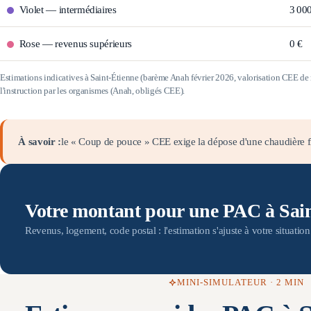
Violet
—
intermédiaires
3 00
Rose
—
revenus supérieurs
0 €
Estimations indicatives à
Saint-Étienne
(barème Anah février 2026, valorisation CEE d
l'instruction par les organismes (Anah, obligés CEE).
À savoir :
le « Coup de pouce » CEE exige la dépose d'une chaudière fi
Votre montant pour une PAC à Sain
Revenus, logement, code postal : l'estimation s'ajuste à votre situatio
MINI-SIMULATEUR · 2 MIN