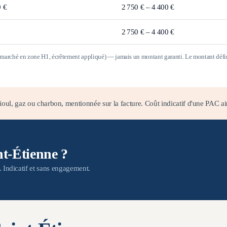
0 €
2 750 € – 4 400 €
2 750 € – 4 400 €
e marché en zone
H1
, écrêtement appliqué) — jamais un montant garanti. Le montant défini
oul, gaz ou charbon, mentionnée sur la facture. Coût indicatif d'une PAC ai
t-Étienne ?
n. Indicatif et sans engagement.