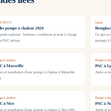
-TH-171
Guide
des pompe à chaleur 2026
Remplace
guide national : barèmes, conditions et reste à charge
Ce que la 
la PAC air/eau.
passage à 
pe à chaleur
Pompe à cha
C à
Marseille
PAC à
L
es et installation d'une pompe à chaleur à
Marseille
Aides et i
).
pe à chaleur
Pompe à cha
C à
Nice
PAC à
Na
es et installation d'une pompe à chaleur à
Nice
(
06
).
Aides et i