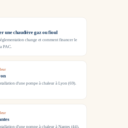
r une chaudière gaz ou fioul
réglementation change et comment financer le
la PAC.
leur
yon
nstallation d'une pompe à chaleur à
Lyon
(
69
).
leur
ntes
nstallation d'une pompe à chaleur à
Nantes
(
44
).