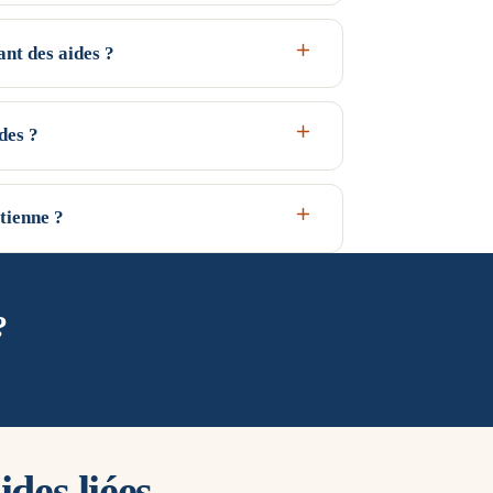
ant des aides ?
2014). C'est une zone climatique froide : les
orés — la prime CEE pour une PAC y est donc
des ?
nt pas de la zone mais de vos revenus.
 QualiPAC pour ouvrir droit à MaPrimeRénov' et à la
 artisan RGE intervenant à Saint-Étienne et dans
tienne ?
tion, pas l'installateur.
oid et intègrent un appoint pour les pointes.
ocal et votre logement lors de l'étude thermique —
?
des liées